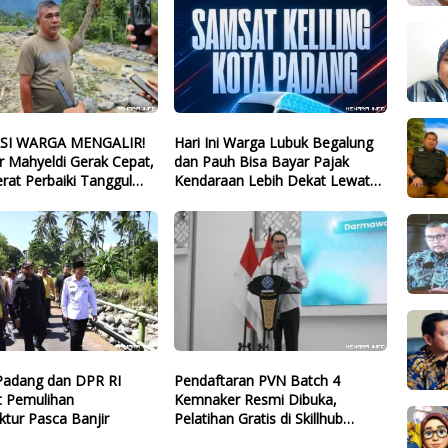
ASI WARGA MENGALIR!
Hari Ini Warga Lubuk Begalung
r Mahyeldi Gerak Cepat,
dan Pauh Bisa Bayar Pajak
erat Perbaiki Tanggul
Kendaraan Lebih Dekat Lewat
Guo
Samsat Keliling
adang dan DPR RI
Pendaftaran PVN Batch 4
t Pemulihan
Kemnaker Resmi Dibuka,
uktur Pasca Banjir
Pelatihan Gratis di Skillhub
hingga 12 Agustus 2026