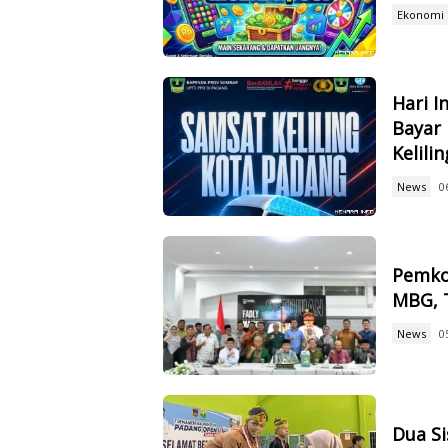
Ekonomi
Hari I
Bayar
Kelilin
News
0
Pemko
MBG, 
News
0
Dua S