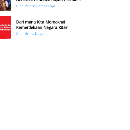
Bencana Hidrometeorologi di
Oleh: Annisa Damhadisya
Sumatera Pasca Tragedi
November 2025
Dari mana Kita Memaknai
Kemerdekaan Negara Kita?
Oleh: Ernita Desyanti