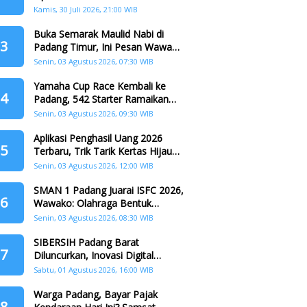
dr. Ulya Uti Fasrini Raih Gelar
Kamis, 30 Juli 2026, 21:00 WIB
Doktor
Buka Semarak Maulid Nabi di
3
Padang Timur, Ini Pesan Wawako
Padang
Senin, 03 Agustus 2026, 07:30 WIB
Yamaha Cup Race Kembali ke
4
Padang, 542 Starter Ramaikan
Seri II HJK ke-357
Senin, 03 Agustus 2026, 09:30 WIB
Aplikasi Penghasil Uang 2026
5
Terbaru, Trik Tarik Kertas Hijau
Crazy Food Tanpa Penggandaan
Senin, 03 Agustus 2026, 12:00 WIB
SMAN 1 Padang Juarai ISFC 2026,
6
Wawako: Olahraga Bentuk
Karakter Generasi Muda
Senin, 03 Agustus 2026, 08:30 WIB
SIBERSIH Padang Barat
7
Diluncurkan, Inovasi Digital
Perkuat Kolaborasi Warga dan
Sabtu, 01 Agustus 2026, 16:00 WIB
Pemerintah Atasi Persampahan
Warga Padang, Bayar Pajak
8