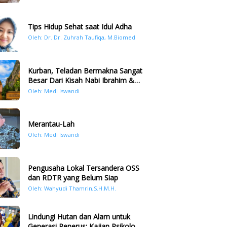
Tips Hidup Sehat saat Idul Adha
Oleh: Dr. Dr. Zuhrah Taufiqa, M.Biomed
Kurban, Teladan Bermakna Sangat
Besar Dari Kisah Nabi Ibrahim &
Nabi Ismail
Oleh: Medi Iswandi
Merantau-Lah
Oleh: Medi Iswandi
Pengusaha Lokal Tersandera OSS
dan RDTR yang Belum Siap
Oleh: Wahyudi Thamrin,S.H.M.H.
Lindungi Hutan dan Alam untuk
Generasi Penerus: Kajian Psikologi