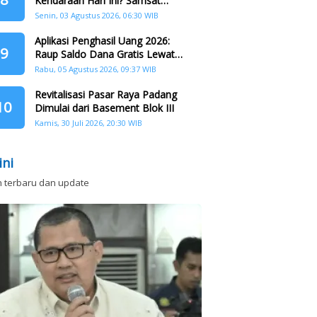
Kendaraan Hari Ini? Samsat
Keliling Hadir di Padang Barat dan
Senin, 03 Agustus 2026, 06:30 WIB
Koto Tangah
Aplikasi Penghasil Uang 2026:
9
Raup Saldo Dana Gratis Lewat
Nonton Drama, Ini Caranya!
Rabu, 05 Agustus 2026, 09:37 WIB
Revitalisasi Pasar Raya Padang
10
Dimulai dari Basement Blok III
Kamis, 30 Juli 2026, 20:30 WIB
ini
n terbaru dan update