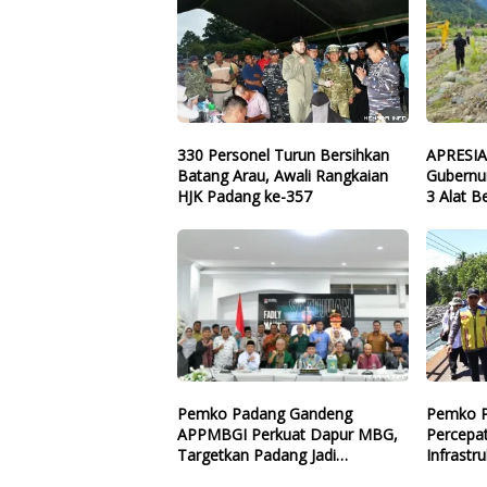
330 Personel Turun Bersihkan
APRESI
Batang Arau, Awali Rangkaian
Gubernu
HJK Padang ke-357
3 Alat B
Batang 
Pemko Padang Gandeng
Pemko P
APPMBGI Perkuat Dapur MBG,
Percepa
Targetkan Padang Jadi
Infrastr
Percontohan Nasional