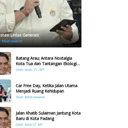
estasi Lintas Generasi
h:
Medi Iswandi
Batang Arau; Antara Nostalgia
Kota Tua dan Tantangan Ekologi
Kawasan
Oleh: Andi, ST., MT
Car Free Day, Ketika Jalan Utama
Menjadi Ruang Kehidupan
Oleh: Medi Iswandi
Jalan Khatib Sulaiman Jantung Kota
Baru di Kota Padang
Oleh: Andi ST. MT