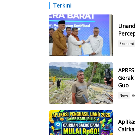
Terkini
Unand
Percep
Ekonomi
APRES
Gerak 
Guo
News
0
Aplika
Cairka