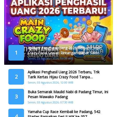
Aplikasi Penghasil Uang 2026 Terbaru! Main
1
Crazy Food Lewati Rintangan Dapat Saldo
Dana
Senin, 03 Agustus 2026, 09:39 WIB
Aplikasi Penghasil Uang 2026 Terbaru, Trik
2
Tarik Kertas Hijau Crazy Food Tanpa
Penggandaan
Senin, 03 Agustus 2026, 12:00 WIB
Buka Semarak Maulid Nabi di Padang Timur, Ini
3
Pesan Wawako Padang
Senin, 03 Agustus 2026, 07:30 WIB
Yamaha Cup Race Kembali ke Padang, 542
4
Starter Ramaikan Seri II HJK ke-357