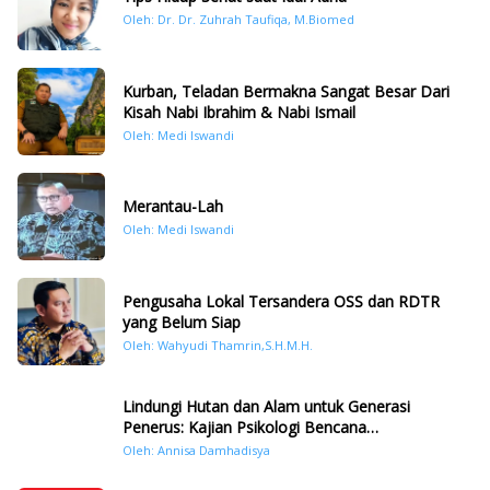
Oleh: Dr. Dr. Zuhrah Taufiqa, M.Biomed
Kurban, Teladan Bermakna Sangat Besar Dari
Kisah Nabi Ibrahim & Nabi Ismail
Oleh: Medi Iswandi
Merantau-Lah
Oleh: Medi Iswandi
Pengusaha Lokal Tersandera OSS dan RDTR
yang Belum Siap
Oleh: Wahyudi Thamrin,S.H.M.H.
Lindungi Hutan dan Alam untuk Generasi
Penerus: Kajian Psikologi Bencana
Hidrometeorologi di Sumatera Pasca Tragedi
Oleh: Annisa Damhadisya
November 2025