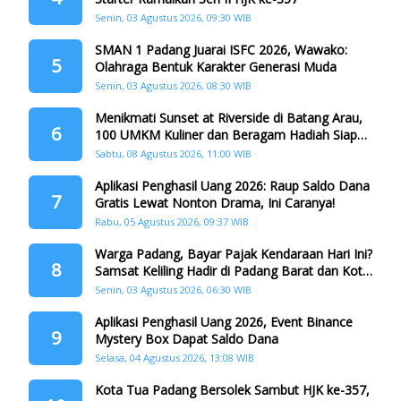
Senin, 03 Agustus 2026, 09:30 WIB
SMAN 1 Padang Juarai ISFC 2026, Wawako:
5
Olahraga Bentuk Karakter Generasi Muda
Senin, 03 Agustus 2026, 08:30 WIB
Menikmati Sunset at Riverside di Batang Arau,
6
100 UMKM Kuliner dan Beragam Hadiah Siap
Memanjakan Warga di Momen HJK Padang
Sabtu, 08 Agustus 2026, 11:00 WIB
Aplikasi Penghasil Uang 2026: Raup Saldo Dana
7
Gratis Lewat Nonton Drama, Ini Caranya!
Rabu, 05 Agustus 2026, 09:37 WIB
Warga Padang, Bayar Pajak Kendaraan Hari Ini?
8
Samsat Keliling Hadir di Padang Barat dan Koto
Tangah
Senin, 03 Agustus 2026, 06:30 WIB
Aplikasi Penghasil Uang 2026, Event Binance
9
Mystery Box Dapat Saldo Dana
Selasa, 04 Agustus 2026, 13:08 WIB
Kota Tua Padang Bersolek Sambut HJK ke-357,