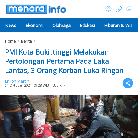
News
Ekonomi
Olahraga
Edukasi
Hiburan & Wisat
Home
Berita
PMI Kota Bukittinggi Melakukan
Pertolongan Pertama Pada Laka
Lantas, 3 Orang Korban Luka Ringan
Eri Jon Martin
04 Oktober 2024, 09:28 WIB
| 333 Klik