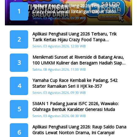
Aplikasi Penghasil Uang 2026 Terbaru! Main
1
Crazy Food Lewati Rintangan Dapat Saldo
Dana
Senin, 03 Agustus 2026, 09:39 WIB
Aplikasi Penghasil Uang 2026 Terbaru, Trik
2
Tarik Kertas Hijau Crazy Food Tanpa
Penggandaan
Senin, 03 Agustus 2026, 12:00 WIB
Menikmati Sunset at Riverside di Batang Arau,
3
100 UMKM Kuliner dan Beragam Hadiah Siap
Memanjakan Warga di Momen HJK Padang
Sabtu, 08 Agustus 2026, 11:00 WIB
Yamaha Cup Race Kembali ke Padang, 542
4
Starter Ramaikan Seri II HJK ke-357
Senin, 03 Agustus 2026, 09:30 WIB
SMAN 1 Padang Juarai ISFC 2026, Wawako:
5
Olahraga Bentuk Karakter Generasi Muda
Senin, 03 Agustus 2026, 08:30 WIB
Aplikasi Penghasil Uang 2026: Raup Saldo Dana
6
Gratis Lewat Nonton Drama, Ini Caranya!