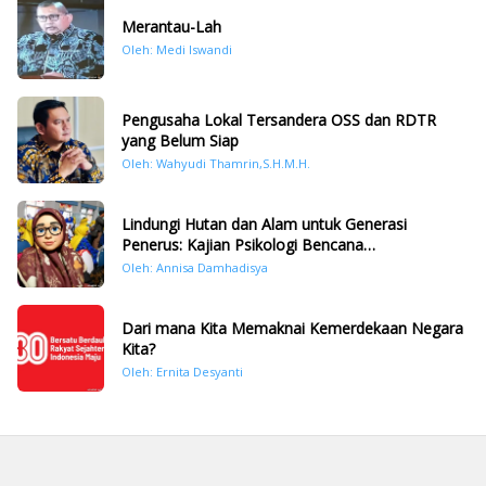
Merantau-Lah
Oleh: Medi Iswandi
Pengusaha Lokal Tersandera OSS dan RDTR
yang Belum Siap
Oleh: Wahyudi Thamrin,S.H.M.H.
Lindungi Hutan dan Alam untuk Generasi
Penerus: Kajian Psikologi Bencana
Hidrometeorologi di Sumatera Pasca Tragedi
Oleh: Annisa Damhadisya
November 2025
Dari mana Kita Memaknai Kemerdekaan Negara
Kita?
Oleh: Ernita Desyanti