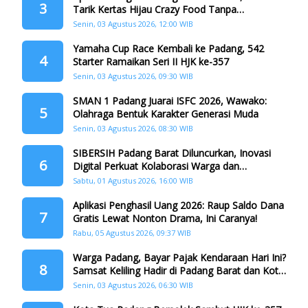
3
Tarik Kertas Hijau Crazy Food Tanpa
Penggandaan
Senin, 03 Agustus 2026, 12:00 WIB
Yamaha Cup Race Kembali ke Padang, 542
4
Starter Ramaikan Seri II HJK ke-357
Senin, 03 Agustus 2026, 09:30 WIB
SMAN 1 Padang Juarai ISFC 2026, Wawako:
5
Olahraga Bentuk Karakter Generasi Muda
Senin, 03 Agustus 2026, 08:30 WIB
SIBERSIH Padang Barat Diluncurkan, Inovasi
6
Digital Perkuat Kolaborasi Warga dan
Pemerintah Atasi Persampahan
Sabtu, 01 Agustus 2026, 16:00 WIB
Aplikasi Penghasil Uang 2026: Raup Saldo Dana
7
Gratis Lewat Nonton Drama, Ini Caranya!
Rabu, 05 Agustus 2026, 09:37 WIB
Warga Padang, Bayar Pajak Kendaraan Hari Ini?
8
Samsat Keliling Hadir di Padang Barat dan Koto
Tangah
Senin, 03 Agustus 2026, 06:30 WIB