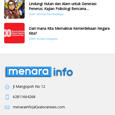
Lindungi Hutan dan Alam untuk Generasi
Penerus: Kajian Psikologi Bencana
Hidrometeorologi di Sumatera Pasca Tragedi
Oleh: Annisa Damhadisya
November 2025
Dari mana Kita Memaknai Kemerdekaan Negara
Kita?
Oleh: Ernita Desyanti
Jl Mangopoh No 12
62811664268
menarainfo(at)valoranews.com