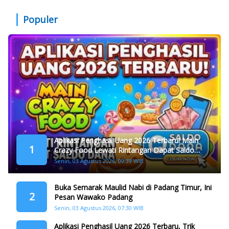
Populer
Aplikasi Penghasil Uang 2026 Terbaru! Main
1
Crazy Food Lewati Rintangan Dapat Saldo
Dana
Senin, 03 Agustus 2026, 09:39 WIB
Buka Semarak Maulid Nabi di Padang Timur, Ini
2
Pesan Wawako Padang
Senin, 03 Agustus 2026, 07:30 WIB
Aplikasi Penghasil Uang 2026 Terbaru, Trik