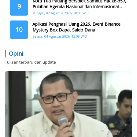
Kota Tua Padang Bersolek Sambut HJK ke-357,
9
Puluhan Agenda Nasional dan Internasional
Siap Digelar
Minggu, 02 Agustus 2026, 20:00 WIB
Aplikasi Penghasil Uang 2026, Event Binance
10
Mystery Box Dapat Saldo Dana
Selasa, 04 Agustus 2026, 13:08 WIB
Opini
Tulisan terbaru dan update