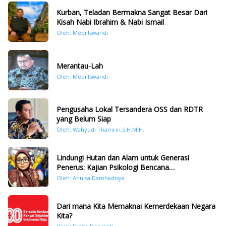
Kurban, Teladan Bermakna Sangat Besar Dari
Kisah Nabi Ibrahim & Nabi Ismail
Oleh: Medi Iswandi
Merantau-Lah
Oleh: Medi Iswandi
Pengusaha Lokal Tersandera OSS dan RDTR
yang Belum Siap
Oleh: Wahyudi Thamrin,S.H.M.H.
Lindungi Hutan dan Alam untuk Generasi
Penerus: Kajian Psikologi Bencana
Hidrometeorologi di Sumatera Pasca Tragedi
Oleh: Annisa Damhadisya
November 2025
Dari mana Kita Memaknai Kemerdekaan Negara
Kita?