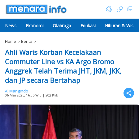
News
Ekonomi
Olahraga
Edukasi
Hiburan & Wisat
Home
Berita
Ahli Waris Korban Kecelakaan
Commuter Line vs KA Argo Bromo
Anggrek Telah Terima JHT, JKM, JKK,
dan JP secara Bertahap
Al Mangindo
06 Mei 2026, 16:05 WIB
| 202 Klik