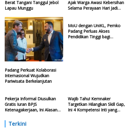
Berat Tangani Tanggul Jebol
Ajak Warga Awasi Kebersihan
Lapau Munggu
Selama Perayaan Hari Jadi
Kota Padang
MoU dengan UniKL, Pemko
Padang Perluas Akses
Pendidikan Tinggi bagi
Generasi Muda
Padang Perkuat Kolaborasi
Internasional Wujudkan
Pariwisata Berkelanjutan
Pekerja Informal Diusulkan
Wajib Tahu! Kemnaker
Gratis Iuran BPJS
Targetkan Hilangkan Skill Gap,
Ketenagakerjaan, Ini Alasan
Ini 4 Kompetensi Inti yang
Politisi PDIP
Harus Dikuasai Lulusan Baru
Terkini