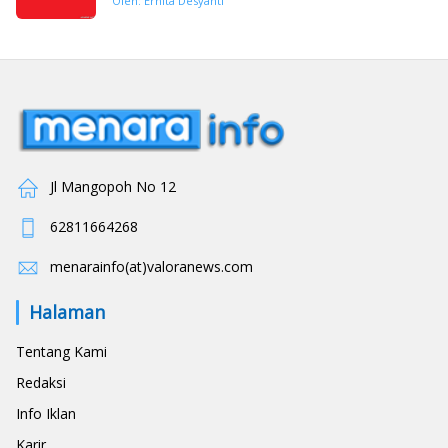
Oleh: Ernita Desyanti
Jl Mangopoh No 12
62811664268
menarainfo(at)valoranews.com
Halaman
Tentang Kami
Redaksi
Info Iklan
Karir