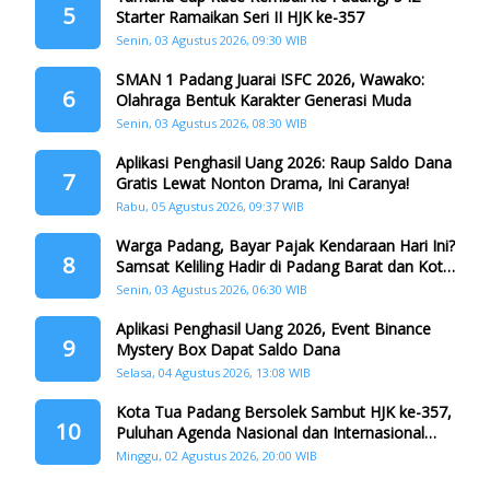
5
Starter Ramaikan Seri II HJK ke-357
Senin, 03 Agustus 2026, 09:30 WIB
SMAN 1 Padang Juarai ISFC 2026, Wawako:
6
Olahraga Bentuk Karakter Generasi Muda
Senin, 03 Agustus 2026, 08:30 WIB
Aplikasi Penghasil Uang 2026: Raup Saldo Dana
7
Gratis Lewat Nonton Drama, Ini Caranya!
Rabu, 05 Agustus 2026, 09:37 WIB
Warga Padang, Bayar Pajak Kendaraan Hari Ini?
8
Samsat Keliling Hadir di Padang Barat dan Koto
Tangah
Senin, 03 Agustus 2026, 06:30 WIB
Aplikasi Penghasil Uang 2026, Event Binance
9
Mystery Box Dapat Saldo Dana
Selasa, 04 Agustus 2026, 13:08 WIB
Kota Tua Padang Bersolek Sambut HJK ke-357,
10
Puluhan Agenda Nasional dan Internasional
Siap Digelar
Minggu, 02 Agustus 2026, 20:00 WIB