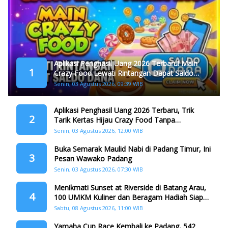
Aplikasi Penghasil Uang 2026 Terbaru! Main
1
Crazy Food Lewati Rintangan Dapat Saldo
Dana
Senin, 03 Agustus 2026, 09:39 WIB
Aplikasi Penghasil Uang 2026 Terbaru, Trik
2
Tarik Kertas Hijau Crazy Food Tanpa
Penggandaan
Senin, 03 Agustus 2026, 12:00 WIB
Buka Semarak Maulid Nabi di Padang Timur, Ini
3
Pesan Wawako Padang
Senin, 03 Agustus 2026, 07:30 WIB
Menikmati Sunset at Riverside di Batang Arau,
4
100 UMKM Kuliner dan Beragam Hadiah Siap
Memanjakan Warga di Momen HJK Padang
Sabtu, 08 Agustus 2026, 11:00 WIB
Yamaha Cup Race Kembali ke Padang, 542