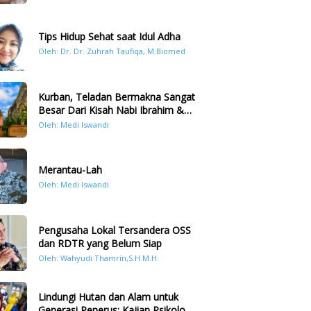
Tips Hidup Sehat saat Idul Adha
Oleh: Dr. Dr. Zuhrah Taufiqa, M.Biomed
Kurban, Teladan Bermakna Sangat
Besar Dari Kisah Nabi Ibrahim &
Nabi Ismail
Oleh: Medi Iswandi
Merantau-Lah
Oleh: Medi Iswandi
Pengusaha Lokal Tersandera OSS
dan RDTR yang Belum Siap
Oleh: Wahyudi Thamrin,S.H.M.H.
Lindungi Hutan dan Alam untuk
Generasi Penerus: Kajian Psikologi