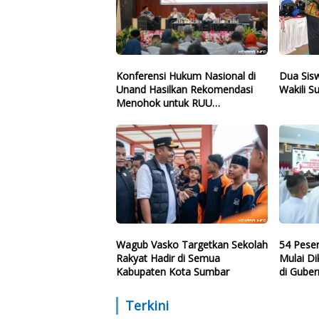
Konferensi Hukum Nasional di
Dua Sis
Unand Hasilkan Rekomendasi
Wakili 
Menohok untuk RUU
Ketenagakerjaan Baru
Wagub Vasko Targetkan Sekolah
54 Pese
Rakyat Hadir di Semua
Mulai Di
Kabupaten Kota Sumbar
di Gube
Terkini