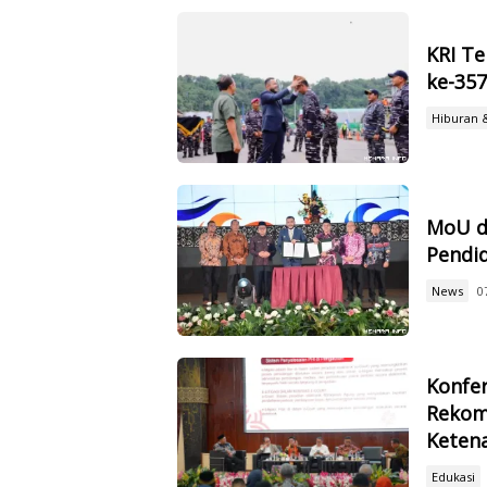
KRI Te
ke-35
Hiburan 
MoU d
Pendid
News
0
Konfer
Rekom
Keten
Edukasi