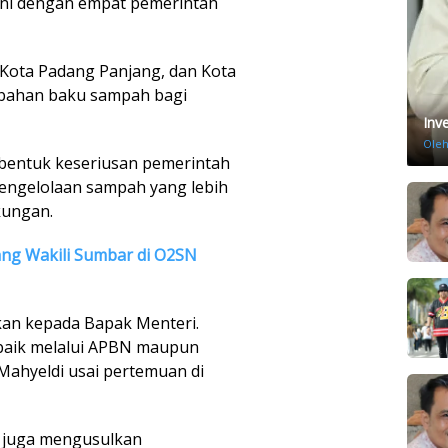
ini dengan empat pemerintah
, Kota Padang Panjang, dan Kota
bahan baku sampah bagi
Inv
Ole
bentuk keseriusan pemerintah
engelolaan sampah yang lebih
kungan.
ng Wakili Sumbar di O2SN
ikan kepada Bapak Menteri.
baik melalui APBN maupun
 Mahyeldi usai pertemuan di
 juga mengusulkan