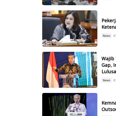
Pekerj
Ketena
News
0
Wajib 
Gap, I
Lulus
News
0
Kemna
Outsou