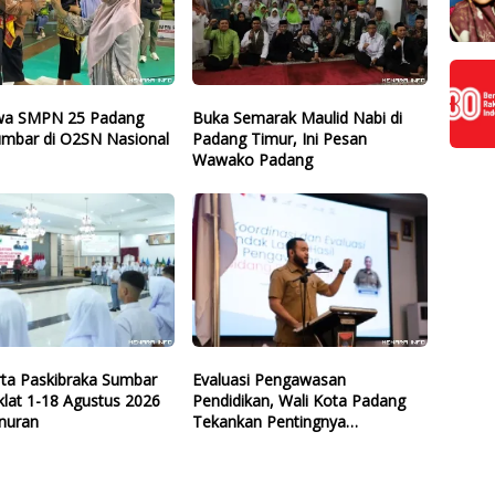
wa SMPN 25 Padang
Buka Semarak Maulid Nabi di
Sumbar di O2SN Nasional
Padang Timur, Ini Pesan
Wawako Padang
rta Paskibraka Sumbar
Evaluasi Pengawasan
klat 1-18 Agustus 2026
Pendidikan, Wali Kota Padang
rnuran
Tekankan Pentingnya
Perencanaan Cegah
Pelanggaran