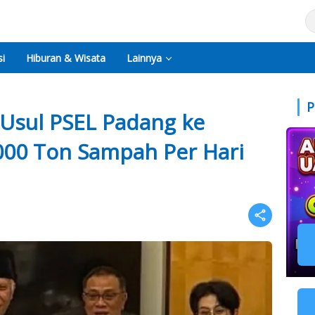
i
Hiburan & Wisata
Lainnya
P
Usul PSEL Padang ke
.000 Ton Sampah Per Hari