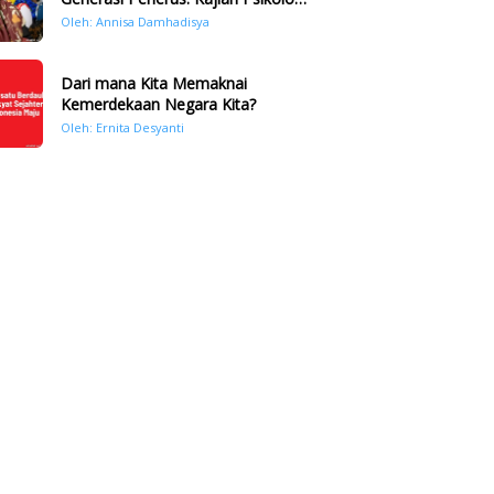
Bencana Hidrometeorologi di
Oleh: Annisa Damhadisya
Sumatera Pasca Tragedi
November 2025
Dari mana Kita Memaknai
Kemerdekaan Negara Kita?
Oleh: Ernita Desyanti