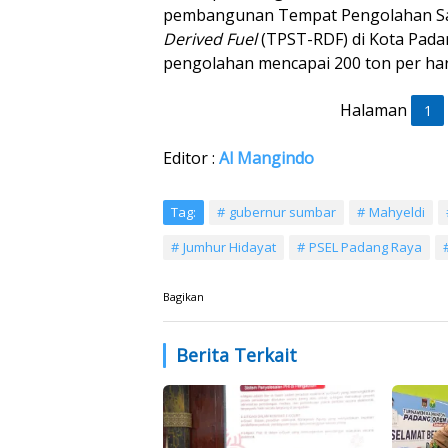
pembangunan Tempat Pengolahan S
Derived Fuel
(TPST-RDF) di Kota Pada
pengolahan mencapai 200 ton per har
Halaman
1
Editor :
Al Mangindo
Tag:
gubernur sumbar
Mahyeldi
Jumhur Hidayat
PSEL Padang Raya
Bagikan
Berita Terkait