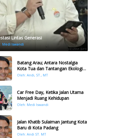
estasi Lintas Generasi
h:
Medi Iswandi
Batang Arau; Antara Nostalgia
Kota Tua dan Tantangan Ekologi
Kawasan
Oleh: Andi, ST., MT
Car Free Day, Ketika Jalan Utama
Menjadi Ruang Kehidupan
Oleh: Medi Iswandi
Jalan Khatib Sulaiman Jantung Kota
Baru di Kota Padang
Oleh: Andi ST. MT