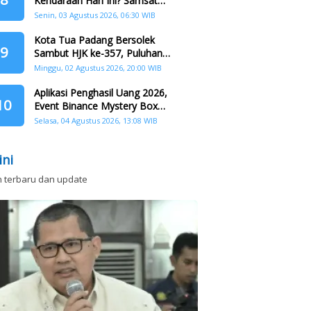
Kendaraan Hari Ini? Samsat
Keliling Hadir di Padang Barat dan
Senin, 03 Agustus 2026, 06:30 WIB
Koto Tangah
Kota Tua Padang Bersolek
9
Sambut HJK ke-357, Puluhan
Agenda Nasional dan
Minggu, 02 Agustus 2026, 20:00 WIB
Internasional Siap Digelar
Aplikasi Penghasil Uang 2026,
10
Event Binance Mystery Box
Dapat Saldo Dana
Selasa, 04 Agustus 2026, 13:08 WIB
ini
n terbaru dan update