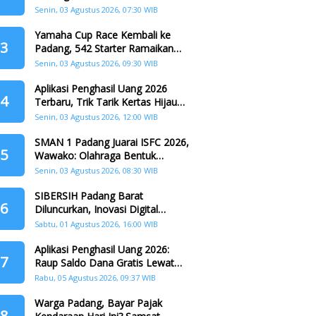
Padang
Senin, 03 Agustus 2026, 07:30 WIB
Yamaha Cup Race Kembali ke
3
Padang, 542 Starter Ramaikan
Seri II HJK ke-357
Senin, 03 Agustus 2026, 09:30 WIB
Aplikasi Penghasil Uang 2026
4
Terbaru, Trik Tarik Kertas Hijau
Crazy Food Tanpa Penggandaan
Senin, 03 Agustus 2026, 12:00 WIB
SMAN 1 Padang Juarai ISFC 2026,
5
Wawako: Olahraga Bentuk
Karakter Generasi Muda
Senin, 03 Agustus 2026, 08:30 WIB
SIBERSIH Padang Barat
6
Diluncurkan, Inovasi Digital
Perkuat Kolaborasi Warga dan
Sabtu, 01 Agustus 2026, 16:00 WIB
Pemerintah Atasi Persampahan
Aplikasi Penghasil Uang 2026:
7
Raup Saldo Dana Gratis Lewat
Nonton Drama, Ini Caranya!
Rabu, 05 Agustus 2026, 09:37 WIB
Warga Padang, Bayar Pajak
8