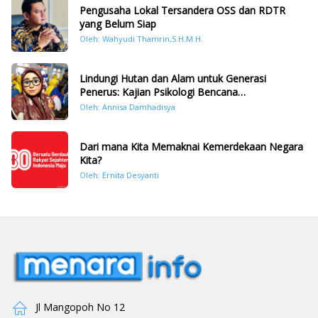
Pengusaha Lokal Tersandera OSS dan RDTR
yang Belum Siap
Oleh: Wahyudi Thamrin,S.H.M.H.
Lindungi Hutan dan Alam untuk Generasi
Penerus: Kajian Psikologi Bencana
Hidrometeorologi di Sumatera Pasca Tragedi
Oleh: Annisa Damhadisya
November 2025
Dari mana Kita Memaknai Kemerdekaan Negara
Kita?
Oleh: Ernita Desyanti
Jl Mangopoh No 12