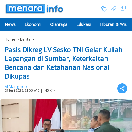
News
Ekonomi
Olahraga
Edukasi
Hiburan & Wisat
Home
Berita
Pasis Dikreg LV Sesko TNI Gelar Kuliah
Lapangan di Sumbar, Keterkaitan
Bencana dan Ketahanan Nasional
Dikupas
Al Mangindo
09 Juni 2026, 21:05 WIB
| 145 Klik