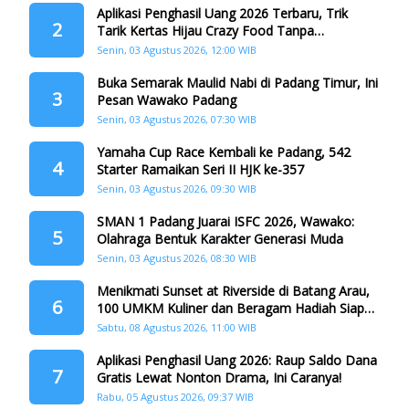
Aplikasi Penghasil Uang 2026 Terbaru, Trik
2
Tarik Kertas Hijau Crazy Food Tanpa
Penggandaan
Senin, 03 Agustus 2026, 12:00 WIB
Buka Semarak Maulid Nabi di Padang Timur, Ini
3
Pesan Wawako Padang
Senin, 03 Agustus 2026, 07:30 WIB
Yamaha Cup Race Kembali ke Padang, 542
4
Starter Ramaikan Seri II HJK ke-357
Senin, 03 Agustus 2026, 09:30 WIB
SMAN 1 Padang Juarai ISFC 2026, Wawako:
5
Olahraga Bentuk Karakter Generasi Muda
Senin, 03 Agustus 2026, 08:30 WIB
Menikmati Sunset at Riverside di Batang Arau,
6
100 UMKM Kuliner dan Beragam Hadiah Siap
Memanjakan Warga di Momen HJK Padang
Sabtu, 08 Agustus 2026, 11:00 WIB
Aplikasi Penghasil Uang 2026: Raup Saldo Dana
7
Gratis Lewat Nonton Drama, Ini Caranya!
Rabu, 05 Agustus 2026, 09:37 WIB