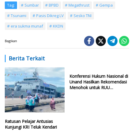
Tag:
Sumbar
BPBD
Megathrust
Gempa
Tsunami
Pasis Dikreg LV
Sesko TNI
era sukma munaf
KKDN
Bagikan
Berita Terkait
Konferensi Hukum Nasional di
Unand Hasilkan Rekomendasi
Menohok untuk RUU
Ketenagakerjaan Baru
Ratusan Pelajar Antusias
Kunjungi KRI Teluk Kendari