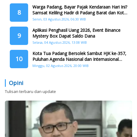
Warga Padang, Bayar Pajak Kendaraan Hari Ini?
8
Samsat Keliling Hadir di Padang Barat dan Koto
Tangah
Senin, 03 Agustus 2026, 06:30 WIB
Aplikasi Penghasil Uang 2026, Event Binance
9
Mystery Box Dapat Saldo Dana
Selasa, 04 Agustus 2026, 13:08 WIB
Kota Tua Padang Bersolek Sambut HJK ke-357,
10
Puluhan Agenda Nasional dan Internasional
Siap Digelar
Minggu, 02 Agustus 2026, 20:00 WIB
Opini
Tulisan terbaru dan update