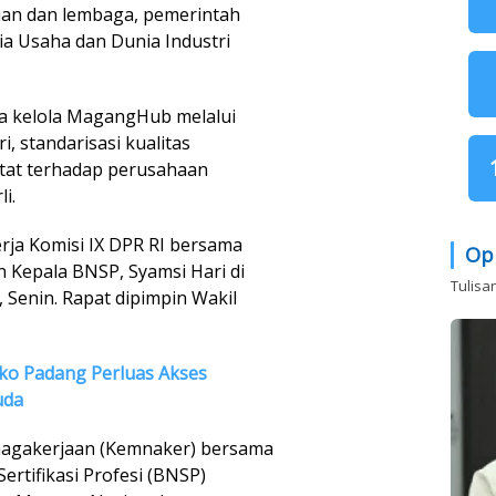
ian dan lembaga, pemerintah
ia Usaha dan Dunia Industri
a kelola MagangHub melalui
, standarisasi kualitas
etat terhadap perusahaan
i.
rja Komisi IX DPR RI bersama
Op
n Kepala BNSP, Syamsi Hari di
Tulisa
 Senin. Rapat dipimpin Wakil
o Padang Perluas Akses
uda
nagakerjaan (Kemnaker) bersama
ertifikasi Profesi (BNSP)