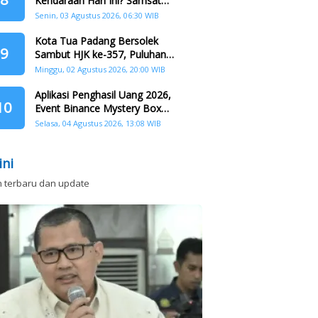
Kendaraan Hari Ini? Samsat
Keliling Hadir di Padang Barat dan
Senin, 03 Agustus 2026, 06:30 WIB
Koto Tangah
Kota Tua Padang Bersolek
9
Sambut HJK ke-357, Puluhan
Agenda Nasional dan
Minggu, 02 Agustus 2026, 20:00 WIB
Internasional Siap Digelar
Aplikasi Penghasil Uang 2026,
10
Event Binance Mystery Box
Dapat Saldo Dana
Selasa, 04 Agustus 2026, 13:08 WIB
ini
n terbaru dan update