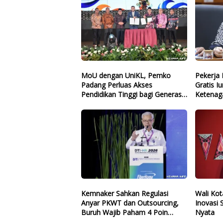
MoU dengan UniKL, Pemko
Pekerja 
Padang Perluas Akses
Gratis I
Pendidikan Tinggi bagi Generasi
Ketenaga
Muda
Politisi 
Kemnaker Sahkan Regulasi
Wali Ko
Anyar PKWT dan Outsourcing,
Inovasi
Buruh Wajib Paham 4 Poin
Nyata
Krusial Ini