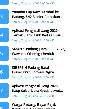
Padang
Senin, 03 Agustus 2026, 07:30 WIB
Yamaha Cup Race Kembali ke
3
Padang, 542 Starter Ramaikan
Seri II HJK ke-357
Senin, 03 Agustus 2026, 09:30 WIB
Aplikasi Penghasil Uang 2026
4
Terbaru, Trik Tarik Kertas Hijau
Crazy Food Tanpa Penggandaan
Senin, 03 Agustus 2026, 12:00 WIB
SMAN 1 Padang Juarai ISFC 2026,
5
Wawako: Olahraga Bentuk
Karakter Generasi Muda
Senin, 03 Agustus 2026, 08:30 WIB
SIBERSIH Padang Barat
6
Diluncurkan, Inovasi Digital
Perkuat Kolaborasi Warga dan
Sabtu, 01 Agustus 2026, 16:00 WIB
Pemerintah Atasi Persampahan
Aplikasi Penghasil Uang 2026:
7
Raup Saldo Dana Gratis Lewat
Nonton Drama, Ini Caranya!
Rabu, 05 Agustus 2026, 09:37 WIB
Warga Padang, Bayar Pajak
8