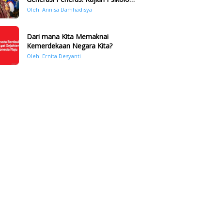
Bencana Hidrometeorologi di
Oleh: Annisa Damhadisya
Sumatera Pasca Tragedi
November 2025
Dari mana Kita Memaknai
Kemerdekaan Negara Kita?
Oleh: Ernita Desyanti