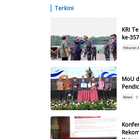
Terkini
KRI Te
ke-35
Hiburan 
MoU d
Pendid
News
0
Konfer
Rekom