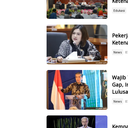
Keten
Edukasi
Pekerj
Ketena
News
0
Wajib 
Gap, I
Lulus
News
0
Kemna