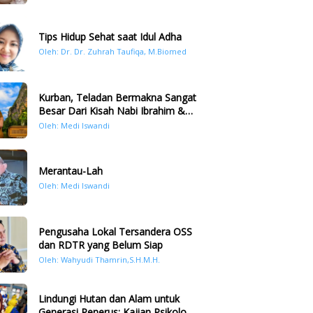
Tips Hidup Sehat saat Idul Adha
Oleh: Dr. Dr. Zuhrah Taufiqa, M.Biomed
Kurban, Teladan Bermakna Sangat
Besar Dari Kisah Nabi Ibrahim &
Nabi Ismail
Oleh: Medi Iswandi
Merantau-Lah
Oleh: Medi Iswandi
Pengusaha Lokal Tersandera OSS
dan RDTR yang Belum Siap
Oleh: Wahyudi Thamrin,S.H.M.H.
Lindungi Hutan dan Alam untuk
Generasi Penerus: Kajian Psikologi