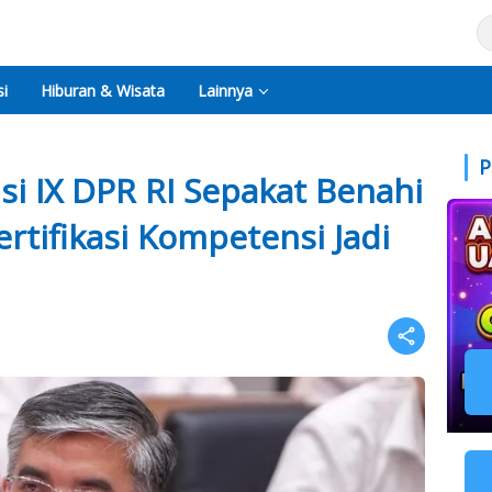
i
Hiburan & Wisata
Lainnya
P
i IX DPR RI Sepakat Benahi
tifikasi Kompetensi Jadi