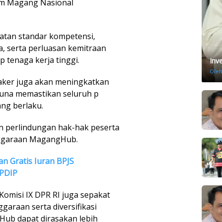
am Magang Nasional
atan standar kompetensi,
a, serta perluasan kemitraan
 tenaga kerja tinggi.
Inv
Ole
naker juga akan meningkatkan
una memastikan seluruh p
ng berlaku.
n perlindungan hak-hak peserta
nggaraan MagangHub.
an Gratis Iuran BPJS
 PDIP
Komisi IX DPR RI juga sepakat
araan serta diversifikasi
Hub dapat dirasakan lebih