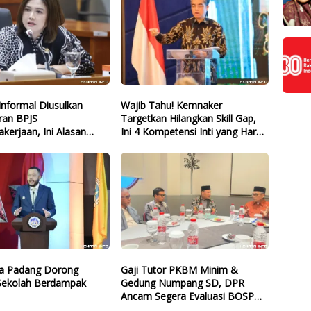
Informal Diusulkan
Wajib Tahu! Kemnaker
uran BPJS
Targetkan Hilangkan Skill Gap,
kerjaan, Ini Alasan
Ini 4 Kompetensi Inti yang Harus
PDIP
Dikuasai Lulusan Baru
ta Padang Dorong
Gaji Tutor PKBM Minim &
 Sekolah Berdampak
Gedung Numpang SD, DPR
Ancam Segera Evaluasi BOSP
dan Infrastruktur