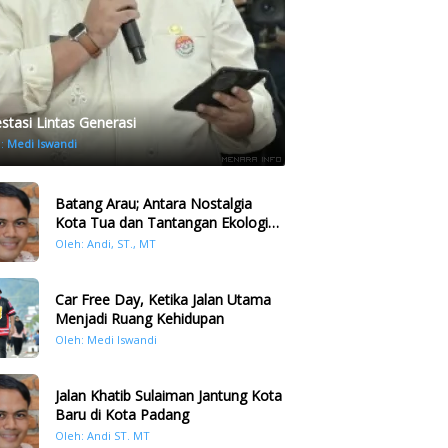
estasi Lintas Generasi
h:
Medi Iswandi
Batang Arau; Antara Nostalgia
Kota Tua dan Tantangan Ekologi
Kawasan
Oleh: Andi, ST., MT
Car Free Day, Ketika Jalan Utama
Menjadi Ruang Kehidupan
Oleh: Medi Iswandi
Jalan Khatib Sulaiman Jantung Kota
Baru di Kota Padang
Oleh: Andi ST. MT