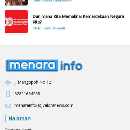
Oleh: Annisa Damhadisya
November 2025
Dari mana Kita Memaknai Kemerdekaan Negara
Kita?
Oleh: Ernita Desyanti
Jl Mangopoh No 12
62811664268
menarainfo(at)valoranews.com
Halaman
Tentang Kami