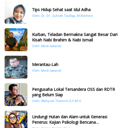
Tips Hidup Sehat saat Idul Adha
Oleh: Dr. Dr. Zuhrah Taufiqa, M.Biomed
Kurban, Teladan Bermakna Sangat Besar Dari
Kisah Nabi Ibrahim & Nabi Ismail
Oleh: Medi Iswandi
Merantau-Lah
Oleh: Medi Iswandi
Pengusaha Lokal Tersandera OSS dan RDTR
yang Belum Siap
Oleh: Wahyudi Thamrin,S.H.M.H.
Lindungi Hutan dan Alam untuk Generasi
Penerus: Kajian Psikologi Bencana
Hidrometeorologi di Sumatera Pasca Tragedi