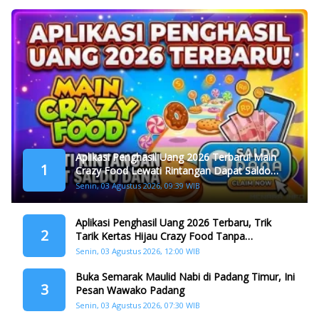
Aplikasi Penghasil Uang 2026 Terbaru! Main
1
Crazy Food Lewati Rintangan Dapat Saldo
Dana
Senin, 03 Agustus 2026, 09:39 WIB
Aplikasi Penghasil Uang 2026 Terbaru, Trik
2
Tarik Kertas Hijau Crazy Food Tanpa
Penggandaan
Senin, 03 Agustus 2026, 12:00 WIB
Buka Semarak Maulid Nabi di Padang Timur, Ini
3
Pesan Wawako Padang
Senin, 03 Agustus 2026, 07:30 WIB