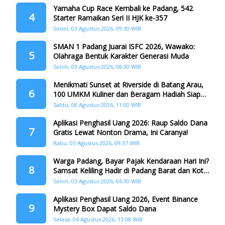
Yamaha Cup Race Kembali ke Padang, 542
4
Starter Ramaikan Seri II HJK ke-357
Senin, 03 Agustus 2026, 09:30 WIB
SMAN 1 Padang Juarai ISFC 2026, Wawako:
5
Olahraga Bentuk Karakter Generasi Muda
Senin, 03 Agustus 2026, 08:30 WIB
Menikmati Sunset at Riverside di Batang Arau,
6
100 UMKM Kuliner dan Beragam Hadiah Siap
Memanjakan Warga di Momen HJK Padang
Sabtu, 08 Agustus 2026, 11:00 WIB
Aplikasi Penghasil Uang 2026: Raup Saldo Dana
7
Gratis Lewat Nonton Drama, Ini Caranya!
Rabu, 05 Agustus 2026, 09:37 WIB
Warga Padang, Bayar Pajak Kendaraan Hari Ini?
8
Samsat Keliling Hadir di Padang Barat dan Koto
Tangah
Senin, 03 Agustus 2026, 06:30 WIB
Aplikasi Penghasil Uang 2026, Event Binance
9
Mystery Box Dapat Saldo Dana
Selasa, 04 Agustus 2026, 13:08 WIB