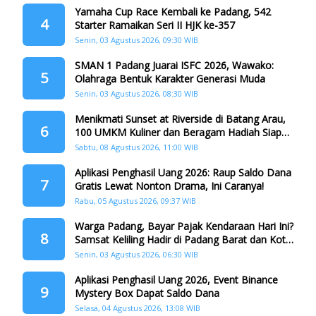
Yamaha Cup Race Kembali ke Padang, 542
4
Starter Ramaikan Seri II HJK ke-357
Senin, 03 Agustus 2026, 09:30 WIB
SMAN 1 Padang Juarai ISFC 2026, Wawako:
5
Olahraga Bentuk Karakter Generasi Muda
Senin, 03 Agustus 2026, 08:30 WIB
Menikmati Sunset at Riverside di Batang Arau,
6
100 UMKM Kuliner dan Beragam Hadiah Siap
Memanjakan Warga di Momen HJK Padang
Sabtu, 08 Agustus 2026, 11:00 WIB
Aplikasi Penghasil Uang 2026: Raup Saldo Dana
7
Gratis Lewat Nonton Drama, Ini Caranya!
Rabu, 05 Agustus 2026, 09:37 WIB
Warga Padang, Bayar Pajak Kendaraan Hari Ini?
8
Samsat Keliling Hadir di Padang Barat dan Koto
Tangah
Senin, 03 Agustus 2026, 06:30 WIB
Aplikasi Penghasil Uang 2026, Event Binance
9
Mystery Box Dapat Saldo Dana
Selasa, 04 Agustus 2026, 13:08 WIB