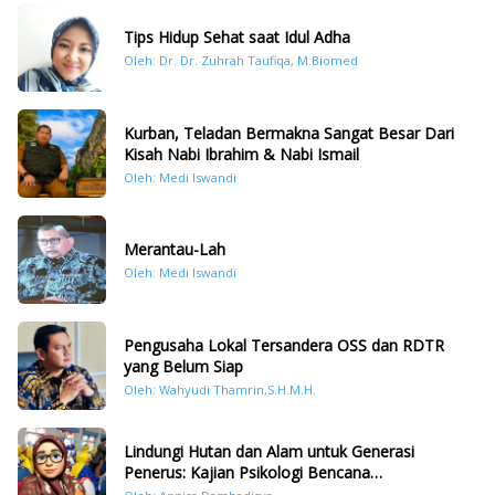
Tips Hidup Sehat saat Idul Adha
Oleh: Dr. Dr. Zuhrah Taufiqa, M.Biomed
Kurban, Teladan Bermakna Sangat Besar Dari
Kisah Nabi Ibrahim & Nabi Ismail
Oleh: Medi Iswandi
Merantau-Lah
Oleh: Medi Iswandi
Pengusaha Lokal Tersandera OSS dan RDTR
yang Belum Siap
Oleh: Wahyudi Thamrin,S.H.M.H.
Lindungi Hutan dan Alam untuk Generasi
Penerus: Kajian Psikologi Bencana
Hidrometeorologi di Sumatera Pasca Tragedi