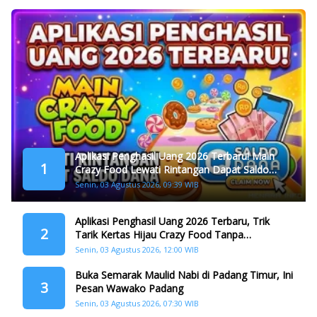
Aplikasi Penghasil Uang 2026 Terbaru! Main
1
Crazy Food Lewati Rintangan Dapat Saldo
Dana
Senin, 03 Agustus 2026, 09:39 WIB
Aplikasi Penghasil Uang 2026 Terbaru, Trik
2
Tarik Kertas Hijau Crazy Food Tanpa
Penggandaan
Senin, 03 Agustus 2026, 12:00 WIB
Buka Semarak Maulid Nabi di Padang Timur, Ini
3
Pesan Wawako Padang
Senin, 03 Agustus 2026, 07:30 WIB