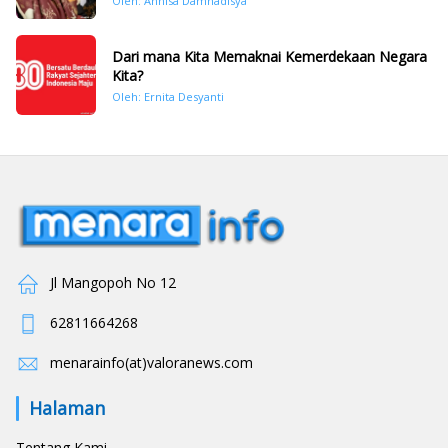
Oleh: Annisa Damhadisya
November 2025
Dari mana Kita Memaknai Kemerdekaan Negara
Kita?
Oleh: Ernita Desyanti
Jl Mangopoh No 12
62811664268
menarainfo(at)valoranews.com
Halaman
Tentang Kami