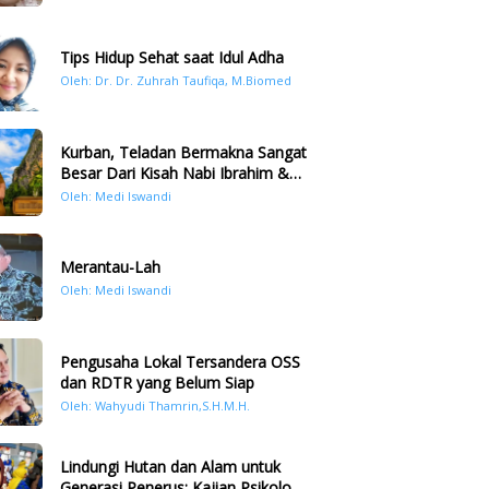
Tips Hidup Sehat saat Idul Adha
Oleh: Dr. Dr. Zuhrah Taufiqa, M.Biomed
Kurban, Teladan Bermakna Sangat
Besar Dari Kisah Nabi Ibrahim &
Nabi Ismail
Oleh: Medi Iswandi
Merantau-Lah
Oleh: Medi Iswandi
Pengusaha Lokal Tersandera OSS
dan RDTR yang Belum Siap
Oleh: Wahyudi Thamrin,S.H.M.H.
Lindungi Hutan dan Alam untuk
Generasi Penerus: Kajian Psikologi