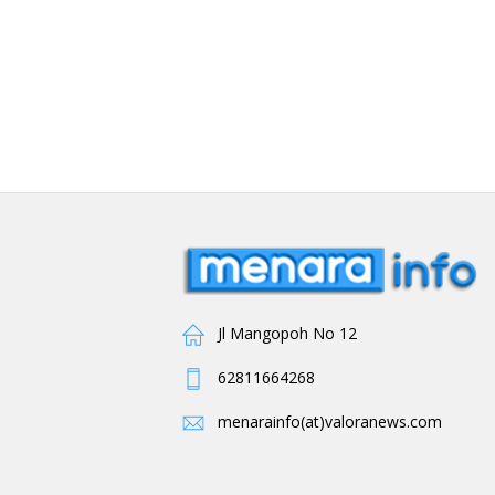
Jl Mangopoh No 12
62811664268
menarainfo(at)valoranews.com