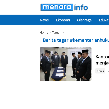
News
Ekonomi
Olahraga
Edukas
Home
Tagar
Berita tagar #
kementerianhu
Kantor
menjad
News
K