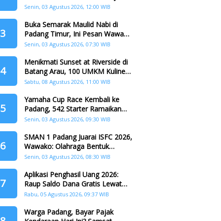
Crazy Food Tanpa Penggandaan
Senin, 03 Agustus 2026, 12:00 WIB
Buka Semarak Maulid Nabi di
3
Padang Timur, Ini Pesan Wawako
Padang
Senin, 03 Agustus 2026, 07:30 WIB
Menikmati Sunset at Riverside di
4
Batang Arau, 100 UMKM Kuliner
dan Beragam Hadiah Siap
Sabtu, 08 Agustus 2026, 11:00 WIB
Memanjakan Warga di Momen
HJK Padang
Yamaha Cup Race Kembali ke
5
Padang, 542 Starter Ramaikan
Seri II HJK ke-357
Senin, 03 Agustus 2026, 09:30 WIB
SMAN 1 Padang Juarai ISFC 2026,
6
Wawako: Olahraga Bentuk
Karakter Generasi Muda
Senin, 03 Agustus 2026, 08:30 WIB
Aplikasi Penghasil Uang 2026:
7
Raup Saldo Dana Gratis Lewat
Nonton Drama, Ini Caranya!
Rabu, 05 Agustus 2026, 09:37 WIB
Warga Padang, Bayar Pajak
8