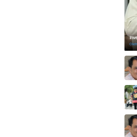
Inv
Ole