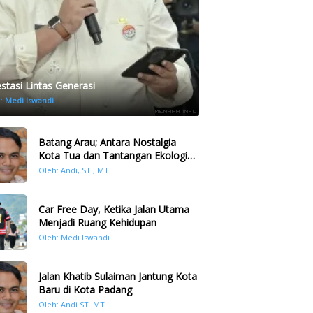
estasi Lintas Generasi
h:
Medi Iswandi
Batang Arau; Antara Nostalgia
Kota Tua dan Tantangan Ekologi
Kawasan
Oleh: Andi, ST., MT
Car Free Day, Ketika Jalan Utama
Menjadi Ruang Kehidupan
Oleh: Medi Iswandi
Jalan Khatib Sulaiman Jantung Kota
Baru di Kota Padang
Oleh: Andi ST. MT