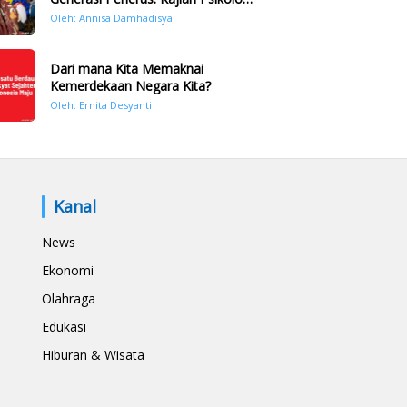
Bencana Hidrometeorologi di
Oleh: Annisa Damhadisya
Sumatera Pasca Tragedi
November 2025
Dari mana Kita Memaknai
Kemerdekaan Negara Kita?
Oleh: Ernita Desyanti
Kanal
News
Ekonomi
Olahraga
Edukasi
Hiburan & Wisata