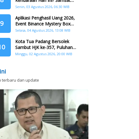
Kendaraan Hari Ini? Samsat
Keliling Hadir di Padang Barat dan
Senin, 03 Agustus 2026, 06:30 WIB
Koto Tangah
Aplikasi Penghasil Uang 2026,
9
Event Binance Mystery Box
Dapat Saldo Dana
Selasa, 04 Agustus 2026, 13:08 WIB
Kota Tua Padang Bersolek
10
Sambut HJK ke-357, Puluhan
Agenda Nasional dan
Minggu, 02 Agustus 2026, 20:00 WIB
Internasional Siap Digelar
ini
n terbaru dan update