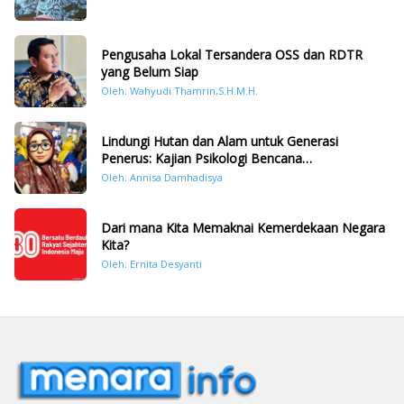
Pengusaha Lokal Tersandera OSS dan RDTR
yang Belum Siap
Oleh: Wahyudi Thamrin,S.H.M.H.
Lindungi Hutan dan Alam untuk Generasi
Penerus: Kajian Psikologi Bencana
Hidrometeorologi di Sumatera Pasca Tragedi
Oleh: Annisa Damhadisya
November 2025
Dari mana Kita Memaknai Kemerdekaan Negara
Kita?
Oleh: Ernita Desyanti