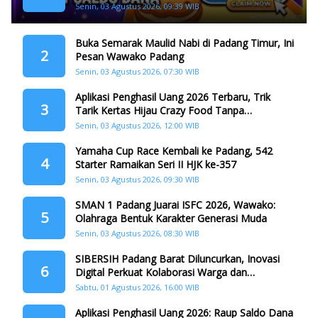
Dana
Senin, 03 Agustus 2026, 09:39 WIB
Buka Semarak Maulid Nabi di Padang Timur, Ini
2
Pesan Wawako Padang
Senin, 03 Agustus 2026, 07:30 WIB
Aplikasi Penghasil Uang 2026 Terbaru, Trik
3
Tarik Kertas Hijau Crazy Food Tanpa
Penggandaan
Senin, 03 Agustus 2026, 12:00 WIB
Yamaha Cup Race Kembali ke Padang, 542
4
Starter Ramaikan Seri II HJK ke-357
Senin, 03 Agustus 2026, 09:30 WIB
SMAN 1 Padang Juarai ISFC 2026, Wawako:
5
Olahraga Bentuk Karakter Generasi Muda
Senin, 03 Agustus 2026, 08:30 WIB
SIBERSIH Padang Barat Diluncurkan, Inovasi
6
Digital Perkuat Kolaborasi Warga dan
Pemerintah Atasi Persampahan
Sabtu, 01 Agustus 2026, 16:00 WIB
Aplikasi Penghasil Uang 2026: Raup Saldo Dana