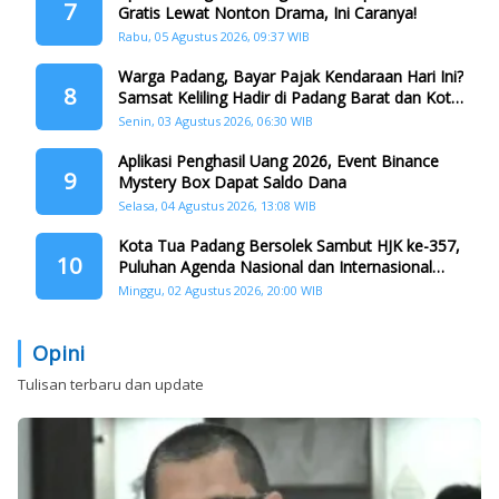
7
Gratis Lewat Nonton Drama, Ini Caranya!
Rabu, 05 Agustus 2026, 09:37 WIB
Warga Padang, Bayar Pajak Kendaraan Hari Ini?
8
Samsat Keliling Hadir di Padang Barat dan Koto
Tangah
Senin, 03 Agustus 2026, 06:30 WIB
Aplikasi Penghasil Uang 2026, Event Binance
9
Mystery Box Dapat Saldo Dana
Selasa, 04 Agustus 2026, 13:08 WIB
Kota Tua Padang Bersolek Sambut HJK ke-357,
10
Puluhan Agenda Nasional dan Internasional
Siap Digelar
Minggu, 02 Agustus 2026, 20:00 WIB
Opini
Tulisan terbaru dan update