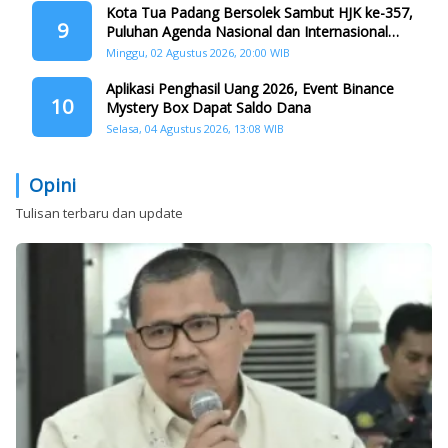
Kota Tua Padang Bersolek Sambut HJK ke-357,
9
Puluhan Agenda Nasional dan Internasional
Siap Digelar
Minggu, 02 Agustus 2026, 20:00 WIB
Aplikasi Penghasil Uang 2026, Event Binance
10
Mystery Box Dapat Saldo Dana
Selasa, 04 Agustus 2026, 13:08 WIB
Opini
Tulisan terbaru dan update