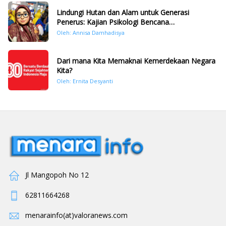
Lindungi Hutan dan Alam untuk Generasi
Penerus: Kajian Psikologi Bencana
Hidrometeorologi di Sumatera Pasca Tragedi
Oleh: Annisa Damhadisya
November 2025
Dari mana Kita Memaknai Kemerdekaan Negara
Kita?
Oleh: Ernita Desyanti
Jl Mangopoh No 12
62811664268
menarainfo(at)valoranews.com