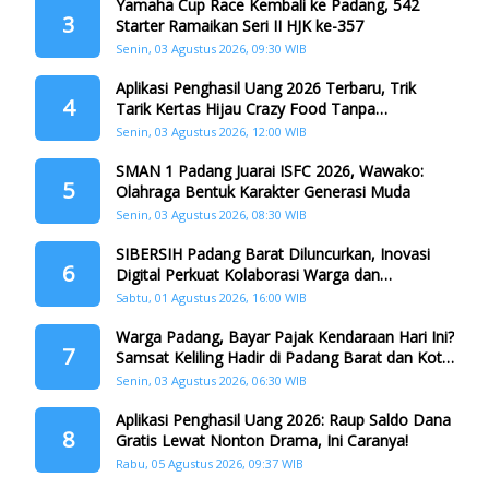
Yamaha Cup Race Kembali ke Padang, 542
3
Starter Ramaikan Seri II HJK ke-357
Senin, 03 Agustus 2026, 09:30 WIB
Aplikasi Penghasil Uang 2026 Terbaru, Trik
4
Tarik Kertas Hijau Crazy Food Tanpa
Penggandaan
Senin, 03 Agustus 2026, 12:00 WIB
SMAN 1 Padang Juarai ISFC 2026, Wawako:
5
Olahraga Bentuk Karakter Generasi Muda
Senin, 03 Agustus 2026, 08:30 WIB
SIBERSIH Padang Barat Diluncurkan, Inovasi
6
Digital Perkuat Kolaborasi Warga dan
Pemerintah Atasi Persampahan
Sabtu, 01 Agustus 2026, 16:00 WIB
Warga Padang, Bayar Pajak Kendaraan Hari Ini?
7
Samsat Keliling Hadir di Padang Barat dan Koto
Tangah
Senin, 03 Agustus 2026, 06:30 WIB
Aplikasi Penghasil Uang 2026: Raup Saldo Dana
8
Gratis Lewat Nonton Drama, Ini Caranya!
Rabu, 05 Agustus 2026, 09:37 WIB