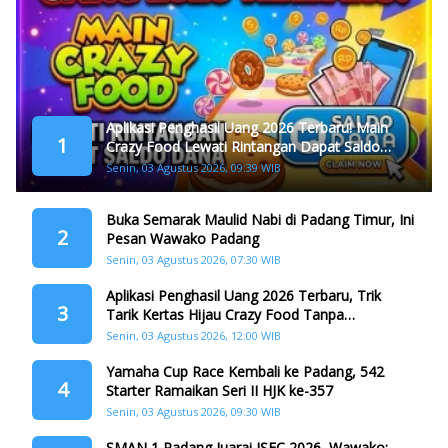
Aplikasi Penghasil Uang 2026 Terbaru! Main
1
Crazy Food Lewati Rintangan Dapat Saldo
Dana
Senin, 03 Agustus 2026, 09:39 WIB
Buka Semarak Maulid Nabi di Padang Timur, Ini
2
Pesan Wawako Padang
Senin, 03 Agustus 2026, 07:30 WIB
Aplikasi Penghasil Uang 2026 Terbaru, Trik
3
Tarik Kertas Hijau Crazy Food Tanpa
Penggandaan
Senin, 03 Agustus 2026, 12:00 WIB
Yamaha Cup Race Kembali ke Padang, 542
4
Starter Ramaikan Seri II HJK ke-357
Senin, 03 Agustus 2026, 09:30 WIB
SMAN 1 Padang Juarai ISFC 2026, Wawako: