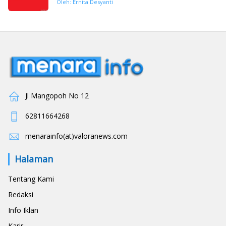
Oleh: Ernita Desyanti
Jl Mangopoh No 12
62811664268
menarainfo(at)valoranews.com
Halaman
Tentang Kami
Redaksi
Info Iklan
Karir