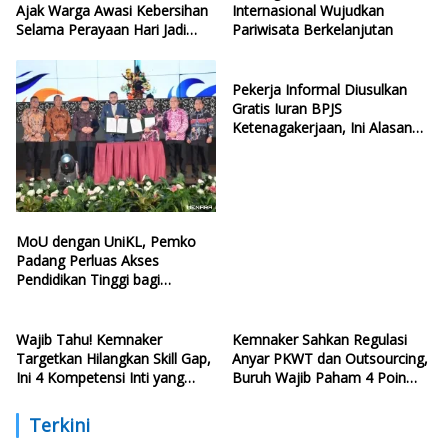
Ajak Warga Awasi Kebersihan
Internasional Wujudkan
Selama Perayaan Hari Jadi
Pariwisata Berkelanjutan
Kota Padang
Pekerja Informal Diusulkan
Gratis Iuran BPJS
Ketenagakerjaan, Ini Alasan
Politisi PDIP
MoU dengan UniKL, Pemko
Padang Perluas Akses
Pendidikan Tinggi bagi
Generasi Muda
Wajib Tahu! Kemnaker
Kemnaker Sahkan Regulasi
Targetkan Hilangkan Skill Gap,
Anyar PKWT dan Outsourcing,
Ini 4 Kompetensi Inti yang
Buruh Wajib Paham 4 Poin
Harus Dikuasai Lulusan Baru
Krusial Ini
Terkini