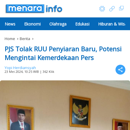
News
Ekonomi
Olahraga
Edukasi
Hiburan & Wisat
Home
Berita
PJS Tolak RUU Penyiaran Baru, Potensi
Mengintai Kemerdekaan Pers
Yopi Herdiansyah
23 Mei 2024, 10:25 WIB
| 362 Klik