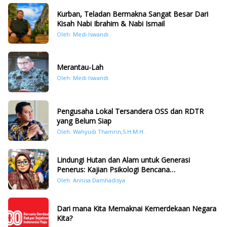
Kurban, Teladan Bermakna Sangat Besar Dari
Kisah Nabi Ibrahim & Nabi Ismail
Oleh: Medi Iswandi
Merantau-Lah
Oleh: Medi Iswandi
Pengusaha Lokal Tersandera OSS dan RDTR
yang Belum Siap
Oleh: Wahyudi Thamrin,S.H.M.H.
Lindungi Hutan dan Alam untuk Generasi
Penerus: Kajian Psikologi Bencana
Hidrometeorologi di Sumatera Pasca Tragedi
Oleh: Annisa Damhadisya
November 2025
Dari mana Kita Memaknai Kemerdekaan Negara
Kita?