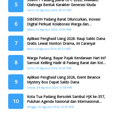
5
Olahraga Bentuk Karakter Generasi Muda
Senin, 03 Agustus 2026, 08:30 WIB
SIBERSIH Padang Barat Diluncurkan, Inovasi
6
Digital Perkuat Kolaborasi Warga dan
Pemerintah Atasi Persampahan
Sabtu, 01 Agustus 2026, 16:00 WIB
Aplikasi Penghasil Uang 2026: Raup Saldo Dana
7
Gratis Lewat Nonton Drama, Ini Caranya!
Rabu, 05 Agustus 2026, 09:37 WIB
Warga Padang, Bayar Pajak Kendaraan Hari Ini?
8
Samsat Keliling Hadir di Padang Barat dan Koto
Tangah
Senin, 03 Agustus 2026, 06:30 WIB
Aplikasi Penghasil Uang 2026, Event Binance
9
Mystery Box Dapat Saldo Dana
Selasa, 04 Agustus 2026, 13:08 WIB
Kota Tua Padang Bersolek Sambut HJK ke-357,
10
Puluhan Agenda Nasional dan Internasional
Siap Digelar
Minggu, 02 Agustus 2026, 20:00 WIB