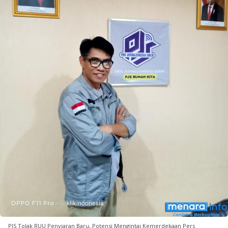
PJS Tolak RUU Penyiaran Baru, Potensi Mengintai Kemerdekaan Pers