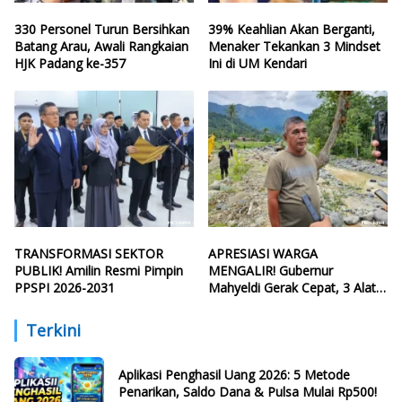
330 Personel Turun Bersihkan
39% Keahlian Akan Berganti,
Batang Arau, Awali Rangkaian
Menaker Tekankan 3 Mindset
HJK Padang ke-357
Ini di UM Kendari
TRANSFORMASI SEKTOR
APRESIASI WARGA
PUBLIK! Amilin Resmi Pimpin
MENGALIR! Gubernur
PPSPI 2026-2031
Mahyeldi Gerak Cepat, 3 Alat
Berat Perbaiki Tanggul Batang
Guo
Terkini
Aplikasi Penghasil Uang 2026: 5 Metode
Penarikan, Saldo Dana & Pulsa Mulai Rp500!