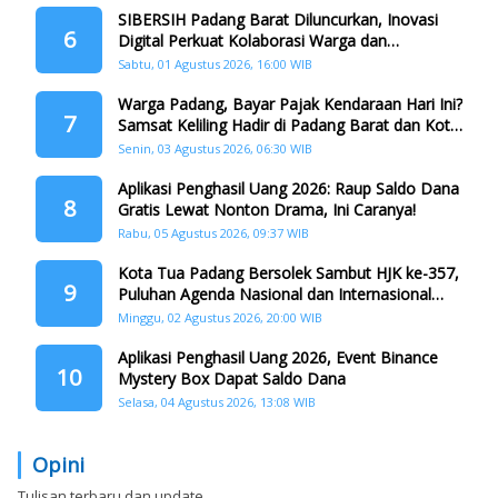
SIBERSIH Padang Barat Diluncurkan, Inovasi
6
Digital Perkuat Kolaborasi Warga dan
Pemerintah Atasi Persampahan
Sabtu, 01 Agustus 2026, 16:00 WIB
Warga Padang, Bayar Pajak Kendaraan Hari Ini?
7
Samsat Keliling Hadir di Padang Barat dan Koto
Tangah
Senin, 03 Agustus 2026, 06:30 WIB
Aplikasi Penghasil Uang 2026: Raup Saldo Dana
8
Gratis Lewat Nonton Drama, Ini Caranya!
Rabu, 05 Agustus 2026, 09:37 WIB
Kota Tua Padang Bersolek Sambut HJK ke-357,
9
Puluhan Agenda Nasional dan Internasional
Siap Digelar
Minggu, 02 Agustus 2026, 20:00 WIB
Aplikasi Penghasil Uang 2026, Event Binance
10
Mystery Box Dapat Saldo Dana
Selasa, 04 Agustus 2026, 13:08 WIB
Opini
Tulisan terbaru dan update