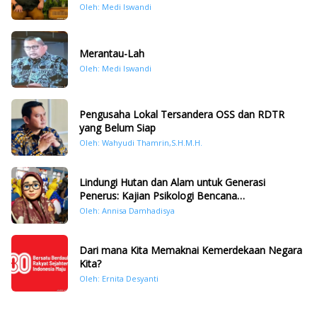
Oleh: Medi Iswandi
Merantau-Lah
Oleh: Medi Iswandi
Pengusaha Lokal Tersandera OSS dan RDTR
yang Belum Siap
Oleh: Wahyudi Thamrin,S.H.M.H.
Lindungi Hutan dan Alam untuk Generasi
Penerus: Kajian Psikologi Bencana
Hidrometeorologi di Sumatera Pasca Tragedi
Oleh: Annisa Damhadisya
November 2025
Dari mana Kita Memaknai Kemerdekaan Negara
Kita?
Oleh: Ernita Desyanti