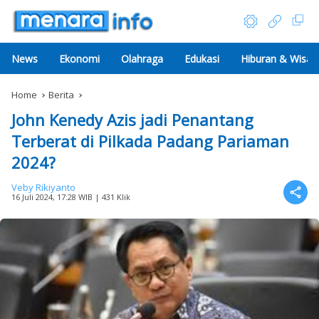
News
Ekonomi
Olahraga
Edukasi
Hiburan & Wisat
Home
Berita
John Kenedy Azis jadi Penantang
Terberat di Pilkada Padang Pariaman
2024?
Veby Rikiyanto
16 Juli 2024, 17:28 WIB
| 431 Klik