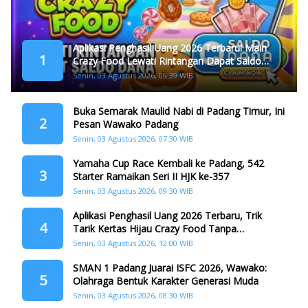
Aplikasi Penghasil Uang 2026 Terbaru! Main
1
Crazy Food Lewati Rintangan Dapat Saldo
Dana
Senin, 03 Agustus 2026, 09:39 WIB
Buka Semarak Maulid Nabi di Padang Timur, Ini
2
Pesan Wawako Padang
Senin, 03 Agustus 2026, 07:30 WIB
Yamaha Cup Race Kembali ke Padang, 542
3
Starter Ramaikan Seri II HJK ke-357
Senin, 03 Agustus 2026, 09:30 WIB
Aplikasi Penghasil Uang 2026 Terbaru, Trik
4
Tarik Kertas Hijau Crazy Food Tanpa
Penggandaan
Senin, 03 Agustus 2026, 12:00 WIB
SMAN 1 Padang Juarai ISFC 2026, Wawako:
5
Olahraga Bentuk Karakter Generasi Muda
Senin, 03 Agustus 2026, 08:30 WIB