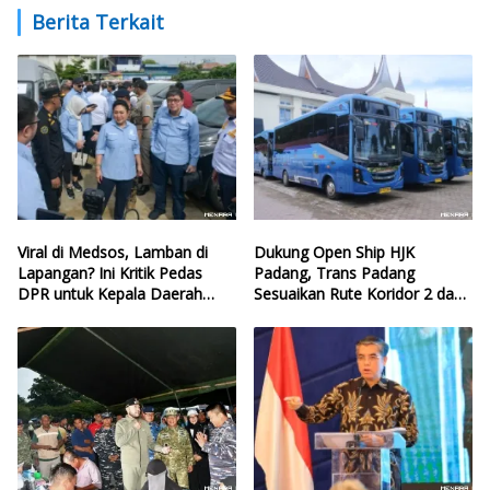
Berita Terkait
Viral di Medsos, Lamban di
Dukung Open Ship HJK
Lapangan? Ini Kritik Pedas
Padang, Trans Padang
DPR untuk Kepala Daerah
Sesuaikan Rute Koridor 2 dan
yang Lalai Eksekusi Anggaran
4
Bencana