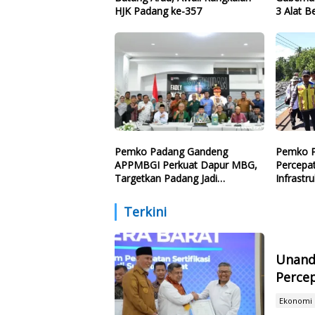
HJK Padang ke-357
3 Alat B
Batang 
Pemko Padang Gandeng
Pemko P
APPMBGI Perkuat Dapur MBG,
Percepa
Targetkan Padang Jadi
Infrastr
Percontohan Nasional
Terkini
Unand
Percep
Ekonomi