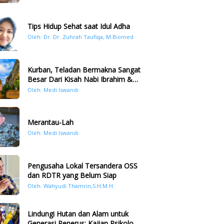
Tips Hidup Sehat saat Idul Adha
Oleh: Dr. Dr. Zuhrah Taufiqa, M.Biomed
Kurban, Teladan Bermakna Sangat
Besar Dari Kisah Nabi Ibrahim &
Nabi Ismail
Oleh: Medi Iswandi
Merantau-Lah
Oleh: Medi Iswandi
Pengusaha Lokal Tersandera OSS
dan RDTR yang Belum Siap
Oleh: Wahyudi Thamrin,S.H.M.H.
Lindungi Hutan dan Alam untuk
Generasi Penerus: Kajian Psikologi