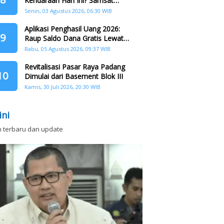
Kendaraan Hari Ini? Samsat
Keliling Hadir di Padang Barat dan
Senin, 03 Agustus 2026, 06:30 WIB
Koto Tangah
Aplikasi Penghasil Uang 2026:
9
Raup Saldo Dana Gratis Lewat
Nonton Drama, Ini Caranya!
Rabu, 05 Agustus 2026, 09:37 WIB
Revitalisasi Pasar Raya Padang
10
Dimulai dari Basement Blok III
Kamis, 30 Juli 2026, 20:30 WIB
ini
n terbaru dan update