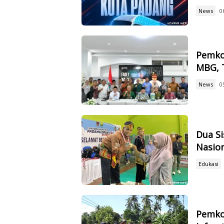
News
0
Pemko
MBG, 
News
0
Dua S
Nasio
Edukasi
Pemko