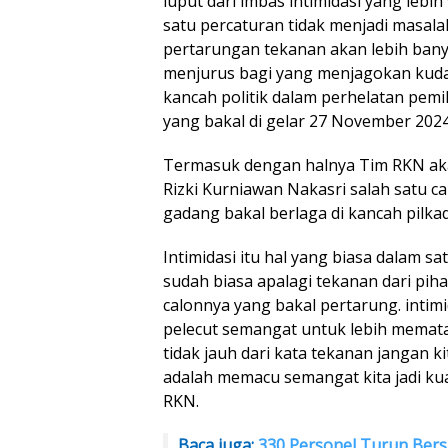
luput dari imbas intimidasi yang lebih 
satu percaturan tidak menjadi masala
pertarungan tekanan akan lebih banyak
menjurus bagi yang menjagokan kuda
kancah politik dalam perhelatan pemil
yang bakal di gelar 27 November 202
Termasuk dengan halnya Tim RKN akan 
Rizki Kurniawan Nakasri salah satu c
gadang bakal berlaga di kancah pilk
Intimidasi itu hal yang biasa dalam 
sudah biasa apalagi tekanan dari pi
calonnya yang bakal pertarung. intimi
pelecut semangat untuk lebih mematan
tidak jauh dari kata tekanan jangan k
adalah memacu semangat kita jadi kua
RKN.
Baca juga:
330 Personel Turun Bers