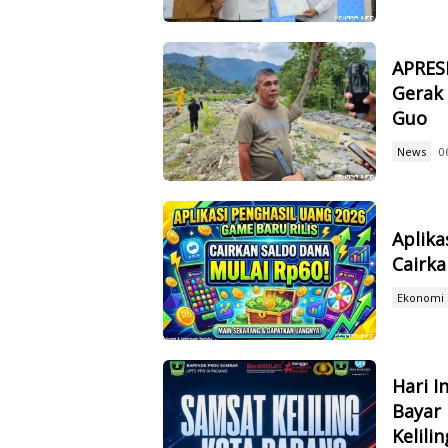
APRES
Gerak 
Guo
News
0
Aplika
Cairka
Ekonomi
Hari I
Bayar
Kelilin