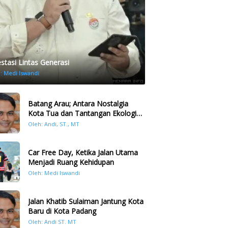
estasi Lintas Generasi
h:
Medi Iswandi
Batang Arau; Antara Nostalgia
Kota Tua dan Tantangan Ekologi
Kawasan
Oleh: Andi, ST., MT
Car Free Day, Ketika Jalan Utama
Menjadi Ruang Kehidupan
Oleh: Medi Iswandi
Jalan Khatib Sulaiman Jantung Kota
Baru di Kota Padang
Oleh: Andi ST. MT