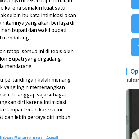
vocalnya di tekan tapi ini dalam
h, karena semakin kuat satu
 selain itu kata intimidasi akan
 hitamnya yang akan berlaga di
ihan bupati dan wakil bupati
4 mendatang.
tetapi semua ini di tepis oleh
alon Bupati yang di gadang-
ada mendatang.
Op
satu pertandingan kalah menang
Tulisa
hak yang ingin memenangkan
dasi itu anggap saja sebagai
gkan diri karena intimidasi
ita sampai lemah karena ini
t dan lebih percaya diri imbuh
ihkan Batang Arau, Awali