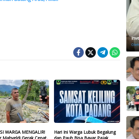
Inv
Ole
ASI WARGA MENGALIR!
Hari Ini Warga Lubuk Begalung
r Mahyeldi Gerak Cepat,
dan Pauh Bisa Bayar Pajak