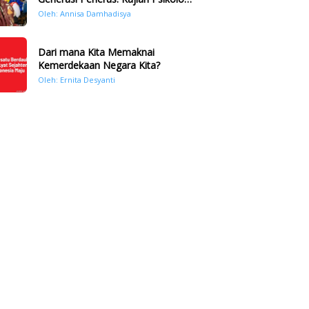
Bencana Hidrometeorologi di
Oleh: Annisa Damhadisya
Sumatera Pasca Tragedi
November 2025
Dari mana Kita Memaknai
Kemerdekaan Negara Kita?
Oleh: Ernita Desyanti