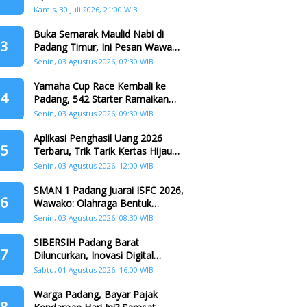
dr. Ulya Uti Fasrini Raih Gelar
Kamis, 30 Juli 2026, 21:00 WIB
Doktor
Buka Semarak Maulid Nabi di
3
Padang Timur, Ini Pesan Wawako
Padang
Senin, 03 Agustus 2026, 07:30 WIB
Yamaha Cup Race Kembali ke
4
Padang, 542 Starter Ramaikan
Seri II HJK ke-357
Senin, 03 Agustus 2026, 09:30 WIB
Aplikasi Penghasil Uang 2026
5
Terbaru, Trik Tarik Kertas Hijau
Crazy Food Tanpa Penggandaan
Senin, 03 Agustus 2026, 12:00 WIB
SMAN 1 Padang Juarai ISFC 2026,
6
Wawako: Olahraga Bentuk
Karakter Generasi Muda
Senin, 03 Agustus 2026, 08:30 WIB
SIBERSIH Padang Barat
7
Diluncurkan, Inovasi Digital
Perkuat Kolaborasi Warga dan
Sabtu, 01 Agustus 2026, 16:00 WIB
Pemerintah Atasi Persampahan
Warga Padang, Bayar Pajak
8