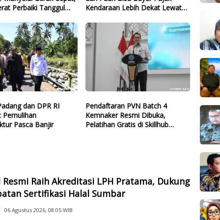
erat Perbaiki Tanggul
Kendaraan Lebih Dekat Lewat
Guo
Samsat Keliling
adang dan DPR RI
Pendaftaran PVN Batch 4
t Pemulihan
Kemnaker Resmi Dibuka,
uktur Pasca Banjir
Pelatihan Gratis di Skillhub
hingga 12 Agustus 2026
 Resmi Raih Akreditasi LPH Pratama, Dukung
atan Sertifikasi Halal Sumbar
06 Agustus 2026, 08:05 WIB