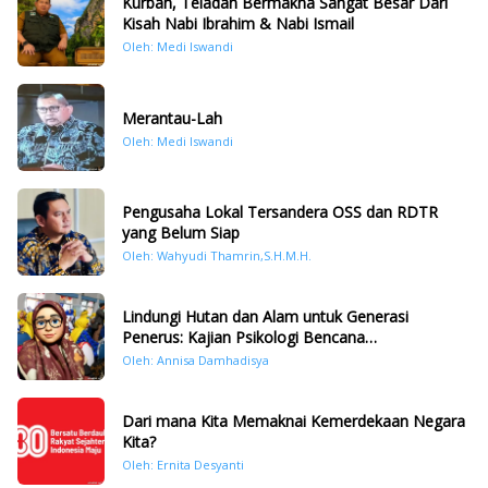
Kurban, Teladan Bermakna Sangat Besar Dari
Kisah Nabi Ibrahim & Nabi Ismail
Oleh: Medi Iswandi
Merantau-Lah
Oleh: Medi Iswandi
Pengusaha Lokal Tersandera OSS dan RDTR
yang Belum Siap
Oleh: Wahyudi Thamrin,S.H.M.H.
Lindungi Hutan dan Alam untuk Generasi
Penerus: Kajian Psikologi Bencana
Hidrometeorologi di Sumatera Pasca Tragedi
Oleh: Annisa Damhadisya
November 2025
Dari mana Kita Memaknai Kemerdekaan Negara
Kita?
Oleh: Ernita Desyanti