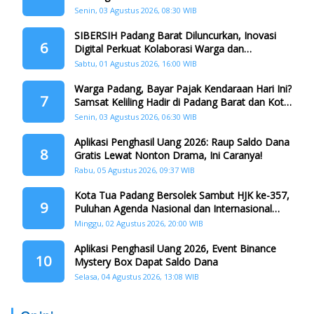
Senin, 03 Agustus 2026, 08:30 WIB
SIBERSIH Padang Barat Diluncurkan, Inovasi
6
Digital Perkuat Kolaborasi Warga dan
Pemerintah Atasi Persampahan
Sabtu, 01 Agustus 2026, 16:00 WIB
Warga Padang, Bayar Pajak Kendaraan Hari Ini?
7
Samsat Keliling Hadir di Padang Barat dan Koto
Tangah
Senin, 03 Agustus 2026, 06:30 WIB
Aplikasi Penghasil Uang 2026: Raup Saldo Dana
8
Gratis Lewat Nonton Drama, Ini Caranya!
Rabu, 05 Agustus 2026, 09:37 WIB
Kota Tua Padang Bersolek Sambut HJK ke-357,
9
Puluhan Agenda Nasional dan Internasional
Siap Digelar
Minggu, 02 Agustus 2026, 20:00 WIB
Aplikasi Penghasil Uang 2026, Event Binance
10
Mystery Box Dapat Saldo Dana
Selasa, 04 Agustus 2026, 13:08 WIB