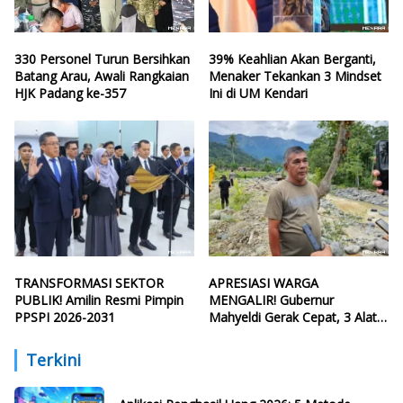
330 Personel Turun Bersihkan
39% Keahlian Akan Berganti,
Batang Arau, Awali Rangkaian
Menaker Tekankan 3 Mindset
HJK Padang ke-357
Ini di UM Kendari
TRANSFORMASI SEKTOR
APRESIASI WARGA
PUBLIK! Amilin Resmi Pimpin
MENGALIR! Gubernur
PPSPI 2026-2031
Mahyeldi Gerak Cepat, 3 Alat
Berat Perbaiki Tanggul Batang
Guo
Terkini