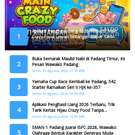
Aplikasi Penghasil Uang 2026 Terbaru! Main
1
Crazy Food Lewati Rintangan Dapat Saldo
Dana
Senin, 03 Agustus 2026, 09:39 WIB
Buka Semarak Maulid Nabi di Padang Timur, Ini
2
Pesan Wawako Padang
Senin, 03 Agustus 2026, 07:30 WIB
Yamaha Cup Race Kembali ke Padang, 542
3
Starter Ramaikan Seri II HJK ke-357
Senin, 03 Agustus 2026, 09:30 WIB
Aplikasi Penghasil Uang 2026 Terbaru, Trik
4
Tarik Kertas Hijau Crazy Food Tanpa
Penggandaan
Senin, 03 Agustus 2026, 12:00 WIB
SMAN 1 Padang Juarai ISFC 2026, Wawako:
5
Olahraga Bentuk Karakter Generasi Muda