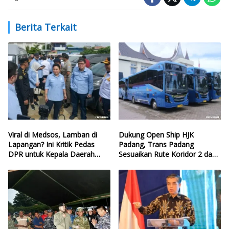
Berita Terkait
Viral di Medsos, Lamban di
Dukung Open Ship HJK
Lapangan? Ini Kritik Pedas
Padang, Trans Padang
DPR untuk Kepala Daerah
Sesuaikan Rute Koridor 2 dan
yang Lalai Eksekusi Anggaran
4
Bencana