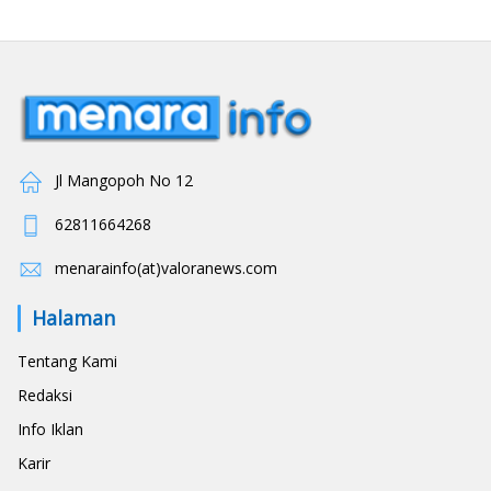
Jl Mangopoh No 12
62811664268
menarainfo(at)valoranews.com
Halaman
Tentang Kami
Redaksi
Info Iklan
Karir