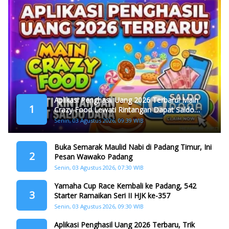
Aplikasi Penghasil Uang 2026 Terbaru! Main
1
Crazy Food Lewati Rintangan Dapat Saldo
Dana
Senin, 03 Agustus 2026, 09:39 WIB
Buka Semarak Maulid Nabi di Padang Timur, Ini
2
Pesan Wawako Padang
Senin, 03 Agustus 2026, 07:30 WIB
Yamaha Cup Race Kembali ke Padang, 542
3
Starter Ramaikan Seri II HJK ke-357
Senin, 03 Agustus 2026, 09:30 WIB
Aplikasi Penghasil Uang 2026 Terbaru, Trik