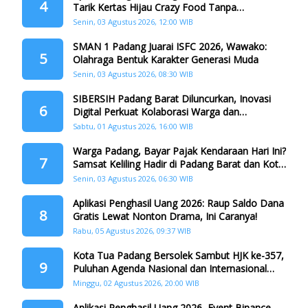
4
Tarik Kertas Hijau Crazy Food Tanpa
Penggandaan
Senin, 03 Agustus 2026, 12:00 WIB
SMAN 1 Padang Juarai ISFC 2026, Wawako:
5
Olahraga Bentuk Karakter Generasi Muda
Senin, 03 Agustus 2026, 08:30 WIB
SIBERSIH Padang Barat Diluncurkan, Inovasi
6
Digital Perkuat Kolaborasi Warga dan
Pemerintah Atasi Persampahan
Sabtu, 01 Agustus 2026, 16:00 WIB
Warga Padang, Bayar Pajak Kendaraan Hari Ini?
7
Samsat Keliling Hadir di Padang Barat dan Koto
Tangah
Senin, 03 Agustus 2026, 06:30 WIB
Aplikasi Penghasil Uang 2026: Raup Saldo Dana
8
Gratis Lewat Nonton Drama, Ini Caranya!
Rabu, 05 Agustus 2026, 09:37 WIB
Kota Tua Padang Bersolek Sambut HJK ke-357,
9
Puluhan Agenda Nasional dan Internasional
Siap Digelar
Minggu, 02 Agustus 2026, 20:00 WIB
Aplikasi Penghasil Uang 2026, Event Binance