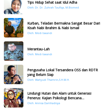
Tips Hidup Sehat saat Idul Adha
Oleh: Dr. Dr. Zuhrah Taufiqa, M.Biomed
Kurban, Teladan Bermakna Sangat Besar Dari
Kisah Nabi Ibrahim & Nabi Ismail
Oleh: Medi Iswandi
Merantau-Lah
Oleh: Medi Iswandi
Pengusaha Lokal Tersandera OSS dan RDTR
yang Belum Siap
Oleh: Wahyudi Thamrin,S.H.M.H.
Lindungi Hutan dan Alam untuk Generasi
Penerus: Kajian Psikologi Bencana
Hidrometeorologi di Sumatera Pasca Tragedi
Oleh: Annisa Damhadisya
November 2025