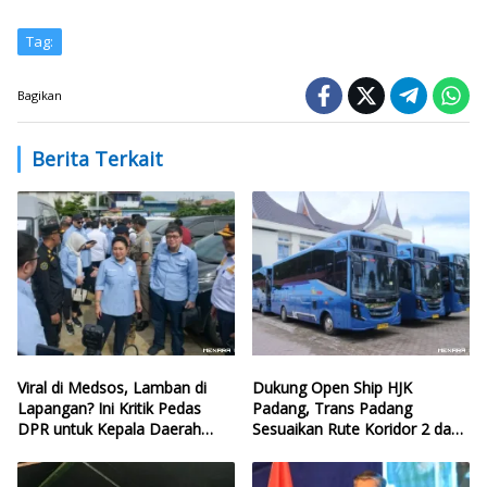
Tag:
Bagikan
Berita Terkait
Viral di Medsos, Lamban di
Dukung Open Ship HJK
Lapangan? Ini Kritik Pedas
Padang, Trans Padang
DPR untuk Kepala Daerah
Sesuaikan Rute Koridor 2 dan
yang Lalai Eksekusi Anggaran
4
Bencana