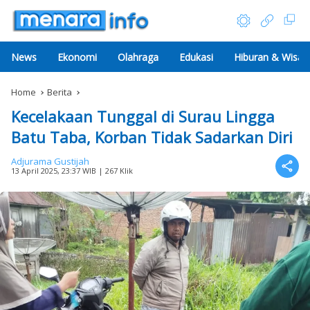
News
Ekonomi
Olahraga
Edukasi
Hiburan & Wisat
Home
Berita
Kecelakaan Tunggal di Surau Lingga
Batu Taba, Korban Tidak Sadarkan Diri
Adjurama Gustijah
13 April 2025, 23:37 WIB
| 267 Klik