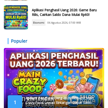
Aplikasi Penghasil Uang 2026: Game Baru
Rilis, Cairkan Saldo Dana Mulai Rp60!
Ekonomi
06 Agustus 2026, 07:00 WIB
Populer
Aplikasi Penghasil Uang 2026 Terbaru! Main
1
Crazy Food Lewati Rintangan Dapat Saldo
Dana
Senin, 03 Agustus 2026, 09:39 WIB