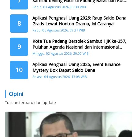
7
Samsat Keliling Hadir di Padang Barat dan Koto
Tangah
Senin, 03 Agustus 2026, 06:30 WIB
Aplikasi Penghasil Uang 2026: Raup Saldo Dana
8
Gratis Lewat Nonton Drama, Ini Caranya!
Rabu, 05 Agustus 2026, 09:37 WIB
Kota Tua Padang Bersolek Sambut HJK ke-357,
9
Puluhan Agenda Nasional dan Internasional
Siap Digelar
Minggu, 02 Agustus 2026, 20:00 WIB
Aplikasi Penghasil Uang 2026, Event Binance
10
Mystery Box Dapat Saldo Dana
Selasa, 04 Agustus 2026, 13:08 WIB
Opini
Tulisan terbaru dan update