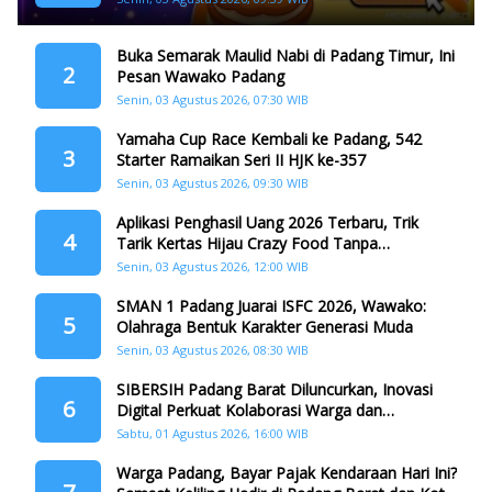
Buka Semarak Maulid Nabi di Padang Timur, Ini
2
Pesan Wawako Padang
Senin, 03 Agustus 2026, 07:30 WIB
Yamaha Cup Race Kembali ke Padang, 542
3
Starter Ramaikan Seri II HJK ke-357
Senin, 03 Agustus 2026, 09:30 WIB
Aplikasi Penghasil Uang 2026 Terbaru, Trik
4
Tarik Kertas Hijau Crazy Food Tanpa
Penggandaan
Senin, 03 Agustus 2026, 12:00 WIB
SMAN 1 Padang Juarai ISFC 2026, Wawako:
5
Olahraga Bentuk Karakter Generasi Muda
Senin, 03 Agustus 2026, 08:30 WIB
SIBERSIH Padang Barat Diluncurkan, Inovasi
6
Digital Perkuat Kolaborasi Warga dan
Pemerintah Atasi Persampahan
Sabtu, 01 Agustus 2026, 16:00 WIB
Warga Padang, Bayar Pajak Kendaraan Hari Ini?