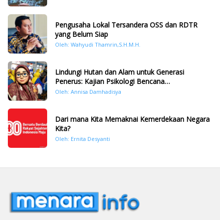
Pengusaha Lokal Tersandera OSS dan RDTR
yang Belum Siap
Oleh: Wahyudi Thamrin,S.H.M.H.
Lindungi Hutan dan Alam untuk Generasi
Penerus: Kajian Psikologi Bencana
Hidrometeorologi di Sumatera Pasca Tragedi
Oleh: Annisa Damhadisya
November 2025
Dari mana Kita Memaknai Kemerdekaan Negara
Kita?
Oleh: Ernita Desyanti