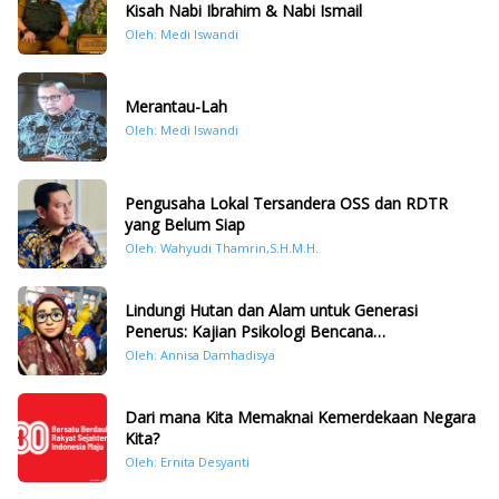
Kisah Nabi Ibrahim & Nabi Ismail
Oleh: Medi Iswandi
Merantau-Lah
Oleh: Medi Iswandi
Pengusaha Lokal Tersandera OSS dan RDTR
yang Belum Siap
Oleh: Wahyudi Thamrin,S.H.M.H.
Lindungi Hutan dan Alam untuk Generasi
Penerus: Kajian Psikologi Bencana
Hidrometeorologi di Sumatera Pasca Tragedi
Oleh: Annisa Damhadisya
November 2025
Dari mana Kita Memaknai Kemerdekaan Negara
Kita?
Oleh: Ernita Desyanti