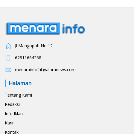
Jl Mangopoh No 12
62811664268
menarainfo(at)valoranews.com
Halaman
Tentang Kami
Redaksi
Info Iklan
Karir
Kontak