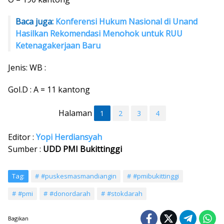
Baca juga:
Konferensi Hukum Nasional di Unand
Hasilkan Rekomendasi Menohok untuk RUU
Ketenagakerjaan Baru
Jenis: WB :
Gol.D : A = 11 kantong
Halaman
1
2
3
4
Editor :
Yopi Herdiansyah
Sumber :
UDD PMI Bukittinggi
Tag:
#puskesmasmandiangin
#pmibukittinggi
#pmi
#donordarah
#stokdarah
Bagikan