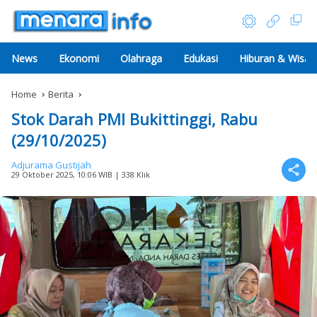
News
Ekonomi
Olahraga
Edukasi
Hiburan & Wisat
Home
Berita
Stok Darah PMI Bukittinggi, Rabu
(29/10/2025)
Adjurama Gustijah
29 Oktober 2025, 10:06 WIB
| 338 Klik