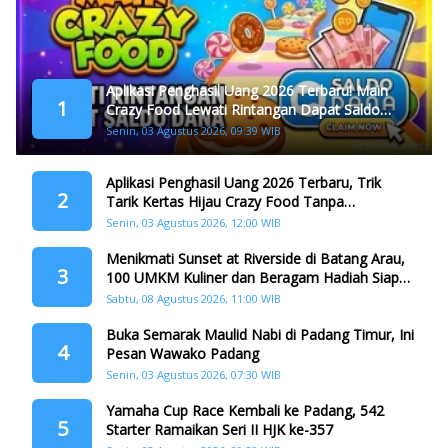
Aplikasi Penghasil Uang 2026 Terbaru! Main
1
Crazy Food Lewati Rintangan Dapat Saldo
Dana
Senin, 03 Agustus 2026, 09:39 WIB
Aplikasi Penghasil Uang 2026 Terbaru, Trik
2
Tarik Kertas Hijau Crazy Food Tanpa
Penggandaan
Senin, 03 Agustus 2026, 12:00 WIB
Menikmati Sunset at Riverside di Batang Arau,
3
100 UMKM Kuliner dan Beragam Hadiah Siap
Memanjakan Warga di Momen HJK Padang
Sabtu, 08 Agustus 2026, 11:00 WIB
Buka Semarak Maulid Nabi di Padang Timur, Ini
4
Pesan Wawako Padang
Senin, 03 Agustus 2026, 07:30 WIB
Yamaha Cup Race Kembali ke Padang, 542
5
Starter Ramaikan Seri II HJK ke-357