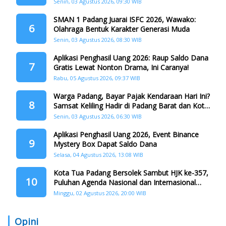
Senin, 03 Agustus 2026, 09:30 WIB
SMAN 1 Padang Juarai ISFC 2026, Wawako:
6
Olahraga Bentuk Karakter Generasi Muda
Senin, 03 Agustus 2026, 08:30 WIB
Aplikasi Penghasil Uang 2026: Raup Saldo Dana
7
Gratis Lewat Nonton Drama, Ini Caranya!
Rabu, 05 Agustus 2026, 09:37 WIB
Warga Padang, Bayar Pajak Kendaraan Hari Ini?
8
Samsat Keliling Hadir di Padang Barat dan Koto
Tangah
Senin, 03 Agustus 2026, 06:30 WIB
Aplikasi Penghasil Uang 2026, Event Binance
9
Mystery Box Dapat Saldo Dana
Selasa, 04 Agustus 2026, 13:08 WIB
Kota Tua Padang Bersolek Sambut HJK ke-357,
10
Puluhan Agenda Nasional dan Internasional
Siap Digelar
Minggu, 02 Agustus 2026, 20:00 WIB
Opini