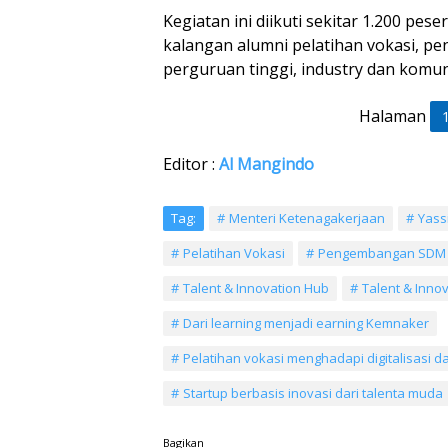
Kegiatan ini diikuti sekitar 1.200 pese
kalangan alumni pelatihan vokasi, pe
perguruan tinggi, industry dan komuni
Halaman
Editor :
Al Mangindo
Tag:
Menteri Ketenagakerjaan
Yassi
Pelatihan Vokasi
Pengembangan SDM
Talent & Innovation Hub
Talent & Inno
Dari learning menjadi earning Kemnaker
Pelatihan vokasi menghadapi digitalisasi da
Startup berbasis inovasi dari talenta muda
Bagikan