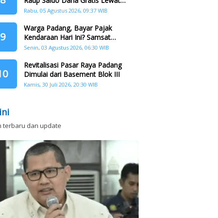
Raup Saldo Dana Gratis Lewat
Nonton Drama, Ini Caranya!
Rabu, 05 Agustus 2026, 09:37 WIB
Warga Padang, Bayar Pajak
9
Kendaraan Hari Ini? Samsat
Keliling Hadir di Padang Barat dan
Senin, 03 Agustus 2026, 06:30 WIB
Koto Tangah
Revitalisasi Pasar Raya Padang
10
Dimulai dari Basement Blok III
Kamis, 30 Juli 2026, 20:30 WIB
ini
n terbaru dan update