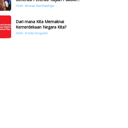
Bencana Hidrometeorologi di
Oleh: Annisa Damhadisya
Sumatera Pasca Tragedi
November 2025
Dari mana Kita Memaknai
Kemerdekaan Negara Kita?
Oleh: Ernita Desyanti