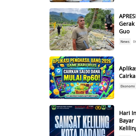
APRES
Gerak 
Guo
News
0
Aplika
Cairka
Ekonomi
Hari I
Bayar
Kelilin