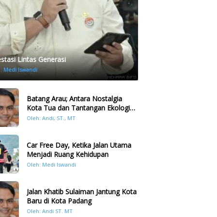
estasi Lintas Generasi
h:
Medi Iswandi
Batang Arau; Antara Nostalgia
Kota Tua dan Tantangan Ekologi
Kawasan
Oleh: Andi, ST., MT
Car Free Day, Ketika Jalan Utama
Menjadi Ruang Kehidupan
Oleh: Medi Iswandi
Jalan Khatib Sulaiman Jantung Kota
Baru di Kota Padang
Oleh: Andi ST. MT