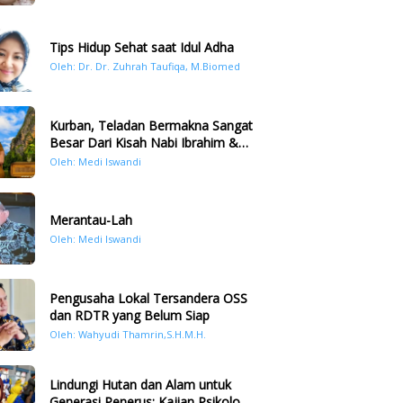
Tips Hidup Sehat saat Idul Adha
Oleh: Dr. Dr. Zuhrah Taufiqa, M.Biomed
Kurban, Teladan Bermakna Sangat
Besar Dari Kisah Nabi Ibrahim &
Nabi Ismail
Oleh: Medi Iswandi
Merantau-Lah
Oleh: Medi Iswandi
Pengusaha Lokal Tersandera OSS
dan RDTR yang Belum Siap
Oleh: Wahyudi Thamrin,S.H.M.H.
Lindungi Hutan dan Alam untuk
Generasi Penerus: Kajian Psikologi