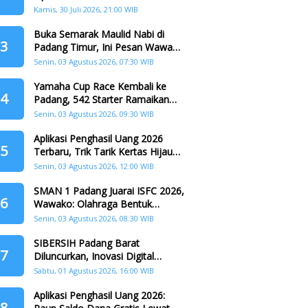
dr. Ulya Uti Fasrini Raih Gelar
Kamis, 30 Juli 2026, 21:00 WIB
Doktor
Buka Semarak Maulid Nabi di
3
Padang Timur, Ini Pesan Wawako
Padang
Senin, 03 Agustus 2026, 07:30 WIB
Yamaha Cup Race Kembali ke
4
Padang, 542 Starter Ramaikan
Seri II HJK ke-357
Senin, 03 Agustus 2026, 09:30 WIB
Aplikasi Penghasil Uang 2026
5
Terbaru, Trik Tarik Kertas Hijau
Crazy Food Tanpa Penggandaan
Senin, 03 Agustus 2026, 12:00 WIB
SMAN 1 Padang Juarai ISFC 2026,
6
Wawako: Olahraga Bentuk
Karakter Generasi Muda
Senin, 03 Agustus 2026, 08:30 WIB
SIBERSIH Padang Barat
7
Diluncurkan, Inovasi Digital
Perkuat Kolaborasi Warga dan
Sabtu, 01 Agustus 2026, 16:00 WIB
Pemerintah Atasi Persampahan
Aplikasi Penghasil Uang 2026:
8