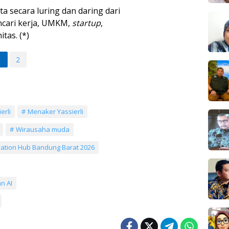
rta secara luring dan daring dari
ncari kerja, UMKM,
startup
,
tas. (*)
1
2
erli
Menaker Yassierli
Wirausaha muda
vation Hub Bandung Barat 2026
n AI