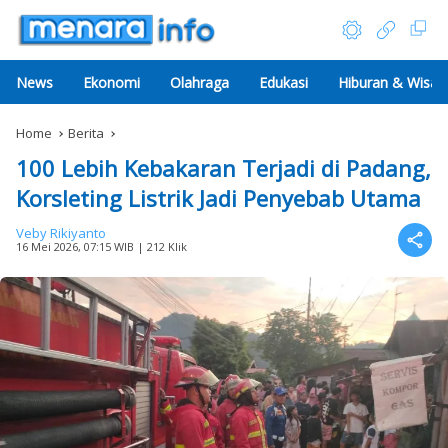
News
Ekonomi
Olahraga
Edukasi
Hiburan & Wisat
Home
Berita
100 Lebih Kebakaran Terjadi di Padang,
Korsleting Listrik Jadi Penyebab Utama
Veby Rikiyanto
16 Mei 2026, 07:15 WIB
| 212 Klik