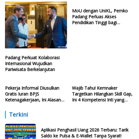
MoU dengan UniKL, Pemko
Padang Perluas Akses
Pendidikan Tinggi bagi
Generasi Muda
Padang Perkuat Kolaborasi
Internasional Wujudkan
Pariwisata Berkelanjutan
Pekerja Informal Diusulkan
Wajib Tahu! Kemnaker
Gratis Iuran BPJS
Targetkan Hilangkan Skill Gap,
Ketenagakerjaan, Ini Alasan
Ini 4 Kompetensi Inti yang
Politisi PDIP
Harus Dikuasai Lulusan Baru
Terkini
Aplikasi Penghasil Uang 2026 Terbaru: Tarik
Saldo ke Pulsa & E-Wallet Tanpa Syarat!