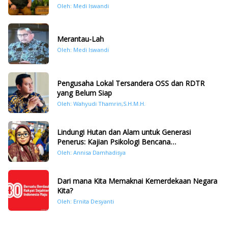
Oleh: Medi Iswandi
Merantau-Lah
Oleh: Medi Iswandi
Pengusaha Lokal Tersandera OSS dan RDTR
yang Belum Siap
Oleh: Wahyudi Thamrin,S.H.M.H.
Lindungi Hutan dan Alam untuk Generasi
Penerus: Kajian Psikologi Bencana
Hidrometeorologi di Sumatera Pasca Tragedi
Oleh: Annisa Damhadisya
November 2025
Dari mana Kita Memaknai Kemerdekaan Negara
Kita?
Oleh: Ernita Desyanti