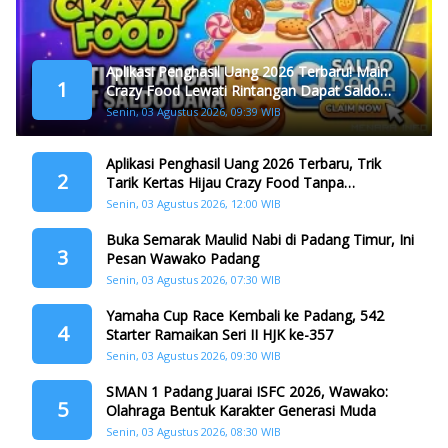
Aplikasi Penghasil Uang 2026 Terbaru! Main
1
Crazy Food Lewati Rintangan Dapat Saldo
Dana
Senin, 03 Agustus 2026, 09:39 WIB
Aplikasi Penghasil Uang 2026 Terbaru, Trik
2
Tarik Kertas Hijau Crazy Food Tanpa
Penggandaan
Senin, 03 Agustus 2026, 12:00 WIB
Buka Semarak Maulid Nabi di Padang Timur, Ini
3
Pesan Wawako Padang
Senin, 03 Agustus 2026, 07:30 WIB
Yamaha Cup Race Kembali ke Padang, 542
4
Starter Ramaikan Seri II HJK ke-357
Senin, 03 Agustus 2026, 09:30 WIB
SMAN 1 Padang Juarai ISFC 2026, Wawako:
5
Olahraga Bentuk Karakter Generasi Muda
Senin, 03 Agustus 2026, 08:30 WIB