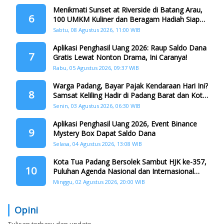
Menikmati Sunset at Riverside di Batang Arau,
6
100 UMKM Kuliner dan Beragam Hadiah Siap
Memanjakan Warga di Momen HJK Padang
Sabtu, 08 Agustus 2026, 11:00 WIB
Aplikasi Penghasil Uang 2026: Raup Saldo Dana
7
Gratis Lewat Nonton Drama, Ini Caranya!
Rabu, 05 Agustus 2026, 09:37 WIB
Warga Padang, Bayar Pajak Kendaraan Hari Ini?
8
Samsat Keliling Hadir di Padang Barat dan Koto
Tangah
Senin, 03 Agustus 2026, 06:30 WIB
Aplikasi Penghasil Uang 2026, Event Binance
9
Mystery Box Dapat Saldo Dana
Selasa, 04 Agustus 2026, 13:08 WIB
Kota Tua Padang Bersolek Sambut HJK ke-357,
10
Puluhan Agenda Nasional dan Internasional
Siap Digelar
Minggu, 02 Agustus 2026, 20:00 WIB
Opini
Tulisan terbaru dan update