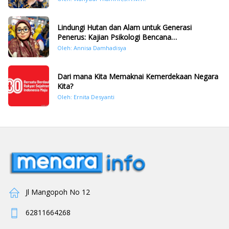
Lindungi Hutan dan Alam untuk Generasi
Penerus: Kajian Psikologi Bencana
Hidrometeorologi di Sumatera Pasca Tragedi
Oleh: Annisa Damhadisya
November 2025
Dari mana Kita Memaknai Kemerdekaan Negara
Kita?
Oleh: Ernita Desyanti
Jl Mangopoh No 12
62811664268