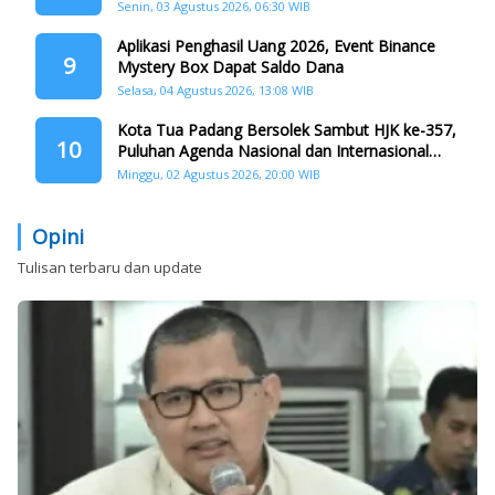
Tangah
Senin, 03 Agustus 2026, 06:30 WIB
Aplikasi Penghasil Uang 2026, Event Binance
9
Mystery Box Dapat Saldo Dana
Selasa, 04 Agustus 2026, 13:08 WIB
Kota Tua Padang Bersolek Sambut HJK ke-357,
10
Puluhan Agenda Nasional dan Internasional
Siap Digelar
Minggu, 02 Agustus 2026, 20:00 WIB
Opini
Tulisan terbaru dan update