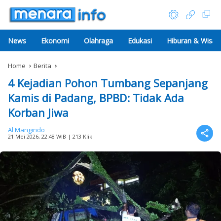
News
Ekonomi
Olahraga
Edukasi
Hiburan & Wisat
Home
Berita
4 Kejadian Pohon Tumbang Sepanjang
Kamis di Padang, BPBD: Tidak Ada
Korban Jiwa
Al Mangindo
21 Mei 2026, 22:48 WIB
| 213 Klik