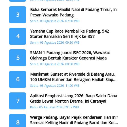
Buka Semarak Maulid Nabi di Padang Timur, Ini
3
Pesan Wawako Padang
Senin, 03 Agustus 2026, 07:30 WIB
Yamaha Cup Race Kembali ke Padang, 542
4
Starter Ramaikan Seri II HJK ke-357
Senin, 03 Agustus 2026, 09:30 WIB
SMAN 1 Padang Juarai ISFC 2026, Wawako:
5
Olahraga Bentuk Karakter Generasi Muda
Senin, 03 Agustus 2026, 08:30 WIB
Menikmati Sunset at Riverside di Batang Arau,
6
100 UMKM Kuliner dan Beragam Hadiah Siap
Memanjakan Warga di Momen HJK Padang
Sabtu, 08 Agustus 2026, 11:00 WIB
Aplikasi Penghasil Uang 2026: Raup Saldo Dana
7
Gratis Lewat Nonton Drama, Ini Caranya!
Rabu, 05 Agustus 2026, 09:37 WIB
Warga Padang, Bayar Pajak Kendaraan Hari Ini?
8
Samsat Keliling Hadir di Padang Barat dan Koto