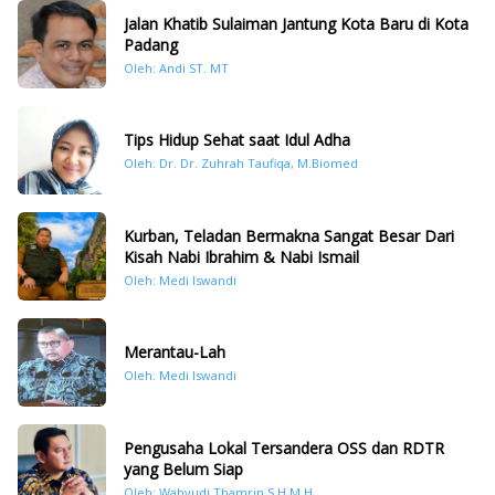
Jalan Khatib Sulaiman Jantung Kota Baru di Kota
Padang
Oleh: Andi ST. MT
Tips Hidup Sehat saat Idul Adha
Oleh: Dr. Dr. Zuhrah Taufiqa, M.Biomed
Kurban, Teladan Bermakna Sangat Besar Dari
Kisah Nabi Ibrahim & Nabi Ismail
Oleh: Medi Iswandi
Merantau-Lah
Oleh: Medi Iswandi
Pengusaha Lokal Tersandera OSS dan RDTR
yang Belum Siap
Oleh: Wahyudi Thamrin,S.H.M.H.