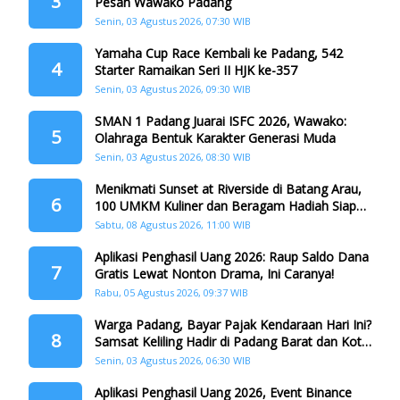
3
Pesan Wawako Padang
Senin, 03 Agustus 2026, 07:30 WIB
Yamaha Cup Race Kembali ke Padang, 542
4
Starter Ramaikan Seri II HJK ke-357
Senin, 03 Agustus 2026, 09:30 WIB
SMAN 1 Padang Juarai ISFC 2026, Wawako:
5
Olahraga Bentuk Karakter Generasi Muda
Senin, 03 Agustus 2026, 08:30 WIB
Menikmati Sunset at Riverside di Batang Arau,
6
100 UMKM Kuliner dan Beragam Hadiah Siap
Memanjakan Warga di Momen HJK Padang
Sabtu, 08 Agustus 2026, 11:00 WIB
Aplikasi Penghasil Uang 2026: Raup Saldo Dana
7
Gratis Lewat Nonton Drama, Ini Caranya!
Rabu, 05 Agustus 2026, 09:37 WIB
Warga Padang, Bayar Pajak Kendaraan Hari Ini?
8
Samsat Keliling Hadir di Padang Barat dan Koto
Tangah
Senin, 03 Agustus 2026, 06:30 WIB
Aplikasi Penghasil Uang 2026, Event Binance