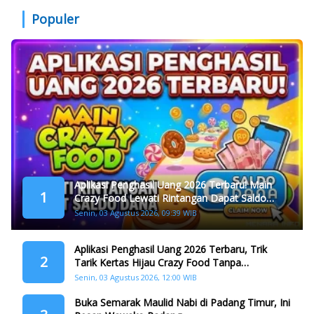
Populer
Aplikasi Penghasil Uang 2026 Terbaru! Main
1
Crazy Food Lewati Rintangan Dapat Saldo
Dana
Senin, 03 Agustus 2026, 09:39 WIB
Aplikasi Penghasil Uang 2026 Terbaru, Trik
2
Tarik Kertas Hijau Crazy Food Tanpa
Penggandaan
Senin, 03 Agustus 2026, 12:00 WIB
Buka Semarak Maulid Nabi di Padang Timur, Ini