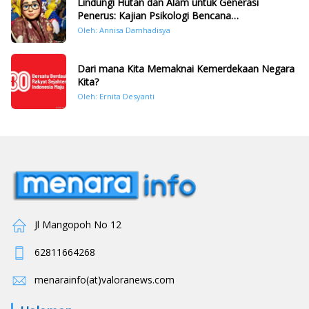
Lindungi Hutan dan Alam untuk Generasi
Penerus: Kajian Psikologi Bencana
Hidrometeorologi di Sumatera Pasca Tragedi
Oleh: Annisa Damhadisya
November 2025
Dari mana Kita Memaknai Kemerdekaan Negara
Kita?
Oleh: Ernita Desyanti
Jl Mangopoh No 12
62811664268
menarainfo(at)valoranews.com