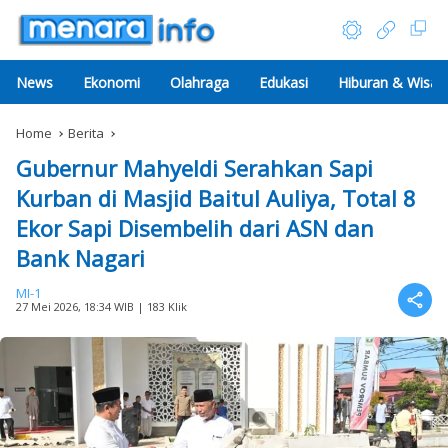
News
Ekonomi
Olahraga
Edukasi
Hiburan & Wisat
Home
Berita
Gubernur Mahyeldi Serahkan Sapi
Kurban di Masjid Baitul Auliya, Total 8
Ekor Sapi Disembelih dari ASN dan
Bank Nagari
MI-1
27 Mei 2026, 18:34 WIB
| 183 Klik