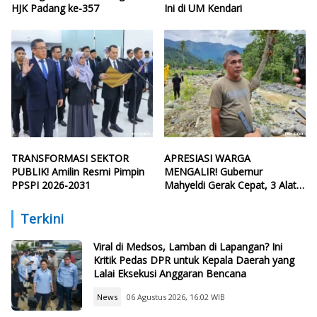
HJK Padang ke-357
Ini di UM Kendari
TRANSFORMASI SEKTOR
APRESIASI WARGA
PUBLIK! Amilin Resmi Pimpin
MENGALIR! Gubernur
PPSPI 2026-2031
Mahyeldi Gerak Cepat, 3 Alat
Berat Perbaiki Tanggul Batang
Guo
Terkini
Viral di Medsos, Lamban di Lapangan? Ini
Kritik Pedas DPR untuk Kepala Daerah yang
Lalai Eksekusi Anggaran Bencana
News
06 Agustus 2026, 16:02 WIB