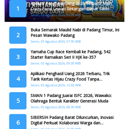
Aplikasi Penghasil Uang 2026 Terbaru! Main
1
Crazy Food Lewati Rintangan Dapat Saldo
Dana
Senin, 03 Agustus 2026, 09:39 WIB
Buka Semarak Maulid Nabi di Padang Timur, Ini
2
Pesan Wawako Padang
Senin, 03 Agustus 2026, 07:30 WIB
Yamaha Cup Race Kembali ke Padang, 542
3
Starter Ramaikan Seri II HJK ke-357
Senin, 03 Agustus 2026, 09:30 WIB
Aplikasi Penghasil Uang 2026 Terbaru, Trik
4
Tarik Kertas Hijau Crazy Food Tanpa
Penggandaan
Senin, 03 Agustus 2026, 12:00 WIB
SMAN 1 Padang Juarai ISFC 2026, Wawako:
5
Olahraga Bentuk Karakter Generasi Muda
Senin, 03 Agustus 2026, 08:30 WIB
SIBERSIH Padang Barat Diluncurkan, Inovasi
6
Digital Perkuat Kolaborasi Warga dan
Pemerintah Atasi Persampahan
Sabtu, 01 Agustus 2026, 16:00 WIB