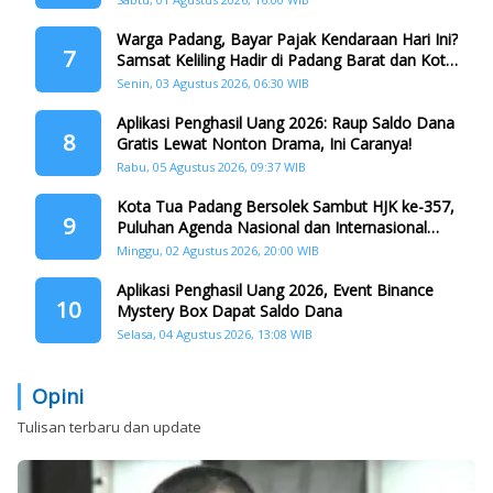
Warga Padang, Bayar Pajak Kendaraan Hari Ini?
7
Samsat Keliling Hadir di Padang Barat dan Koto
Tangah
Senin, 03 Agustus 2026, 06:30 WIB
Aplikasi Penghasil Uang 2026: Raup Saldo Dana
8
Gratis Lewat Nonton Drama, Ini Caranya!
Rabu, 05 Agustus 2026, 09:37 WIB
Kota Tua Padang Bersolek Sambut HJK ke-357,
9
Puluhan Agenda Nasional dan Internasional
Siap Digelar
Minggu, 02 Agustus 2026, 20:00 WIB
Aplikasi Penghasil Uang 2026, Event Binance
10
Mystery Box Dapat Saldo Dana
Selasa, 04 Agustus 2026, 13:08 WIB
Opini
Tulisan terbaru dan update