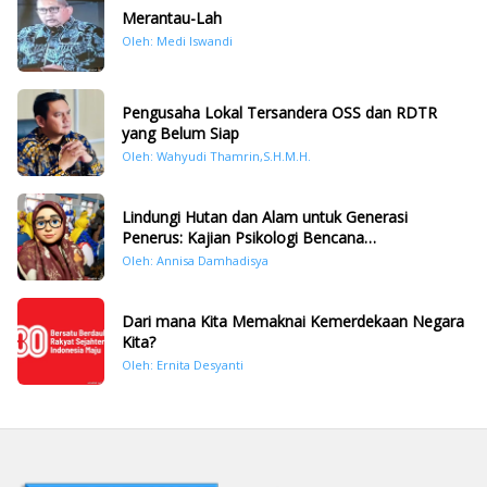
Merantau-Lah
Oleh: Medi Iswandi
Pengusaha Lokal Tersandera OSS dan RDTR
yang Belum Siap
Oleh: Wahyudi Thamrin,S.H.M.H.
Lindungi Hutan dan Alam untuk Generasi
Penerus: Kajian Psikologi Bencana
Hidrometeorologi di Sumatera Pasca Tragedi
Oleh: Annisa Damhadisya
November 2025
Dari mana Kita Memaknai Kemerdekaan Negara
Kita?
Oleh: Ernita Desyanti