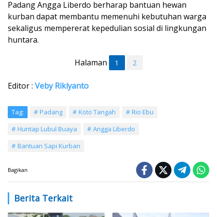
Padang Angga Liberdo berharap bantuan hewan
kurban dapat membantu memenuhi kebutuhan warga
sekaligus mempererat kepedulian sosial di lingkungan
huntara.
Halaman
1
2
Editor :
Veby Rikiyanto
Tag:
Padang
Koto Tangah
Rio Ebu
Huntap Lubul Buaya
Angga Liberdo
Bantuan Sapi Kurban
Bagikan
Berita Terkait