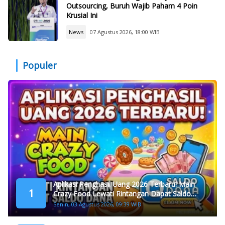
Outsourcing, Buruh Wajib Paham 4 Poin
Krusial Ini
News
07 Agustus 2026, 18:00 WIB
Populer
Aplikasi Penghasil Uang 2026 Terbaru! Main
1
Crazy Food Lewati Rintangan Dapat Saldo
Dana
Senin, 03 Agustus 2026, 09:39 WIB