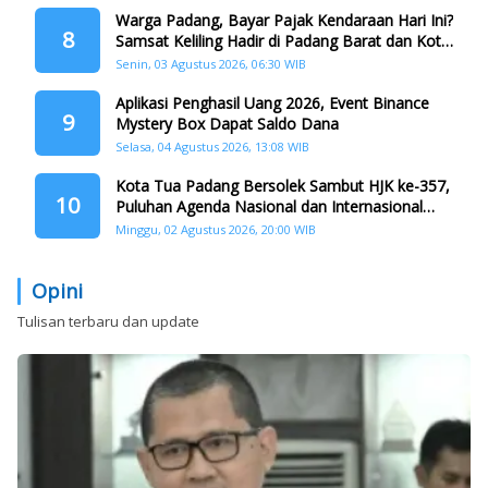
Warga Padang, Bayar Pajak Kendaraan Hari Ini?
8
Samsat Keliling Hadir di Padang Barat dan Koto
Tangah
Senin, 03 Agustus 2026, 06:30 WIB
Aplikasi Penghasil Uang 2026, Event Binance
9
Mystery Box Dapat Saldo Dana
Selasa, 04 Agustus 2026, 13:08 WIB
Kota Tua Padang Bersolek Sambut HJK ke-357,
10
Puluhan Agenda Nasional dan Internasional
Siap Digelar
Minggu, 02 Agustus 2026, 20:00 WIB
Opini
Tulisan terbaru dan update