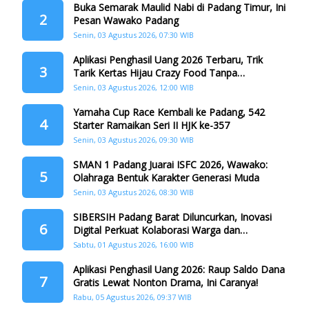
Buka Semarak Maulid Nabi di Padang Timur, Ini
2
Pesan Wawako Padang
Senin, 03 Agustus 2026, 07:30 WIB
Aplikasi Penghasil Uang 2026 Terbaru, Trik
3
Tarik Kertas Hijau Crazy Food Tanpa
Penggandaan
Senin, 03 Agustus 2026, 12:00 WIB
Yamaha Cup Race Kembali ke Padang, 542
4
Starter Ramaikan Seri II HJK ke-357
Senin, 03 Agustus 2026, 09:30 WIB
SMAN 1 Padang Juarai ISFC 2026, Wawako:
5
Olahraga Bentuk Karakter Generasi Muda
Senin, 03 Agustus 2026, 08:30 WIB
SIBERSIH Padang Barat Diluncurkan, Inovasi
6
Digital Perkuat Kolaborasi Warga dan
Pemerintah Atasi Persampahan
Sabtu, 01 Agustus 2026, 16:00 WIB
Aplikasi Penghasil Uang 2026: Raup Saldo Dana
7
Gratis Lewat Nonton Drama, Ini Caranya!
Rabu, 05 Agustus 2026, 09:37 WIB