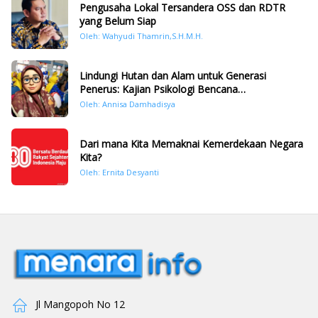
Pengusaha Lokal Tersandera OSS dan RDTR
yang Belum Siap
Oleh: Wahyudi Thamrin,S.H.M.H.
Lindungi Hutan dan Alam untuk Generasi
Penerus: Kajian Psikologi Bencana
Hidrometeorologi di Sumatera Pasca Tragedi
Oleh: Annisa Damhadisya
November 2025
Dari mana Kita Memaknai Kemerdekaan Negara
Kita?
Oleh: Ernita Desyanti
Jl Mangopoh No 12