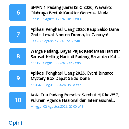
SMAN 1 Padang Juarai ISFC 2026, Wawako:
6
Olahraga Bentuk Karakter Generasi Muda
Senin, 03 Agustus 2026, 08:30 WIB
Aplikasi Penghasil Uang 2026: Raup Saldo Dana
7
Gratis Lewat Nonton Drama, Ini Caranya!
Rabu, 05 Agustus 2026, 09:37 WIB
Warga Padang, Bayar Pajak Kendaraan Hari Ini?
8
Samsat Keliling Hadir di Padang Barat dan Koto
Tangah
Senin, 03 Agustus 2026, 06:30 WIB
Aplikasi Penghasil Uang 2026, Event Binance
9
Mystery Box Dapat Saldo Dana
Selasa, 04 Agustus 2026, 13:08 WIB
Kota Tua Padang Bersolek Sambut HJK ke-357,
10
Puluhan Agenda Nasional dan Internasional
Siap Digelar
Minggu, 02 Agustus 2026, 20:00 WIB
Opini