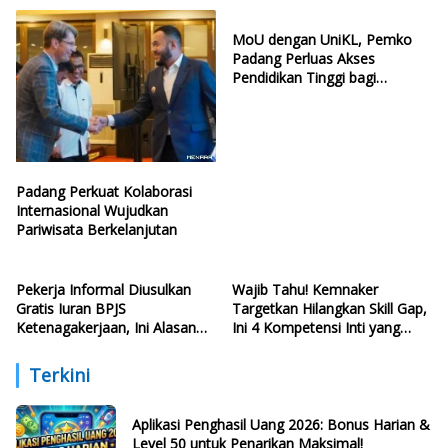
MoU dengan UniKL, Pemko
Padang Perluas Akses
Pendidikan Tinggi bagi
Generasi Muda
Padang Perkuat Kolaborasi
Internasional Wujudkan
Pariwisata Berkelanjutan
Pekerja Informal Diusulkan
Wajib Tahu! Kemnaker
Gratis Iuran BPJS
Targetkan Hilangkan Skill Gap,
Ketenagakerjaan, Ini Alasan
Ini 4 Kompetensi Inti yang
Politisi PDIP
Harus Dikuasai Lulusan Baru
Terkini
Aplikasi Penghasil Uang 2026: Bonus Harian &
Level 50 untuk Penarikan Maksimal!