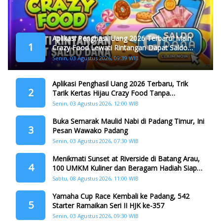
Aplikasi Penghasil Uang 2026 Terbaru! Main
1
Crazy Food Lewati Rintangan Dapat Saldo
Dana
Senin, 03 Agustus 2026, 09:39 WIB
Aplikasi Penghasil Uang 2026 Terbaru, Trik
2
Tarik Kertas Hijau Crazy Food Tanpa
Penggandaan
Senin, 03 Agustus 2026, 12:00 WIB
Buka Semarak Maulid Nabi di Padang Timur, Ini
3
Pesan Wawako Padang
Senin, 03 Agustus 2026, 07:30 WIB
Menikmati Sunset at Riverside di Batang Arau,
4
100 UMKM Kuliner dan Beragam Hadiah Siap
Memanjakan Warga di Momen HJK Padang
Sabtu, 08 Agustus 2026, 11:00 WIB
Yamaha Cup Race Kembali ke Padang, 542
5
Starter Ramaikan Seri II HJK ke-357
Senin, 03 Agustus 2026, 09:30 WIB