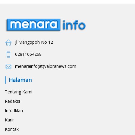
Jl Mangopoh No 12
62811664268
menarainfo(at)valoranews.com
Halaman
Tentang Kami
Redaksi
Info Iklan
Karir
Kontak