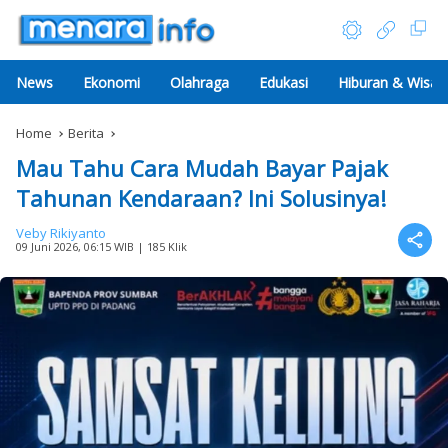
News
Ekonomi
Olahraga
Edukasi
Hiburan & Wisat
Home
Berita
Mau Tahu Cara Mudah Bayar Pajak
Tahunan Kendaraan? Ini Solusinya!
Veby Rikiyanto
09 Juni 2026, 06:15 WIB
| 185 Klik