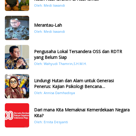
Oleh: Medi Iswandi
Merantau-Lah
Oleh: Medi Iswandi
Pengusaha Lokal Tersandera OSS dan RDTR
yang Belum Siap
Oleh: Wahyudi Thamrin,S.H.M.H.
Lindungi Hutan dan Alam untuk Generasi
Penerus: Kajian Psikologi Bencana
Hidrometeorologi di Sumatera Pasca Tragedi
Oleh: Annisa Damhadisya
November 2025
Dari mana Kita Memaknai Kemerdekaan Negara
Kita?
Oleh: Ernita Desyanti