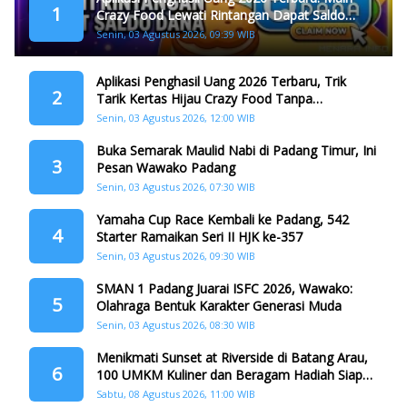
1
Crazy Food Lewati Rintangan Dapat Saldo
Dana
Senin, 03 Agustus 2026, 09:39 WIB
Aplikasi Penghasil Uang 2026 Terbaru, Trik
2
Tarik Kertas Hijau Crazy Food Tanpa
Penggandaan
Senin, 03 Agustus 2026, 12:00 WIB
Buka Semarak Maulid Nabi di Padang Timur, Ini
3
Pesan Wawako Padang
Senin, 03 Agustus 2026, 07:30 WIB
Yamaha Cup Race Kembali ke Padang, 542
4
Starter Ramaikan Seri II HJK ke-357
Senin, 03 Agustus 2026, 09:30 WIB
SMAN 1 Padang Juarai ISFC 2026, Wawako:
5
Olahraga Bentuk Karakter Generasi Muda
Senin, 03 Agustus 2026, 08:30 WIB
Menikmati Sunset at Riverside di Batang Arau,
6
100 UMKM Kuliner dan Beragam Hadiah Siap
Memanjakan Warga di Momen HJK Padang
Sabtu, 08 Agustus 2026, 11:00 WIB