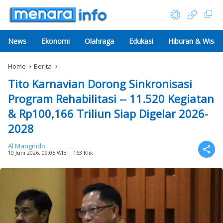
News
Ekonomi
Olahraga
Edukasi
Hiburan & Wisat
Home
Berita
Tito Karnavian Dorong Sinkronisasi
Program Rehabilitasi -- 11.520 Kegiatan
& Rp100,166 Triliun Siap Digelar 2026-
2028
Al Mangindo
10 Juni 2026, 09:05 WIB
| 163 Klik