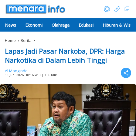
News
Ekonomi
Olahraga
Edukasi
Hiburan & Wisat
Home
Berita
Lapas Jadi Pasar Narkoba, DPR: Harga
Narkotika di Dalam Lebih Tinggi
Al Mangindo
18 Juni 2026, 18:16 WIB
| 156 Klik