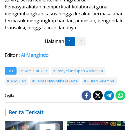
Pemasyarakatan memperkuat kolaborasi guna
mengembangkan kasus hingga ke akar permasalahan,
termasuk mengungkap bandar, pemesan, pengendali
transaksi, hingga aliran dananya.
Halaman
1
2
Editor :
Al Mangindo
Tag:
Komisi III DPR
Penyelundupan Narkotika
Abdullah
Lapas Narkotika Jakarta
Rutan Salemba
Bagikan
Berita Terkait