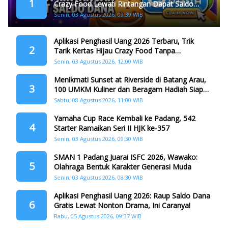
1
Crazy Food Lewati Rintangan Dapat Saldo
Dana
Senin, 03 Agustus 2026, 09:39 WIB
Aplikasi Penghasil Uang 2026 Terbaru, Trik
2
Tarik Kertas Hijau Crazy Food Tanpa
Penggandaan
Senin, 03 Agustus 2026, 12:00 WIB
Menikmati Sunset at Riverside di Batang Arau,
3
100 UMKM Kuliner dan Beragam Hadiah Siap
Memanjakan Warga di Momen HJK Padang
Sabtu, 08 Agustus 2026, 11:00 WIB
Yamaha Cup Race Kembali ke Padang, 542
4
Starter Ramaikan Seri II HJK ke-357
Senin, 03 Agustus 2026, 09:30 WIB
SMAN 1 Padang Juarai ISFC 2026, Wawako:
5
Olahraga Bentuk Karakter Generasi Muda
Senin, 03 Agustus 2026, 08:30 WIB
Aplikasi Penghasil Uang 2026: Raup Saldo Dana
6
Gratis Lewat Nonton Drama, Ini Caranya!
Rabu, 05 Agustus 2026, 09:37 WIB