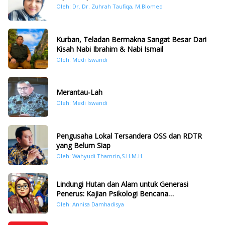
Oleh: Dr. Dr. Zuhrah Taufiqa, M.Biomed
Kurban, Teladan Bermakna Sangat Besar Dari
Kisah Nabi Ibrahim & Nabi Ismail
Oleh: Medi Iswandi
Merantau-Lah
Oleh: Medi Iswandi
Pengusaha Lokal Tersandera OSS dan RDTR
yang Belum Siap
Oleh: Wahyudi Thamrin,S.H.M.H.
Lindungi Hutan dan Alam untuk Generasi
Penerus: Kajian Psikologi Bencana
Hidrometeorologi di Sumatera Pasca Tragedi
Oleh: Annisa Damhadisya
November 2025