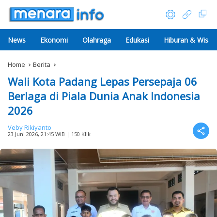
News
Ekonomi
Olahraga
Edukasi
Hiburan & Wisat
Home
Berita
Wali Kota Padang Lepas Persepaja 06
Berlaga di Piala Dunia Anak Indonesia
2026
Veby Rikiyanto
23 Juni 2026, 21:45 WIB
| 150 Klik