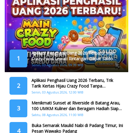
Aplikasi Penghasil Uang 2026 Terbaru! Main
1
Crazy Food Lewati Rintangan Dapat Saldo
Dana
Senin, 03 Agustus 2026, 09:39 WIB
Aplikasi Penghasil Uang 2026 Terbaru, Trik
2
Tarik Kertas Hijau Crazy Food Tanpa
Penggandaan
Senin, 03 Agustus 2026, 12:00 WIB
Menikmati Sunset at Riverside di Batang Arau,
3
100 UMKM Kuliner dan Beragam Hadiah Siap
Memanjakan Warga di Momen HJK Padang
Sabtu, 08 Agustus 2026, 11:00 WIB
Buka Semarak Maulid Nabi di Padang Timur, Ini
4
Pesan Wawako Padang