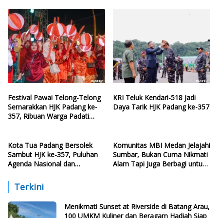
Siap Memanjakan Warga di
Momen HJK Padang
Festival Pawai Telong-Telong
KRI Teluk Kendari-518 Jadi
Semarakkan HJK Padang ke-
Daya Tarik HJK Padang ke-357
357, Ribuan Warga Padati
Pantai Cimpago
Kota Tua Padang Bersolek
Komunitas MBI Medan Jelajahi
Sambut HJK ke-357, Puluhan
Sumbar, Bukan Cuma Nikmati
Agenda Nasional dan
Alam Tapi Juga Berbagi untuk
Internasional Siap Digelar
Santri
Terkini
Menikmati Sunset at Riverside di Batang Arau,
100 UMKM Kuliner dan Beragam Hadiah Siap