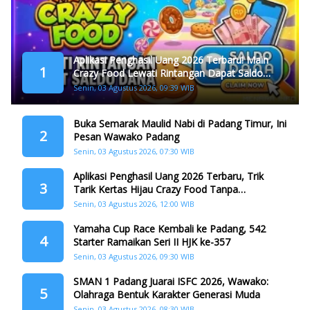
Aplikasi Penghasil Uang 2026 Terbaru! Main
1
Crazy Food Lewati Rintangan Dapat Saldo
Dana
Senin, 03 Agustus 2026, 09:39 WIB
Buka Semarak Maulid Nabi di Padang Timur, Ini
2
Pesan Wawako Padang
Senin, 03 Agustus 2026, 07:30 WIB
Aplikasi Penghasil Uang 2026 Terbaru, Trik
3
Tarik Kertas Hijau Crazy Food Tanpa
Penggandaan
Senin, 03 Agustus 2026, 12:00 WIB
Yamaha Cup Race Kembali ke Padang, 542
4
Starter Ramaikan Seri II HJK ke-357
Senin, 03 Agustus 2026, 09:30 WIB
SMAN 1 Padang Juarai ISFC 2026, Wawako:
5
Olahraga Bentuk Karakter Generasi Muda
Senin, 03 Agustus 2026, 08:30 WIB