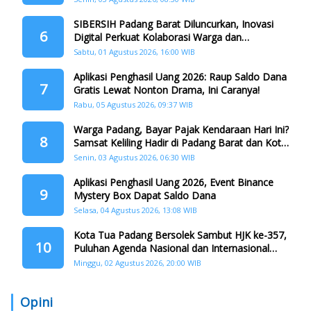
SIBERSIH Padang Barat Diluncurkan, Inovasi
6
Digital Perkuat Kolaborasi Warga dan
Pemerintah Atasi Persampahan
Sabtu, 01 Agustus 2026, 16:00 WIB
Aplikasi Penghasil Uang 2026: Raup Saldo Dana
7
Gratis Lewat Nonton Drama, Ini Caranya!
Rabu, 05 Agustus 2026, 09:37 WIB
Warga Padang, Bayar Pajak Kendaraan Hari Ini?
8
Samsat Keliling Hadir di Padang Barat dan Koto
Tangah
Senin, 03 Agustus 2026, 06:30 WIB
Aplikasi Penghasil Uang 2026, Event Binance
9
Mystery Box Dapat Saldo Dana
Selasa, 04 Agustus 2026, 13:08 WIB
Kota Tua Padang Bersolek Sambut HJK ke-357,
10
Puluhan Agenda Nasional dan Internasional
Siap Digelar
Minggu, 02 Agustus 2026, 20:00 WIB
Opini