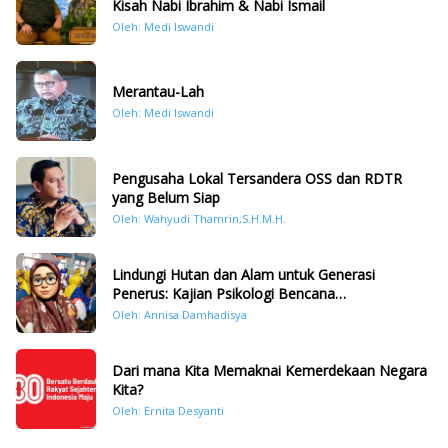
Kisah Nabi Ibrahim & Nabi Ismail
Oleh: Medi Iswandi
Merantau-Lah
Oleh: Medi Iswandi
Pengusaha Lokal Tersandera OSS dan RDTR
yang Belum Siap
Oleh: Wahyudi Thamrin,S.H.M.H.
Lindungi Hutan dan Alam untuk Generasi
Penerus: Kajian Psikologi Bencana
Hidrometeorologi di Sumatera Pasca Tragedi
Oleh: Annisa Damhadisya
November 2025
Dari mana Kita Memaknai Kemerdekaan Negara
Kita?
Oleh: Ernita Desyanti