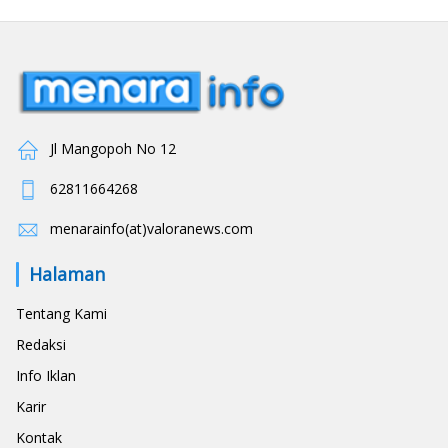
Jl Mangopoh No 12
62811664268
menarainfo(at)valoranews.com
Halaman
Tentang Kami
Redaksi
Info Iklan
Karir
Kontak