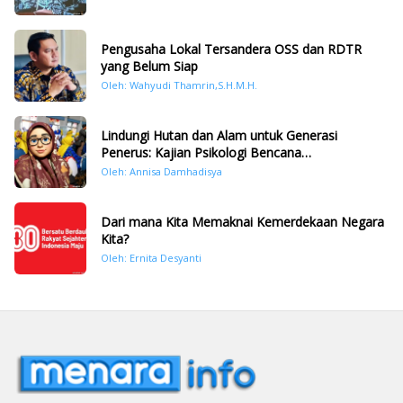
Pengusaha Lokal Tersandera OSS dan RDTR
yang Belum Siap
Oleh: Wahyudi Thamrin,S.H.M.H.
Lindungi Hutan dan Alam untuk Generasi
Penerus: Kajian Psikologi Bencana
Hidrometeorologi di Sumatera Pasca Tragedi
Oleh: Annisa Damhadisya
November 2025
Dari mana Kita Memaknai Kemerdekaan Negara
Kita?
Oleh: Ernita Desyanti