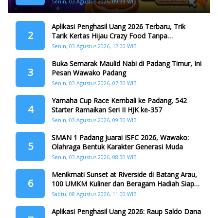
Dana
Senin, 03 Agustus 2026, 09:39 WIB
Aplikasi Penghasil Uang 2026 Terbaru, Trik
2
Tarik Kertas Hijau Crazy Food Tanpa
Penggandaan
Senin, 03 Agustus 2026, 12:00 WIB
Buka Semarak Maulid Nabi di Padang Timur, Ini
3
Pesan Wawako Padang
Senin, 03 Agustus 2026, 07:30 WIB
Yamaha Cup Race Kembali ke Padang, 542
4
Starter Ramaikan Seri II HJK ke-357
Senin, 03 Agustus 2026, 09:30 WIB
SMAN 1 Padang Juarai ISFC 2026, Wawako:
5
Olahraga Bentuk Karakter Generasi Muda
Senin, 03 Agustus 2026, 08:30 WIB
Menikmati Sunset at Riverside di Batang Arau,
6
100 UMKM Kuliner dan Beragam Hadiah Siap
Memanjakan Warga di Momen HJK Padang
Sabtu, 08 Agustus 2026, 11:00 WIB
Aplikasi Penghasil Uang 2026: Raup Saldo Dana