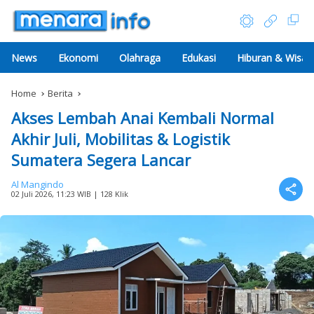
News
Ekonomi
Olahraga
Edukasi
Hiburan & Wisat
Home
Berita
Akses Lembah Anai Kembali Normal
Akhir Juli, Mobilitas & Logistik
Sumatera Segera Lancar
Al Mangindo
02 Juli 2026, 11:23 WIB
| 128 Klik