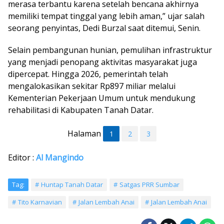
merasa terbantu karena setelah bencana akhirnya
memiliki tempat tinggal yang lebih aman,” ujar salah
seorang penyintas, Dedi Burzal saat ditemui, Senin.
Selain pembangunan hunian, pemulihan infrastruktur
yang menjadi penopang aktivitas masyarakat juga
dipercepat. Hingga 2026, pemerintah telah
mengalokasikan sekitar Rp897 miliar melalui
Kementerian Pekerjaan Umum untuk mendukung
rehabilitasi di Kabupaten Tanah Datar.
Halaman
1
2
3
Editor :
Al Mangindo
Tag:
Huntap Tanah Datar
Satgas PRR Sumbar
Tito Karnavian
Jalan Lembah Anai
Jalan Lembah Anai