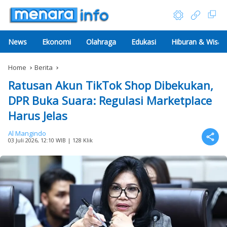
News
Ekonomi
Olahraga
Edukasi
Hiburan & Wisat
Home
Berita
Ratusan Akun TikTok Shop Dibekukan,
DPR Buka Suara: Regulasi Marketplace
Harus Jelas
Al Mangindo
03 Juli 2026, 12:10 WIB
| 128 Klik