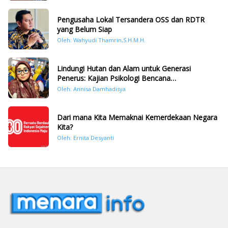
Pengusaha Lokal Tersandera OSS dan RDTR
yang Belum Siap
Oleh: Wahyudi Thamrin,S.H.M.H.
Lindungi Hutan dan Alam untuk Generasi
Penerus: Kajian Psikologi Bencana
Hidrometeorologi di Sumatera Pasca Tragedi
Oleh: Annisa Damhadisya
November 2025
Dari mana Kita Memaknai Kemerdekaan Negara
Kita?
Oleh: Ernita Desyanti