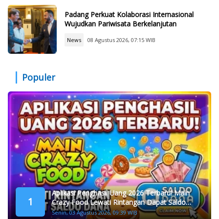
Padang Perkuat Kolaborasi Internasional
Wujudkan Pariwisata Berkelanjutan
News
08 Agustus 2026, 07:15 WIB
Populer
Aplikasi Penghasil Uang 2026 Terbaru! Main
1
Crazy Food Lewati Rintangan Dapat Saldo
Dana
Senin, 03 Agustus 2026, 09:39 WIB