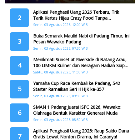
Aplikasi Penghasil Uang 2026 Terbaru, Trik
2
Tarik Kertas Hijau Crazy Food Tanpa
Penggandaan
Senin, 03 Agustus 2026, 12:00 WIB
Buka Semarak Maulid Nabi di Padang Timur, Ini
3
Pesan Wawako Padang
Senin, 03 Agustus 2026, 07:30 WIB
Menikmati Sunset at Riverside di Batang Arau,
4
100 UMKM Kuliner dan Beragam Hadiah Siap
Memanjakan Warga di Momen HJK Padang
Sabtu, 08 Agustus 2026, 11:00 WIB
Yamaha Cup Race Kembali ke Padang, 542
5
Starter Ramaikan Seri II HJK ke-357
Senin, 03 Agustus 2026, 09:30 WIB
SMAN 1 Padang Juarai ISFC 2026, Wawako:
6
Olahraga Bentuk Karakter Generasi Muda
Senin, 03 Agustus 2026, 08:30 WIB
Aplikasi Penghasil Uang 2026: Raup Saldo Dana
7
Gratis Lewat Nonton Drama, Ini Caranya!