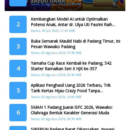
Dana
Senin, 03 Agustus 2026, 09:39 WIB
Kembangkan Model AI untuk Optimalkan
2
Potensi Anak, Antar dr. Ulya Uti Fasrini Raih
Gelar Doktor
Kamis, 30 Juli 2026, 21:00 WIB
Buka Semarak Maulid Nabi di Padang Timur, Ini
3
Pesan Wawako Padang
Senin, 03 Agustus 2026, 07:30 WIB
Yamaha Cup Race Kembali ke Padang, 542
4
Starter Ramaikan Seri II HJK ke-357
Senin, 03 Agustus 2026, 09:30 WIB
Aplikasi Penghasil Uang 2026 Terbaru, Trik
5
Tarik Kertas Hijau Crazy Food Tanpa
Penggandaan
Senin, 03 Agustus 2026, 12:00 WIB
SMAN 1 Padang Juarai ISFC 2026, Wawako:
6
Olahraga Bentuk Karakter Generasi Muda
Senin, 03 Agustus 2026, 08:30 WIB
SIBERSIH Padang Barat Diluncurkan, Inovasi