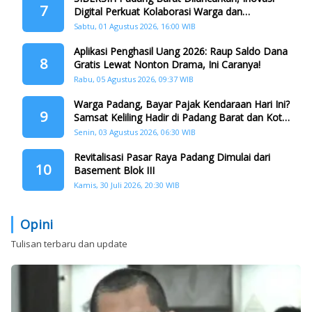
7
Digital Perkuat Kolaborasi Warga dan
Pemerintah Atasi Persampahan
Sabtu, 01 Agustus 2026, 16:00 WIB
Aplikasi Penghasil Uang 2026: Raup Saldo Dana
8
Gratis Lewat Nonton Drama, Ini Caranya!
Rabu, 05 Agustus 2026, 09:37 WIB
Warga Padang, Bayar Pajak Kendaraan Hari Ini?
9
Samsat Keliling Hadir di Padang Barat dan Koto
Tangah
Senin, 03 Agustus 2026, 06:30 WIB
Revitalisasi Pasar Raya Padang Dimulai dari
10
Basement Blok III
Kamis, 30 Juli 2026, 20:30 WIB
Opini
Tulisan terbaru dan update