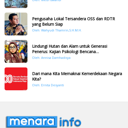
Pengusaha Lokal Tersandera OSS dan RDTR
yang Belum Siap
Oleh: Wahyudi Thamrin,S.H.M.H.
Lindungi Hutan dan Alam untuk Generasi
Penerus: Kajian Psikologi Bencana
Hidrometeorologi di Sumatera Pasca Tragedi
Oleh: Annisa Damhadisya
November 2025
Dari mana Kita Memaknai Kemerdekaan Negara
Kita?
Oleh: Ernita Desyanti