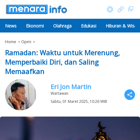
News
Ekonomi
Olahraga
Edukasi
Hiburan & Wisat
Home
Opini
Ramadan: Waktu untuk Merenung,
Memperbaiki Diri, dan Saling
Memaafkan
Eri Jon Martin
Wartawan
Sabtu, 01 Maret 2025, 10:26 WIB