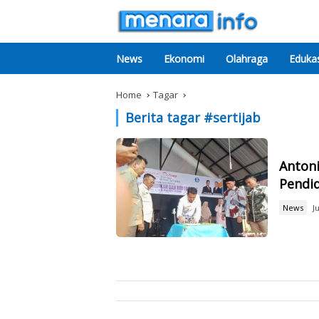
News
Ekonomi
Olahraga
Edukas
Home
Tagar
Berita tagar #
sertijab
Antoni
Pendi
News
J