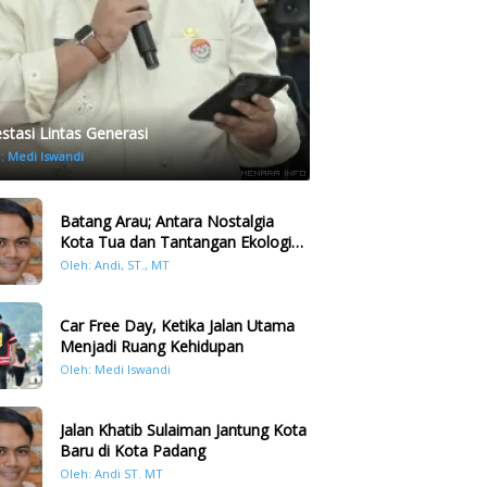
estasi Lintas Generasi
h:
Medi Iswandi
Batang Arau; Antara Nostalgia
Kota Tua dan Tantangan Ekologi
Kawasan
Oleh: Andi, ST., MT
Car Free Day, Ketika Jalan Utama
Menjadi Ruang Kehidupan
Oleh: Medi Iswandi
Jalan Khatib Sulaiman Jantung Kota
Baru di Kota Padang
Oleh: Andi ST. MT