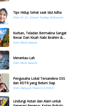
Tips Hidup Sehat saat Idul Adha
Oleh: Dr. Dr. Zuhrah Taufiqa, M.Biomed
Kurban, Teladan Bermakna Sangat
Besar Dari Kisah Nabi Ibrahim &
Nabi Ismail
Oleh: Medi Iswandi
Merantau-Lah
Oleh: Medi Iswandi
Pengusaha Lokal Tersandera OSS
dan RDTR yang Belum Siap
Oleh: Wahyudi Thamrin,S.H.M.H.
Lindungi Hutan dan Alam untuk
Generasi Penerus: Kajian Psikologi