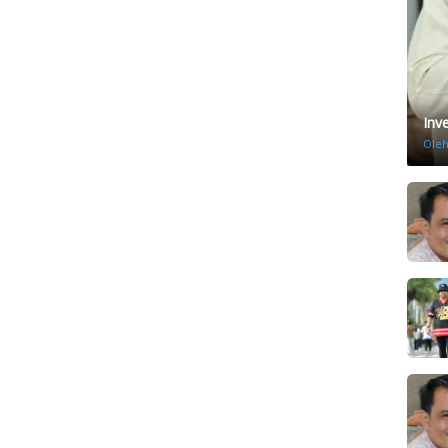
Inv
Ole