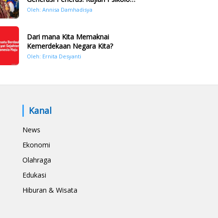
Bencana Hidrometeorologi di
Oleh: Annisa Damhadisya
Sumatera Pasca Tragedi
November 2025
Dari mana Kita Memaknai
Kemerdekaan Negara Kita?
Oleh: Ernita Desyanti
Kanal
News
Ekonomi
Olahraga
Edukasi
Hiburan & Wisata