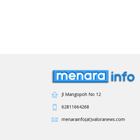
Jl Mangopoh No 12
62811664268
menarainfo(at)valoranews.com