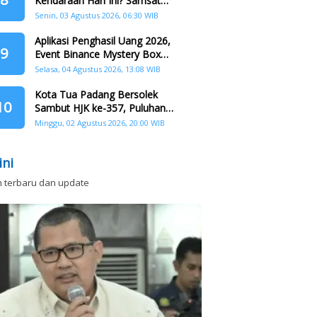
Kendaraan Hari Ini? Samsat
Keliling Hadir di Padang Barat dan
Senin, 03 Agustus 2026, 06:30 WIB
Koto Tangah
Aplikasi Penghasil Uang 2026,
9
Event Binance Mystery Box
Dapat Saldo Dana
Selasa, 04 Agustus 2026, 13:08 WIB
Kota Tua Padang Bersolek
10
Sambut HJK ke-357, Puluhan
Agenda Nasional dan
Minggu, 02 Agustus 2026, 20:00 WIB
Internasional Siap Digelar
ini
n terbaru dan update