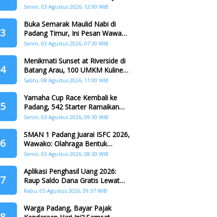
Crazy Food Tanpa Penggandaan
Senin, 03 Agustus 2026, 12:00 WIB
Buka Semarak Maulid Nabi di
3
Padang Timur, Ini Pesan Wawako
Padang
Senin, 03 Agustus 2026, 07:30 WIB
Menikmati Sunset at Riverside di
4
Batang Arau, 100 UMKM Kuliner
dan Beragam Hadiah Siap
Sabtu, 08 Agustus 2026, 11:00 WIB
Memanjakan Warga di Momen
HJK Padang
Yamaha Cup Race Kembali ke
5
Padang, 542 Starter Ramaikan
Seri II HJK ke-357
Senin, 03 Agustus 2026, 09:30 WIB
SMAN 1 Padang Juarai ISFC 2026,
6
Wawako: Olahraga Bentuk
Karakter Generasi Muda
Senin, 03 Agustus 2026, 08:30 WIB
Aplikasi Penghasil Uang 2026:
7
Raup Saldo Dana Gratis Lewat
Nonton Drama, Ini Caranya!
Rabu, 05 Agustus 2026, 09:37 WIB
Warga Padang, Bayar Pajak
8