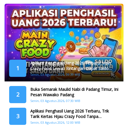
Aplikasi Penghasil Uang 2026 Terbaru! Main
1
Crazy Food Lewati Rintangan Dapat Saldo
Dana
Senin, 03 Agustus 2026, 09:39 WIB
Buka Semarak Maulid Nabi di Padang Timur, Ini
2
Pesan Wawako Padang
Senin, 03 Agustus 2026, 07:30 WIB
Aplikasi Penghasil Uang 2026 Terbaru, Trik
3
Tarik Kertas Hijau Crazy Food Tanpa
Penggandaan
Senin, 03 Agustus 2026, 12:00 WIB