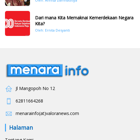
Oleh: Annisa Damhadisya
November 2025
Dari mana Kita Memaknai Kemerdekaan Negara
Kita?
Oleh: Ernita Desyanti
Jl Mangopoh No 12
62811664268
menarainfo(at)valoranews.com
Halaman
Tentang Kami