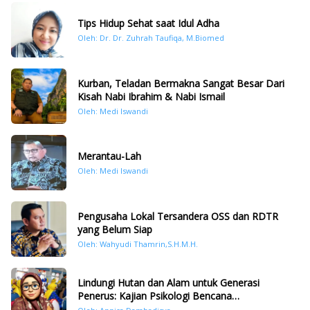
Tips Hidup Sehat saat Idul Adha
Oleh: Dr. Dr. Zuhrah Taufiqa, M.Biomed
Kurban, Teladan Bermakna Sangat Besar Dari
Kisah Nabi Ibrahim & Nabi Ismail
Oleh: Medi Iswandi
Merantau-Lah
Oleh: Medi Iswandi
Pengusaha Lokal Tersandera OSS dan RDTR
yang Belum Siap
Oleh: Wahyudi Thamrin,S.H.M.H.
Lindungi Hutan dan Alam untuk Generasi
Penerus: Kajian Psikologi Bencana
Hidrometeorologi di Sumatera Pasca Tragedi