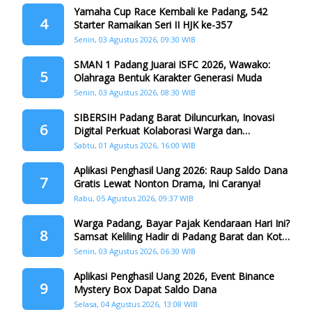
Yamaha Cup Race Kembali ke Padang, 542
4
Starter Ramaikan Seri II HJK ke-357
Senin, 03 Agustus 2026, 09:30 WIB
SMAN 1 Padang Juarai ISFC 2026, Wawako:
5
Olahraga Bentuk Karakter Generasi Muda
Senin, 03 Agustus 2026, 08:30 WIB
SIBERSIH Padang Barat Diluncurkan, Inovasi
6
Digital Perkuat Kolaborasi Warga dan
Pemerintah Atasi Persampahan
Sabtu, 01 Agustus 2026, 16:00 WIB
Aplikasi Penghasil Uang 2026: Raup Saldo Dana
7
Gratis Lewat Nonton Drama, Ini Caranya!
Rabu, 05 Agustus 2026, 09:37 WIB
Warga Padang, Bayar Pajak Kendaraan Hari Ini?
8
Samsat Keliling Hadir di Padang Barat dan Koto
Tangah
Senin, 03 Agustus 2026, 06:30 WIB
Aplikasi Penghasil Uang 2026, Event Binance
9
Mystery Box Dapat Saldo Dana
Selasa, 04 Agustus 2026, 13:08 WIB