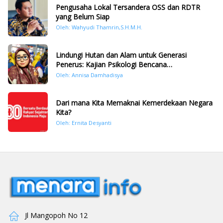
Pengusaha Lokal Tersandera OSS dan RDTR
yang Belum Siap
Oleh: Wahyudi Thamrin,S.H.M.H.
Lindungi Hutan dan Alam untuk Generasi
Penerus: Kajian Psikologi Bencana
Hidrometeorologi di Sumatera Pasca Tragedi
Oleh: Annisa Damhadisya
November 2025
Dari mana Kita Memaknai Kemerdekaan Negara
Kita?
Oleh: Ernita Desyanti
Jl Mangopoh No 12