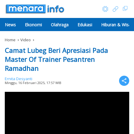
News
Ekonomi
Olahraga
Edukasi
Hiburan & Wisat
Home
Video
Camat Lubeg Beri Apresiasi Pada
Master Of Trainer Pesantren
Ramadhan
Ernita Desyanti
Minggu, 16 Februari 2025, 17:57 WIB