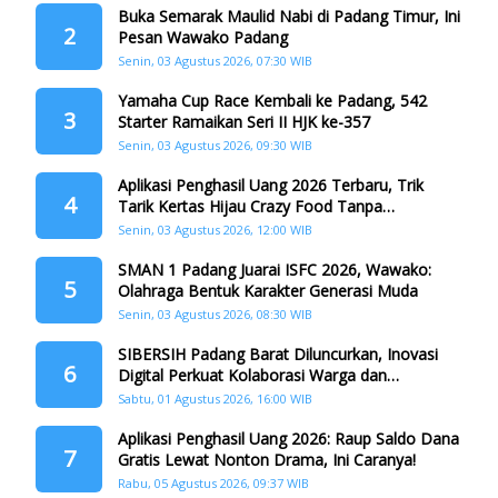
Buka Semarak Maulid Nabi di Padang Timur, Ini
2
Pesan Wawako Padang
Senin, 03 Agustus 2026, 07:30 WIB
Yamaha Cup Race Kembali ke Padang, 542
3
Starter Ramaikan Seri II HJK ke-357
Senin, 03 Agustus 2026, 09:30 WIB
Aplikasi Penghasil Uang 2026 Terbaru, Trik
4
Tarik Kertas Hijau Crazy Food Tanpa
Penggandaan
Senin, 03 Agustus 2026, 12:00 WIB
SMAN 1 Padang Juarai ISFC 2026, Wawako:
5
Olahraga Bentuk Karakter Generasi Muda
Senin, 03 Agustus 2026, 08:30 WIB
SIBERSIH Padang Barat Diluncurkan, Inovasi
6
Digital Perkuat Kolaborasi Warga dan
Pemerintah Atasi Persampahan
Sabtu, 01 Agustus 2026, 16:00 WIB
Aplikasi Penghasil Uang 2026: Raup Saldo Dana
7
Gratis Lewat Nonton Drama, Ini Caranya!
Rabu, 05 Agustus 2026, 09:37 WIB