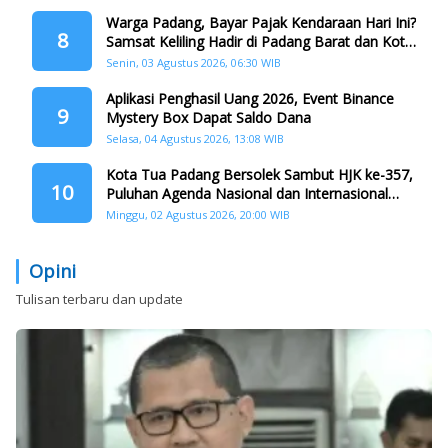
Warga Padang, Bayar Pajak Kendaraan Hari Ini?
8
Samsat Keliling Hadir di Padang Barat dan Koto
Tangah
Senin, 03 Agustus 2026, 06:30 WIB
Aplikasi Penghasil Uang 2026, Event Binance
9
Mystery Box Dapat Saldo Dana
Selasa, 04 Agustus 2026, 13:08 WIB
Kota Tua Padang Bersolek Sambut HJK ke-357,
10
Puluhan Agenda Nasional dan Internasional
Siap Digelar
Minggu, 02 Agustus 2026, 20:00 WIB
Opini
Tulisan terbaru dan update