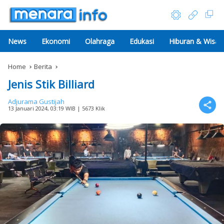
News
Ekonomi
Olahraga
Edukasi
Hiburan & Wisat
Home
Berita
Jenis Stik Billiard
Adjurama Gustijah
13 Januari 2024, 03:19 WIB
| 5673 Klik