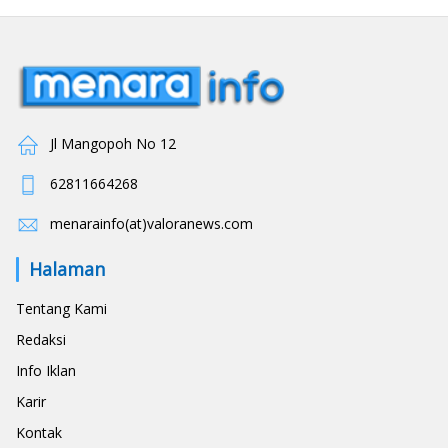
Jl Mangopoh No 12
62811664268
menarainfo(at)valoranews.com
Halaman
Tentang Kami
Redaksi
Info Iklan
Karir
Kontak