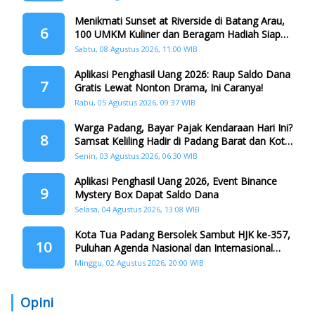
Menikmati Sunset at Riverside di Batang Arau,
6
100 UMKM Kuliner dan Beragam Hadiah Siap
Memanjakan Warga di Momen HJK Padang
Sabtu, 08 Agustus 2026, 11:00 WIB
Aplikasi Penghasil Uang 2026: Raup Saldo Dana
7
Gratis Lewat Nonton Drama, Ini Caranya!
Rabu, 05 Agustus 2026, 09:37 WIB
Warga Padang, Bayar Pajak Kendaraan Hari Ini?
8
Samsat Keliling Hadir di Padang Barat dan Koto
Tangah
Senin, 03 Agustus 2026, 06:30 WIB
Aplikasi Penghasil Uang 2026, Event Binance
9
Mystery Box Dapat Saldo Dana
Selasa, 04 Agustus 2026, 13:08 WIB
Kota Tua Padang Bersolek Sambut HJK ke-357,
10
Puluhan Agenda Nasional dan Internasional
Siap Digelar
Minggu, 02 Agustus 2026, 20:00 WIB
Opini