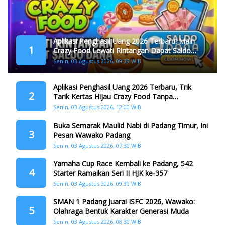
Aplikasi Penghasil Uang 2026 Terbaru! Main
1
Crazy Food Lewati Rintangan Dapat Saldo
Dana
Senin, 03 Agustus 2026, 09:39 WIB
Aplikasi Penghasil Uang 2026 Terbaru, Trik
2
Tarik Kertas Hijau Crazy Food Tanpa
Penggandaan
Senin, 03 Agustus 2026, 12:00 WIB
Buka Semarak Maulid Nabi di Padang Timur, Ini
3
Pesan Wawako Padang
Senin, 03 Agustus 2026, 07:30 WIB
Yamaha Cup Race Kembali ke Padang, 542
4
Starter Ramaikan Seri II HJK ke-357
Senin, 03 Agustus 2026, 09:30 WIB
SMAN 1 Padang Juarai ISFC 2026, Wawako:
5
Olahraga Bentuk Karakter Generasi Muda
Senin, 03 Agustus 2026, 08:30 WIB