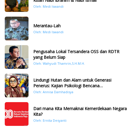
Kisah Nabi Ibrahim & Nabi Ismail
Oleh: Medi Iswandi
Merantau-Lah
Oleh: Medi Iswandi
Pengusaha Lokal Tersandera OSS dan RDTR
yang Belum Siap
Oleh: Wahyudi Thamrin,S.H.M.H.
Lindungi Hutan dan Alam untuk Generasi
Penerus: Kajian Psikologi Bencana
Hidrometeorologi di Sumatera Pasca Tragedi
Oleh: Annisa Damhadisya
November 2025
Dari mana Kita Memaknai Kemerdekaan Negara
Kita?
Oleh: Ernita Desyanti