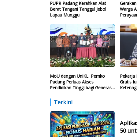
PUPR Padang Kerahkan Alat
Gerakan 
Berat Tangani Tanggul Jebol
Warga A
Lapau Munggu
Perayaan
MoU dengan UniKL, Pemko
Pekerja 
Padang Perluas Akses
Gratis I
Pendidikan Tinggi bagi Generasi
Ketenaga
Muda
Politisi 
Terkini
Aplika
50 unt