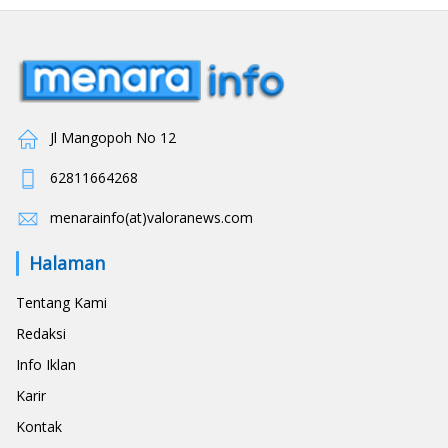
Jl Mangopoh No 12
62811664268
menarainfo(at)valoranews.com
Halaman
Tentang Kami
Redaksi
Info Iklan
Karir
Kontak