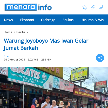
News
Ekonomi
Olahraga
Edukasi
Hiburan & Wisat
Home
Berita
Warung Joyoboyo Mas Iwan Gelar
Jumat Berkah
Efendi
24 Oktober 2025, 12:02 WIB
| 286 Klik