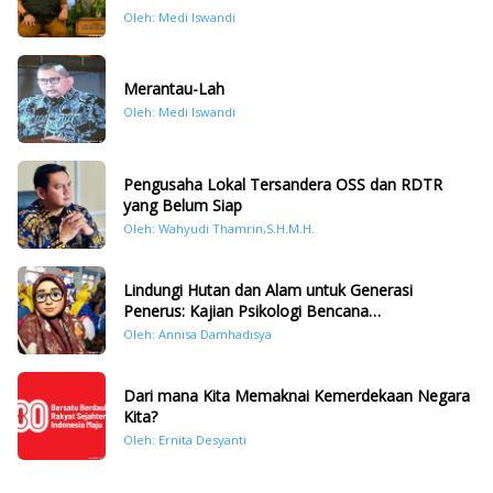
Oleh: Medi Iswandi
Merantau-Lah
Oleh: Medi Iswandi
Pengusaha Lokal Tersandera OSS dan RDTR
yang Belum Siap
Oleh: Wahyudi Thamrin,S.H.M.H.
Lindungi Hutan dan Alam untuk Generasi
Penerus: Kajian Psikologi Bencana
Hidrometeorologi di Sumatera Pasca Tragedi
Oleh: Annisa Damhadisya
November 2025
Dari mana Kita Memaknai Kemerdekaan Negara
Kita?
Oleh: Ernita Desyanti