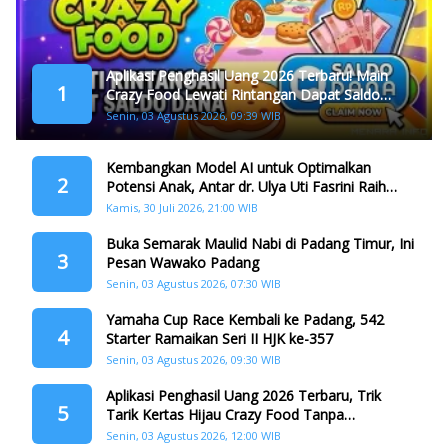
Aplikasi Penghasil Uang 2026 Terbaru! Main
1
Crazy Food Lewati Rintangan Dapat Saldo
Dana
Senin, 03 Agustus 2026, 09:39 WIB
Kembangkan Model AI untuk Optimalkan
2
Potensi Anak, Antar dr. Ulya Uti Fasrini Raih
Gelar Doktor
Kamis, 30 Juli 2026, 21:00 WIB
Buka Semarak Maulid Nabi di Padang Timur, Ini
3
Pesan Wawako Padang
Senin, 03 Agustus 2026, 07:30 WIB
Yamaha Cup Race Kembali ke Padang, 542
4
Starter Ramaikan Seri II HJK ke-357
Senin, 03 Agustus 2026, 09:30 WIB
Aplikasi Penghasil Uang 2026 Terbaru, Trik
5
Tarik Kertas Hijau Crazy Food Tanpa
Penggandaan
Senin, 03 Agustus 2026, 12:00 WIB