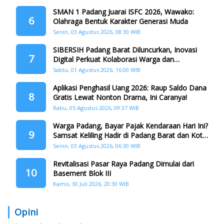
SMAN 1 Padang Juarai ISFC 2026, Wawako:
6
Olahraga Bentuk Karakter Generasi Muda
Senin, 03 Agustus 2026, 08:30 WIB
SIBERSIH Padang Barat Diluncurkan, Inovasi
7
Digital Perkuat Kolaborasi Warga dan
Pemerintah Atasi Persampahan
Sabtu, 01 Agustus 2026, 16:00 WIB
Aplikasi Penghasil Uang 2026: Raup Saldo Dana
8
Gratis Lewat Nonton Drama, Ini Caranya!
Rabu, 05 Agustus 2026, 09:37 WIB
Warga Padang, Bayar Pajak Kendaraan Hari Ini?
9
Samsat Keliling Hadir di Padang Barat dan Koto
Tangah
Senin, 03 Agustus 2026, 06:30 WIB
Revitalisasi Pasar Raya Padang Dimulai dari
10
Basement Blok III
Kamis, 30 Juli 2026, 20:30 WIB
Opini