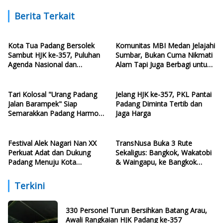
Berita Terkait
Kota Tua Padang Bersolek
Komunitas MBI Medan Jelajahi
Sambut HJK ke-357, Puluhan
Sumbar, Bukan Cuma Nikmati
Agenda Nasional dan
Alam Tapi Juga Berbagi untuk
Internasional Siap Digelar
Santri
Tari Kolosal "Urang Padang
Jelang HJK ke-357, PKL Pantai
Jalan Barampek" Siap
Padang Diminta Tertib dan
Semarakkan Padang Harmoni
Jaga Harga
Festival
Festival Alek Nagari Nan XX
TransNusa Buka 3 Rute
Perkuat Adat dan Dukung
Sekaligus: Bangkok, Wakatobi
Padang Menuju Kota
& Waingapu, ke Bangkok
Gastronomi UNESCO
Mulai Rp2,9 Juta, ke Wakatobi
Rp1,8 Juta
Terkini
330 Personel Turun Bersihkan Batang Arau,
Awali Rangkaian HJK Padang ke-357