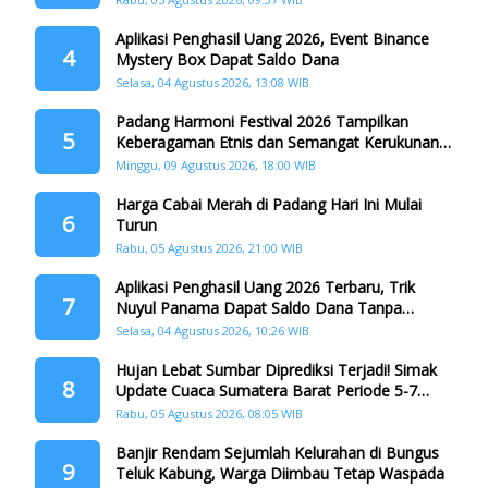
Aplikasi Penghasil Uang 2026, Event Binance
4
Mystery Box Dapat Saldo Dana
Selasa, 04 Agustus 2026, 13:08 WIB
Padang Harmoni Festival 2026 Tampilkan
5
Keberagaman Etnis dan Semangat Kerukunan
di HJK ke-357
Minggu, 09 Agustus 2026, 18:00 WIB
Harga Cabai Merah di Padang Hari Ini Mulai
6
Turun
Rabu, 05 Agustus 2026, 21:00 WIB
Aplikasi Penghasil Uang 2026 Terbaru, Trik
7
Nuyul Panama Dapat Saldo Dana Tanpa
Teman
Selasa, 04 Agustus 2026, 10:26 WIB
Hujan Lebat Sumbar Diprediksi Terjadi! Simak
8
Update Cuaca Sumatera Barat Periode 5-7
Agustus 2026
Rabu, 05 Agustus 2026, 08:05 WIB
Banjir Rendam Sejumlah Kelurahan di Bungus
9
Teluk Kabung, Warga Diimbau Tetap Waspada