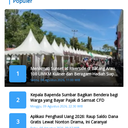
Populer
Menikmati Sunset at Riverside di Batang Arau,
1
100 UMKM Kuliner dan Beragam Hadiah Siap
Memanjakan Warga di Momen HJK Padang
Sabtu, 08 Agustus 2026, 11:00 WIB
Kepala Bapenda Sumbar Bagikan Bendera bagi
2
Warga yang Bayar Pajak di Samsat CFD
Minggu, 09 Agustus 2026, 22:30 WIB
Aplikasi Penghasil Uang 2026: Raup Saldo Dana
3
Gratis Lewat Nonton Drama, Ini Caranya!
Rabu, 05 Agustus 2026, 09:37 WIB