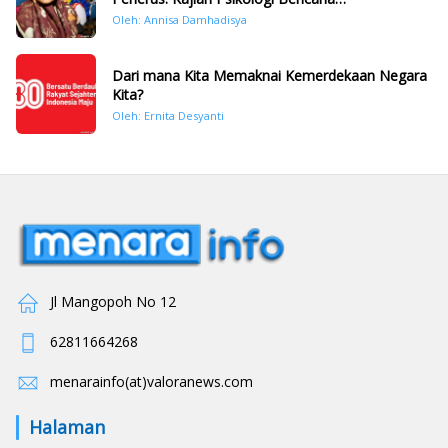
Hidrometeorologi di Sumatera Pasca Tragedi
Oleh: Annisa Damhadisya
November 2025
Dari mana Kita Memaknai Kemerdekaan Negara
Kita?
Oleh: Ernita Desyanti
Jl Mangopoh No 12
62811664268
menarainfo(at)valoranews.com
Halaman