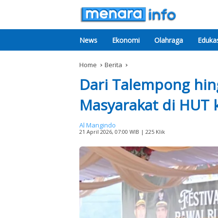
News
Ekonomi
Olahraga
Edukas
Home
Berita
Dari Talempong hing
Masyarakat di HUT 
Al Mangindo
21 April 2026, 07:00 WIB
| 225 Klik