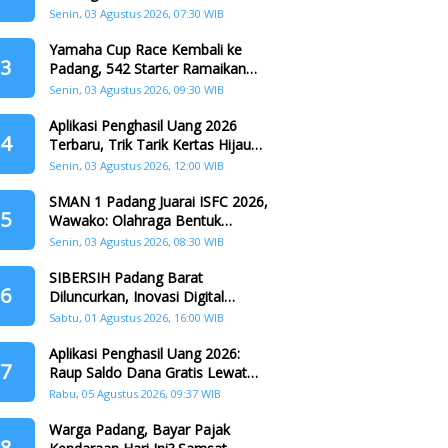
Padang
Senin, 03 Agustus 2026, 07:30 WIB
Yamaha Cup Race Kembali ke
3
Padang, 542 Starter Ramaikan
Seri II HJK ke-357
Senin, 03 Agustus 2026, 09:30 WIB
Aplikasi Penghasil Uang 2026
4
Terbaru, Trik Tarik Kertas Hijau
Crazy Food Tanpa Penggandaan
Senin, 03 Agustus 2026, 12:00 WIB
SMAN 1 Padang Juarai ISFC 2026,
5
Wawako: Olahraga Bentuk
Karakter Generasi Muda
Senin, 03 Agustus 2026, 08:30 WIB
SIBERSIH Padang Barat
6
Diluncurkan, Inovasi Digital
Perkuat Kolaborasi Warga dan
Sabtu, 01 Agustus 2026, 16:00 WIB
Pemerintah Atasi Persampahan
Aplikasi Penghasil Uang 2026:
7
Raup Saldo Dana Gratis Lewat
Nonton Drama, Ini Caranya!
Rabu, 05 Agustus 2026, 09:37 WIB
Warga Padang, Bayar Pajak
8