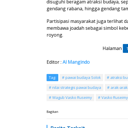
disuguhi beragam atraksi budaya, sep
gendang rabana, hingga gendang ta
Partisipasi masyarakat juga terlihat 
membawa joadah sebagai simbol kebe
royong.
Halaman
Editor :
Al Mangindo
Tag:
pawai budaya Solok
atraksi b
nilai strategis pawai budaya
arak-arak
Wagub Vasko Ruseimy
Vasko Ruseimy
Bagikan