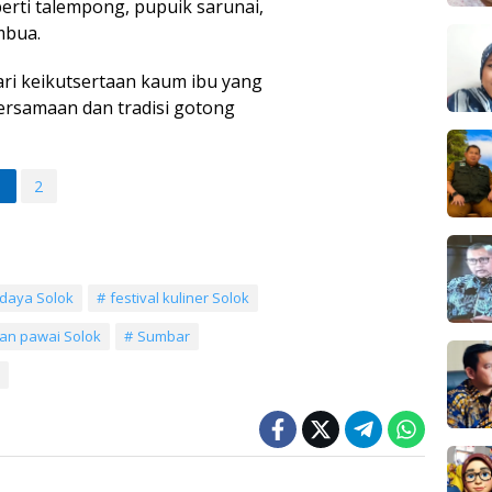
erti talempong, pupuik sarunai,
mbua.
dari keikutsertaan kaum ibu yang
rsamaan dan tradisi gotong
1
2
udaya Solok
festival kuliner Solok
an pawai Solok
Sumbar