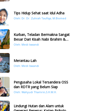
Tips Hidup Sehat saat Idul Adha
Oleh: Dr. Dr. Zuhrah Taufiqa, M.Biomed
Kurban, Teladan Bermakna Sangat
Besar Dari Kisah Nabi Ibrahim &
Nabi Ismail
Oleh: Medi Iswandi
Merantau-Lah
Oleh: Medi Iswandi
Pengusaha Lokal Tersandera OSS
dan RDTR yang Belum Siap
Oleh: Wahyudi Thamrin,S.H.M.H.
Lindungi Hutan dan Alam untuk
Generasi Penerus: Kajian Psikologi