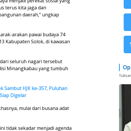
aya menjadi perekat sosial yang
us terus kita jaga dan
angunan daerah,” ungkap
s arak-arakan pawai budaya 74
113 Kabupaten Solok, di kawasan
dari seluruh nagari tersebut
Op
adisi Minangkabau yang tumbuh
Tulisa
k Sambut HJK ke-357, Puluhan
Siap Digelar
khasnya, mulai dari busana adat
ni tidak sekadar menjadi agenda