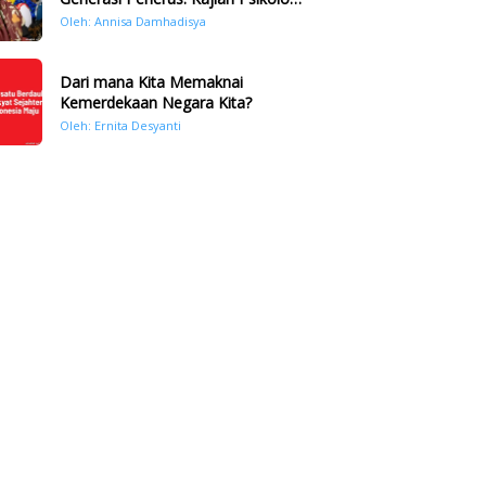
Bencana Hidrometeorologi di
Oleh: Annisa Damhadisya
Sumatera Pasca Tragedi
November 2025
Dari mana Kita Memaknai
Kemerdekaan Negara Kita?
Oleh: Ernita Desyanti