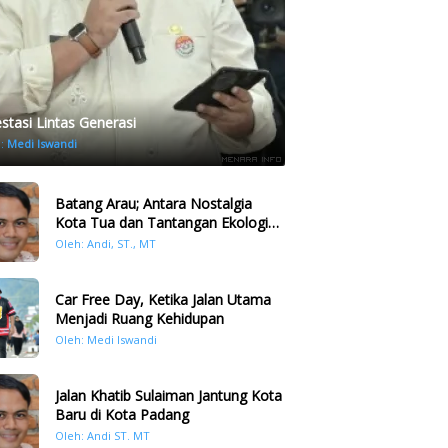
estasi Lintas Generasi
h:
Medi Iswandi
Batang Arau; Antara Nostalgia
Kota Tua dan Tantangan Ekologi
Kawasan
Oleh: Andi, ST., MT
Car Free Day, Ketika Jalan Utama
Menjadi Ruang Kehidupan
Oleh: Medi Iswandi
Jalan Khatib Sulaiman Jantung Kota
Baru di Kota Padang
Oleh: Andi ST. MT