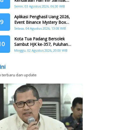
Kendaraan Hari Ini? Samsat
Keliling Hadir di Padang Barat dan
Senin, 03 Agustus 2026, 06:30 WIB
Koto Tangah
Aplikasi Penghasil Uang 2026,
9
Event Binance Mystery Box
Dapat Saldo Dana
Selasa, 04 Agustus 2026, 13:08 WIB
Kota Tua Padang Bersolek
10
Sambut HJK ke-357, Puluhan
Agenda Nasional dan
Minggu, 02 Agustus 2026, 20:00 WIB
Internasional Siap Digelar
ini
n terbaru dan update