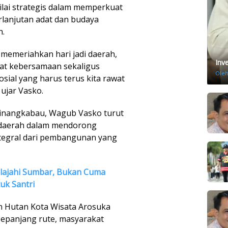
nilai strategis dalam memperkuat
rlanjutan adat dan budaya
h.
 memeriahkan hari jadi daerah,
Inv
t kebersamaan sekaligus
Ole
osial yang harus terus kita rawat
ujar Vasko.
inangkabau, Wagub Vasko turut
daerah dalam mendorong
ntegral dari pembangunan yang
lajahi Sumbar, Bukan Cuma
uk Santri
n Hutan Kota Wisata Arosuka
 Sepanjang rute, masyarakat