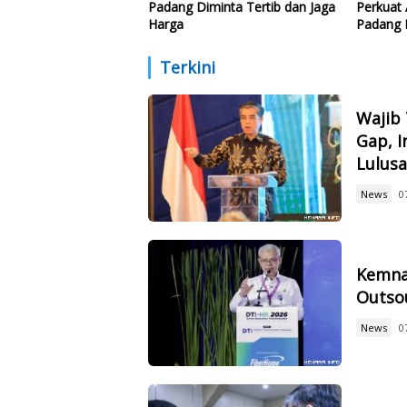
Padang Diminta Tertib dan Jaga
Perkuat
Harga
Padang 
Gastro
Terkini
Wajib 
Gap, I
Lulus
News
0
Kemna
Outsou
News
0