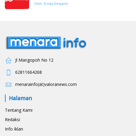
Oleh: Ernita Desyanti
Jl Mangopoh No 12
62811664268
menarainfo(at)valoranews.com
Halaman
Tentang Kami
Redaksi
Info Iklan