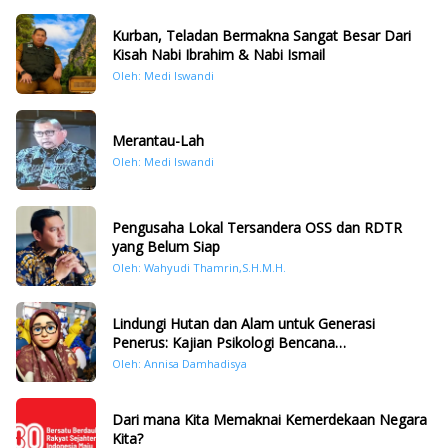
Kurban, Teladan Bermakna Sangat Besar Dari
Kisah Nabi Ibrahim & Nabi Ismail
Oleh: Medi Iswandi
Merantau-Lah
Oleh: Medi Iswandi
Pengusaha Lokal Tersandera OSS dan RDTR
yang Belum Siap
Oleh: Wahyudi Thamrin,S.H.M.H.
Lindungi Hutan dan Alam untuk Generasi
Penerus: Kajian Psikologi Bencana
Hidrometeorologi di Sumatera Pasca Tragedi
Oleh: Annisa Damhadisya
November 2025
Dari mana Kita Memaknai Kemerdekaan Negara
Kita?