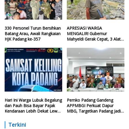
330 Personel Turun Bersihkan
APRESIASI WARGA
Batang Arau, Awali Rangkaian
MENGALIR! Gubernur
HJK Padang ke-357
Mahyeldi Gerak Cepat, 3 Alat
Berat Perbaiki Tanggul Batang
Guo
Hari Ini Warga Lubuk Begalung
Pemko Padang Gandeng
dan Pauh Bisa Bayar Pajak
APPMBGI Perkuat Dapur
Kendaraan Lebih Dekat Lewat
MBG, Targetkan Padang Jadi
Samsat Keliling
Percontohan Nasional
Terkini