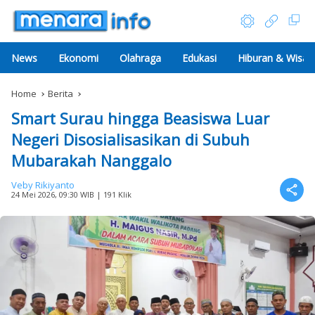
News
Ekonomi
Olahraga
Edukasi
Hiburan & Wisat
Home
Berita
Smart Surau hingga Beasiswa Luar
Negeri Disosialisasikan di Subuh
Mubarakah Nanggalo
Veby Rikiyanto
24 Mei 2026, 09:30 WIB
| 191 Klik