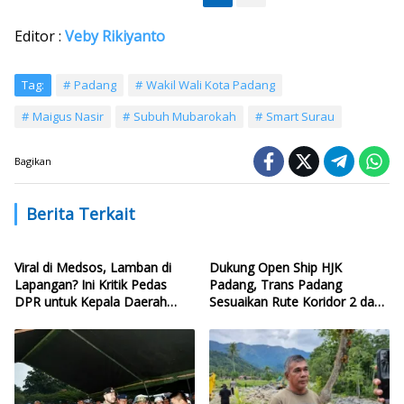
Editor :
Veby Rikiyanto
Tag:
Padang
Wakil Wali Kota Padang
Maigus Nasir
Subuh Mubarokah
Smart Surau
Bagikan
Berita Terkait
Viral di Medsos, Lamban di
Dukung Open Ship HJK
Lapangan? Ini Kritik Pedas
Padang, Trans Padang
DPR untuk Kepala Daerah
Sesuaikan Rute Koridor 2 dan
yang Lalai Eksekusi Anggaran
4
Bencana