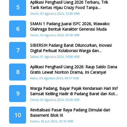
Aplikasi Penghasil Uang 2026 Terbaru, Trik
5
Tarik Kertas Hijau Crazy Food Tanpa
Penggandaan
Senin, 03 Agustus 2026, 12:00 WIB
SMAN 1 Padang Juarai ISFC 2026, Wawako:
6
Olahraga Bentuk Karakter Generasi Muda
Senin, 03 Agustus 2026, 08:30 WIB
SIBERSIH Padang Barat Diluncurkan, Inovasi
7
Digital Perkuat Kolaborasi Warga dan
Pemerintah Atasi Persampahan
Sabtu, 01 Agustus 2026, 16:00 WIB
Aplikasi Penghasil Uang 2026: Raup Saldo Dana
8
Gratis Lewat Nonton Drama, Ini Caranya!
Rabu, 05 Agustus 2026, 09:37 WIB
Warga Padang, Bayar Pajak Kendaraan Hari Ini?
9
Samsat Keliling Hadir di Padang Barat dan Koto
Tangah
Senin, 03 Agustus 2026, 06:30 WIB
Revitalisasi Pasar Raya Padang Dimulai dari
10
Basement Blok III
Kamis, 30 Juli 2026, 20:30 WIB