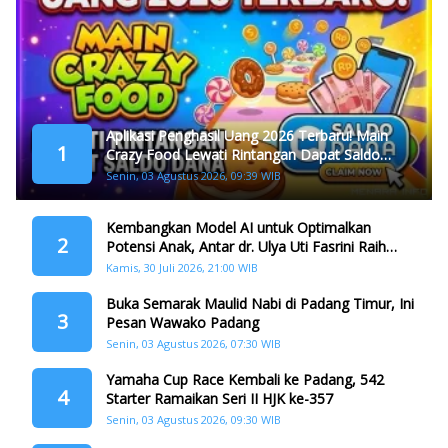
Aplikasi Penghasil Uang 2026 Terbaru! Main
1
Crazy Food Lewati Rintangan Dapat Saldo
Dana
Senin, 03 Agustus 2026, 09:39 WIB
Kembangkan Model AI untuk Optimalkan
2
Potensi Anak, Antar dr. Ulya Uti Fasrini Raih
Gelar Doktor
Kamis, 30 Juli 2026, 21:00 WIB
Buka Semarak Maulid Nabi di Padang Timur, Ini
3
Pesan Wawako Padang
Senin, 03 Agustus 2026, 07:30 WIB
Yamaha Cup Race Kembali ke Padang, 542
4
Starter Ramaikan Seri II HJK ke-357
Senin, 03 Agustus 2026, 09:30 WIB