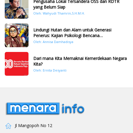
Pengusaha Lokal Tersandera OSS dan RDTR
yang Belum Siap
Oleh: Wahyudi Thamrin,S.H.M.H.
Lindungi Hutan dan Alam untuk Generasi
Penerus: Kajian Psikologi Bencana
Hidrometeorologi di Sumatera Pasca Tragedi
Oleh: Annisa Damhadisya
November 2025
Dari mana Kita Memaknai Kemerdekaan Negara
Kita?
Oleh: Ernita Desyanti
Jl Mangopoh No 12