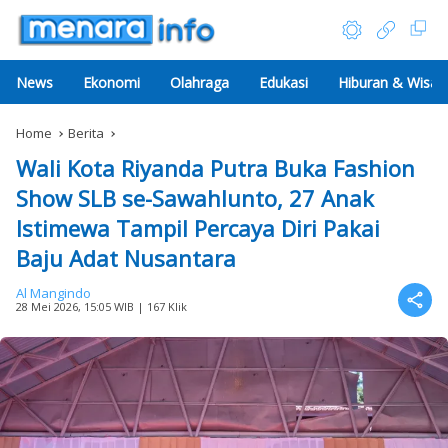
News
Ekonomi
Olahraga
Edukasi
Hiburan & Wisat
Home
Berita
Wali Kota Riyanda Putra Buka Fashion
Show SLB se-Sawahlunto, 27 Anak
Istimewa Tampil Percaya Diri Pakai
Baju Adat Nusantara
Al Mangindo
28 Mei 2026, 15:05 WIB
| 167 Klik