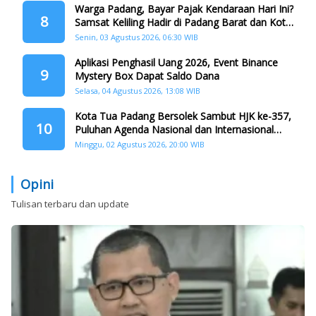
Warga Padang, Bayar Pajak Kendaraan Hari Ini?
8
Samsat Keliling Hadir di Padang Barat dan Koto
Tangah
Senin, 03 Agustus 2026, 06:30 WIB
Aplikasi Penghasil Uang 2026, Event Binance
9
Mystery Box Dapat Saldo Dana
Selasa, 04 Agustus 2026, 13:08 WIB
Kota Tua Padang Bersolek Sambut HJK ke-357,
10
Puluhan Agenda Nasional dan Internasional
Siap Digelar
Minggu, 02 Agustus 2026, 20:00 WIB
Opini
Tulisan terbaru dan update