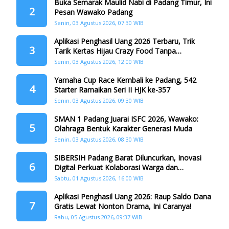
Buka Semarak Maulid Nabi di Padang Timur, Ini
2
Pesan Wawako Padang
Senin, 03 Agustus 2026, 07:30 WIB
Aplikasi Penghasil Uang 2026 Terbaru, Trik
3
Tarik Kertas Hijau Crazy Food Tanpa
Penggandaan
Senin, 03 Agustus 2026, 12:00 WIB
Yamaha Cup Race Kembali ke Padang, 542
4
Starter Ramaikan Seri II HJK ke-357
Senin, 03 Agustus 2026, 09:30 WIB
SMAN 1 Padang Juarai ISFC 2026, Wawako:
5
Olahraga Bentuk Karakter Generasi Muda
Senin, 03 Agustus 2026, 08:30 WIB
SIBERSIH Padang Barat Diluncurkan, Inovasi
6
Digital Perkuat Kolaborasi Warga dan
Pemerintah Atasi Persampahan
Sabtu, 01 Agustus 2026, 16:00 WIB
Aplikasi Penghasil Uang 2026: Raup Saldo Dana
7
Gratis Lewat Nonton Drama, Ini Caranya!
Rabu, 05 Agustus 2026, 09:37 WIB