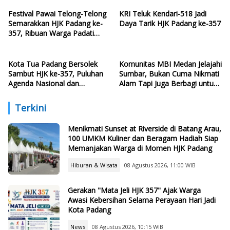
Festival Pawai Telong-Telong
KRI Teluk Kendari-518 Jadi
Semarakkan HJK Padang ke-
Daya Tarik HJK Padang ke-357
357, Ribuan Warga Padati
Pantai Cimpago
Kota Tua Padang Bersolek
Komunitas MBI Medan Jelajahi
Sambut HJK ke-357, Puluhan
Sumbar, Bukan Cuma Nikmati
Agenda Nasional dan
Alam Tapi Juga Berbagi untuk
Internasional Siap Digelar
Santri
Terkini
Menikmati Sunset at Riverside di Batang Arau,
100 UMKM Kuliner dan Beragam Hadiah Siap
Memanjakan Warga di Momen HJK Padang
Hiburan & Wisata
08 Agustus 2026, 11:00 WIB
Gerakan "Mata Jeli HJK 357" Ajak Warga
Awasi Kebersihan Selama Perayaan Hari Jadi
Kota Padang
News
08 Agustus 2026, 10:15 WIB