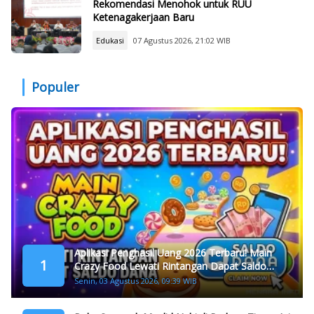
Rekomendasi Menohok untuk RUU
Ketenagakerjaan Baru
Edukasi
07 Agustus 2026, 21:02 WIB
Populer
Aplikasi Penghasil Uang 2026 Terbaru! Main
1
Crazy Food Lewati Rintangan Dapat Saldo
Dana
Senin, 03 Agustus 2026, 09:39 WIB