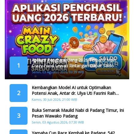
Aplikasi Penghasil Uang 2026 Terbaru! Main
1
Crazy Food Lewati Rintangan Dapat Saldo
Dana
Senin, 03 Agustus 2026, 09:39 WIB
Kembangkan Model AI untuk Optimalkan
2
Potensi Anak, Antar dr. Ulya Uti Fasrini Raih
Gelar Doktor
Kamis, 30 Juli 2026, 21:00 WIB
Buka Semarak Maulid Nabi di Padang Timur, Ini
3
Pesan Wawako Padang
Senin, 03 Agustus 2026, 07:30 WIB
Yamaha Cup Race Kembali ke Padang, 542