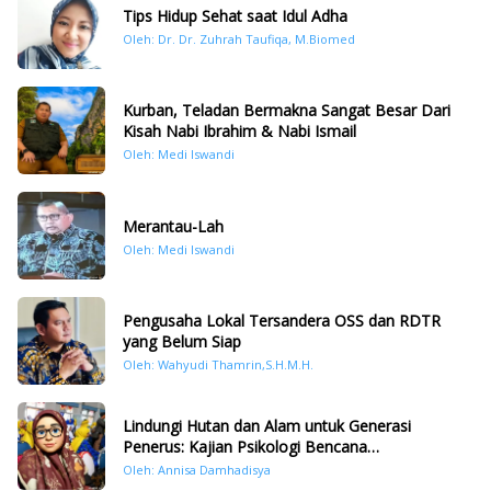
Tips Hidup Sehat saat Idul Adha
Oleh: Dr. Dr. Zuhrah Taufiqa, M.Biomed
Kurban, Teladan Bermakna Sangat Besar Dari
Kisah Nabi Ibrahim & Nabi Ismail
Oleh: Medi Iswandi
Merantau-Lah
Oleh: Medi Iswandi
Pengusaha Lokal Tersandera OSS dan RDTR
yang Belum Siap
Oleh: Wahyudi Thamrin,S.H.M.H.
Lindungi Hutan dan Alam untuk Generasi
Penerus: Kajian Psikologi Bencana
Hidrometeorologi di Sumatera Pasca Tragedi
Oleh: Annisa Damhadisya
November 2025