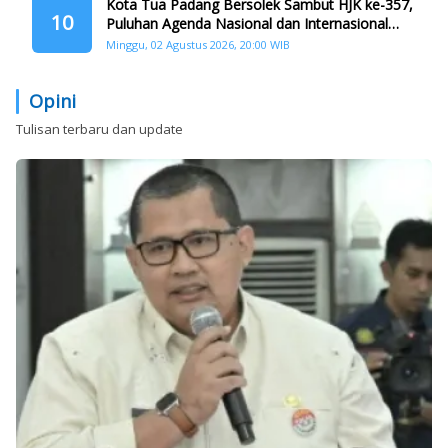
Kota Tua Padang Bersolek Sambut HJK ke-357,
10
Puluhan Agenda Nasional dan Internasional
Siap Digelar
Minggu, 02 Agustus 2026, 20:00 WIB
Opini
Tulisan terbaru dan update