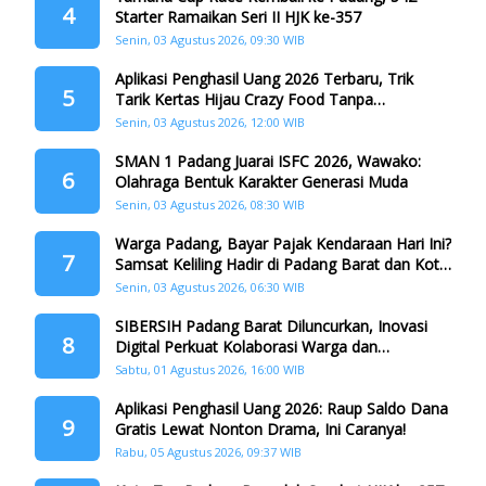
4
Starter Ramaikan Seri II HJK ke-357
Senin, 03 Agustus 2026, 09:30 WIB
Aplikasi Penghasil Uang 2026 Terbaru, Trik
5
Tarik Kertas Hijau Crazy Food Tanpa
Penggandaan
Senin, 03 Agustus 2026, 12:00 WIB
SMAN 1 Padang Juarai ISFC 2026, Wawako:
6
Olahraga Bentuk Karakter Generasi Muda
Senin, 03 Agustus 2026, 08:30 WIB
Warga Padang, Bayar Pajak Kendaraan Hari Ini?
7
Samsat Keliling Hadir di Padang Barat dan Koto
Tangah
Senin, 03 Agustus 2026, 06:30 WIB
SIBERSIH Padang Barat Diluncurkan, Inovasi
8
Digital Perkuat Kolaborasi Warga dan
Pemerintah Atasi Persampahan
Sabtu, 01 Agustus 2026, 16:00 WIB
Aplikasi Penghasil Uang 2026: Raup Saldo Dana
9
Gratis Lewat Nonton Drama, Ini Caranya!
Rabu, 05 Agustus 2026, 09:37 WIB