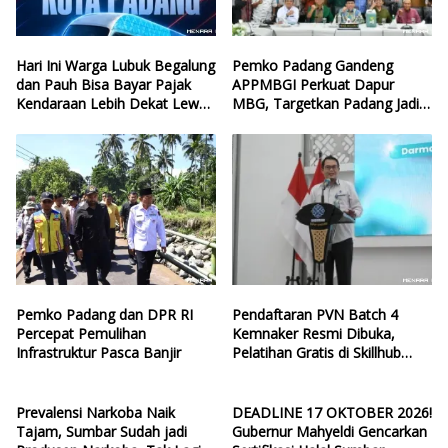
Hari Ini Warga Lubuk Begalung
Pemko Padang Gandeng
dan Pauh Bisa Bayar Pajak
APPMBGI Perkuat Dapur
Kendaraan Lebih Dekat Lewat
MBG, Targetkan Padang Jadi
Samsat Keliling
Percontohan Nasional
Pemko Padang dan DPR RI
Pendaftaran PVN Batch 4
Percepat Pemulihan
Kemnaker Resmi Dibuka,
Infrastruktur Pasca Banjir
Pelatihan Gratis di Skillhub
hingga 12 Agustus 2026
Prevalensi Narkoba Naik
DEADLINE 17 OKTOBER 2026!
Tajam, Sumbar Sudah jadi
Gubernur Mahyeldi Gencarkan