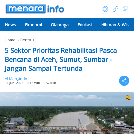
News
Ekonomi
Olahraga
Edukasi
Hiburan & Wisat
Home
Berita
5 Sektor Prioritas Rehabilitasi Pasca
Bencana di Aceh, Sumut, Sumbar -
Jangan Sampai Tertunda
Al Mangindo
14 Juni 2026, 10:15 WIB
| 157 Klik