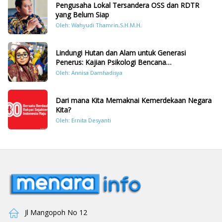
Pengusaha Lokal Tersandera OSS dan RDTR
yang Belum Siap
Oleh: Wahyudi Thamrin,S.H.M.H.
Lindungi Hutan dan Alam untuk Generasi
Penerus: Kajian Psikologi Bencana
Hidrometeorologi di Sumatera Pasca Tragedi
Oleh: Annisa Damhadisya
November 2025
Dari mana Kita Memaknai Kemerdekaan Negara
Kita?
Oleh: Ernita Desyanti
Jl Mangopoh No 12