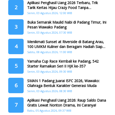
Aplikasi Penghasil Uang 2026 Terbaru, Trik
2
Tarik Kertas Hijau Crazy Food Tanpa
Penggandaan
Senin, 03 Agustus 2026, 12:00 WIB
Buka Semarak Maulid Nabi di Padang Timur, Ini
3
Pesan Wawako Padang
Senin, 03 Agustus 2026, 07:30 WIB
Menikmati Sunset at Riverside di Batang Arau,
4
100 UMKM Kuliner dan Beragam Hadiah Siap
Memanjakan Warga di Momen HJK Padang
Sabtu, 08 Agustus 2026, 11:00 WIB
Yamaha Cup Race Kembali ke Padang, 542
5
Starter Ramaikan Seri II HJK ke-357
Senin, 03 Agustus 2026, 09:30 WIB
SMAN 1 Padang Juarai ISFC 2026, Wawako:
6
Olahraga Bentuk Karakter Generasi Muda
Senin, 03 Agustus 2026, 08:30 WIB
Aplikasi Penghasil Uang 2026: Raup Saldo Dana
7
Gratis Lewat Nonton Drama, Ini Caranya!
Rabu, 05 Agustus 2026, 09:37 WIB