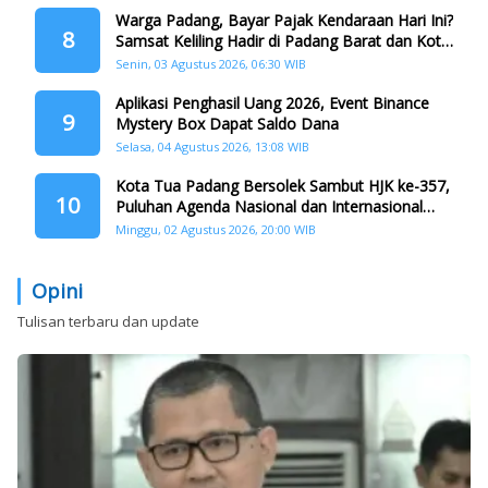
Warga Padang, Bayar Pajak Kendaraan Hari Ini?
8
Samsat Keliling Hadir di Padang Barat dan Koto
Tangah
Senin, 03 Agustus 2026, 06:30 WIB
Aplikasi Penghasil Uang 2026, Event Binance
9
Mystery Box Dapat Saldo Dana
Selasa, 04 Agustus 2026, 13:08 WIB
Kota Tua Padang Bersolek Sambut HJK ke-357,
10
Puluhan Agenda Nasional dan Internasional
Siap Digelar
Minggu, 02 Agustus 2026, 20:00 WIB
Opini
Tulisan terbaru dan update