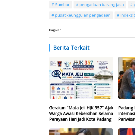
Sumbar
pengadaan barang jasa
pusat keunggulan pengadaan
indeks 
Bagikan
Berita Terkait
Gerakan "Mata Jeli HJK 357" Ajak
Padang 
Warga Awasi Kebersihan Selama
Internas
Perayaan Hari Jadi Kota Padang
Pariwisa