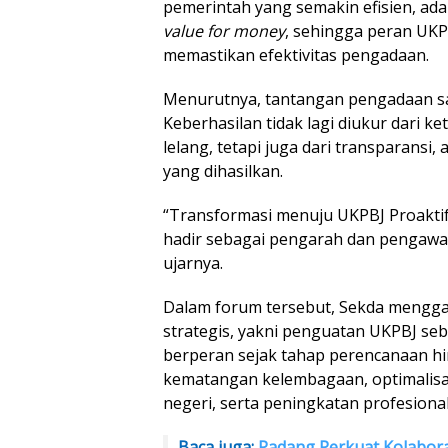
pemerintah yang semakin efisien, ad
value for money
, sehingga peran UKP
memastikan efektivitas pengadaan.
Menurutnya, tantangan pengadaan sa
Keberhasilan tidak lagi diukur dari 
lelang, tetapi juga dari transparansi, 
yang dihasilkan.
“Transformasi menuju UKPBJ Proaktif
hadir sebagai pengarah dan pengawal 
ujarnya.
Dalam forum tersebut, Sekda mengga
strategis, yakni penguatan UKPBJ se
berperan sejak tahap perencanaan h
kematangan kelembagaan, optimalis
negeri, serta peningkatan profesion
Baca juga:
Padang Perkuat Kolabora