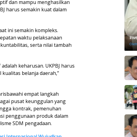
aptif dan mampu menghasilkan
BJ harus semakin kuat dalam
at ini semakin kompleks.
ketepatan waktu pelaksanaan
Inv
Ole
akuntabilitas, serta nilai tambah
 adalah keharusan. UKPBJ harus
kualitas belanja daerah,”
risbawahi empat langkah
bagai pusat keunggulan yang
ingga kontrak, pemenuhan
asi penggunaan produk dalam
alisme SDM pengadaan.
si Internasional Wujudkan