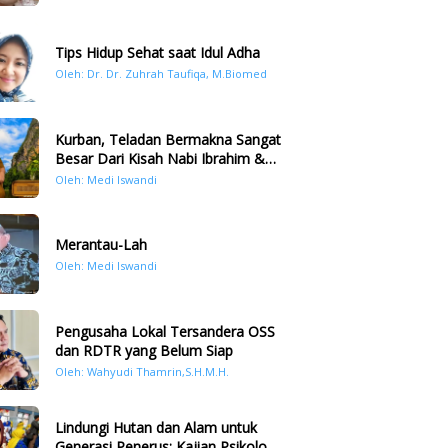
Tips Hidup Sehat saat Idul Adha
Oleh: Dr. Dr. Zuhrah Taufiqa, M.Biomed
Kurban, Teladan Bermakna Sangat
Besar Dari Kisah Nabi Ibrahim &
Nabi Ismail
Oleh: Medi Iswandi
Merantau-Lah
Oleh: Medi Iswandi
Pengusaha Lokal Tersandera OSS
dan RDTR yang Belum Siap
Oleh: Wahyudi Thamrin,S.H.M.H.
Lindungi Hutan dan Alam untuk
Generasi Penerus: Kajian Psikologi