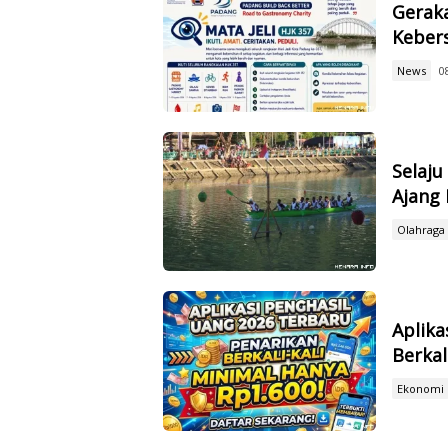
Geraka
Kebers
News
0
Selaju
Ajang 
Olahraga
Aplika
Berkal
Ekonomi