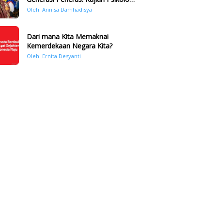
Bencana Hidrometeorologi di
Oleh: Annisa Damhadisya
Sumatera Pasca Tragedi
November 2025
Dari mana Kita Memaknai
Kemerdekaan Negara Kita?
Oleh: Ernita Desyanti