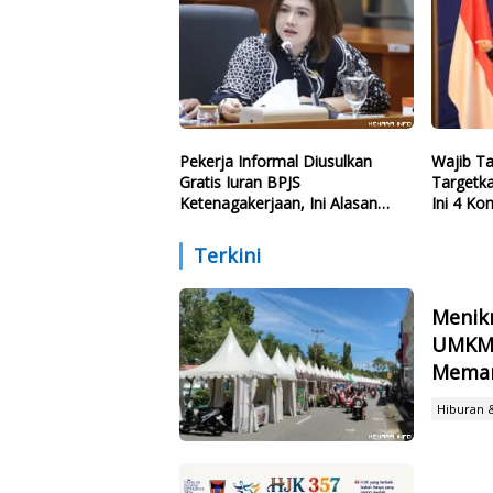
Pekerja Informal Diusulkan
Wajib T
Gratis Iuran BPJS
Targetka
Ketenagakerjaan, Ini Alasan
Ini 4 Ko
Politisi PDIP
Dikuasai
Terkini
Menikm
UMKM 
Meman
Hiburan 