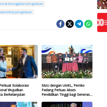
pusat keunggulan pengadaan
tata kelola pengadaan
Perkuat Kolaborasi
MoU dengan UniKL, Pemko
ional Wujudkan
Padang Perluas Akses
ta Berkelanjutan
Pendidikan Tinggi bagi Generasi
Muda