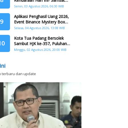
Kendaraan Hari Ini? Samsat
Keliling Hadir di Padang Barat dan
Senin, 03 Agustus 2026, 06:30 WIB
Koto Tangah
Aplikasi Penghasil Uang 2026,
9
Event Binance Mystery Box
Dapat Saldo Dana
Selasa, 04 Agustus 2026, 13:08 WIB
Kota Tua Padang Bersolek
10
Sambut HJK ke-357, Puluhan
Agenda Nasional dan
Minggu, 02 Agustus 2026, 20:00 WIB
Internasional Siap Digelar
ini
n terbaru dan update