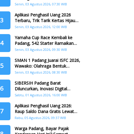
Padang
Senin, 03 Agustus 2026, 07:30 WIB
Aplikasi Penghasil Uang 2026
3
Terbaru, Trik Tarik Kertas Hijau
Crazy Food Tanpa Penggandaan
Senin, 03 Agustus 2026, 12:00 WIB
Yamaha Cup Race Kembali ke
4
Padang, 542 Starter Ramaikan
Seri II HJK ke-357
Senin, 03 Agustus 2026, 09:30 WIB
SMAN 1 Padang Juarai ISFC 2026,
5
Wawako: Olahraga Bentuk
Karakter Generasi Muda
Senin, 03 Agustus 2026, 08:30 WIB
SIBERSIH Padang Barat
6
Diluncurkan, Inovasi Digital
Perkuat Kolaborasi Warga dan
Sabtu, 01 Agustus 2026, 16:00 WIB
Pemerintah Atasi Persampahan
Aplikasi Penghasil Uang 2026:
7
Raup Saldo Dana Gratis Lewat
Nonton Drama, Ini Caranya!
Rabu, 05 Agustus 2026, 09:37 WIB
Warga Padang, Bayar Pajak
8