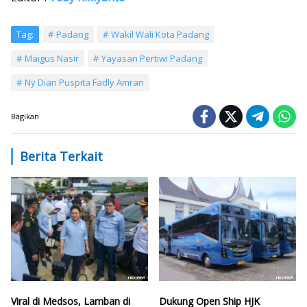
Tag:
Padang
Wakil Wali Kota Padang
Maigus Nasir
Yayasan Pertiwi Padang
Ny Dian Puspita Fadly Amran
Bagikan
Berita Terkait
Viral di Medsos, Lamban di
Dukung Open Ship HJK