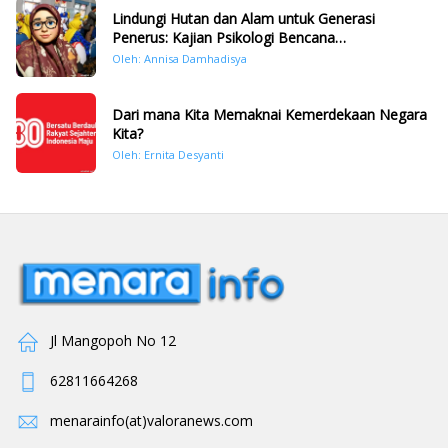
Lindungi Hutan dan Alam untuk Generasi
Penerus: Kajian Psikologi Bencana
Hidrometeorologi di Sumatera Pasca Tragedi
Oleh: Annisa Damhadisya
November 2025
Dari mana Kita Memaknai Kemerdekaan Negara
Kita?
Oleh: Ernita Desyanti
Jl Mangopoh No 12
62811664268
menarainfo(at)valoranews.com