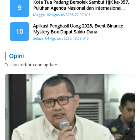
Kota Tua Padang Bersolek Sambut HJK ke-357,
9
Puluhan Agenda Nasional dan Internasional
Siap Digelar
Minggu, 02 Agustus 2026, 20:00 WIB
Aplikasi Penghasil Uang 2026, Event Binance
10
Mystery Box Dapat Saldo Dana
Selasa, 04 Agustus 2026, 13:08 WIB
Opini
Tulisan terbaru dan update