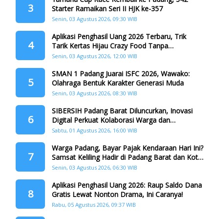
3
Starter Ramaikan Seri II HJK ke-357
Senin, 03 Agustus 2026, 09:30 WIB
Aplikasi Penghasil Uang 2026 Terbaru, Trik
4
Tarik Kertas Hijau Crazy Food Tanpa
Penggandaan
Senin, 03 Agustus 2026, 12:00 WIB
SMAN 1 Padang Juarai ISFC 2026, Wawako:
5
Olahraga Bentuk Karakter Generasi Muda
Senin, 03 Agustus 2026, 08:30 WIB
SIBERSIH Padang Barat Diluncurkan, Inovasi
6
Digital Perkuat Kolaborasi Warga dan
Pemerintah Atasi Persampahan
Sabtu, 01 Agustus 2026, 16:00 WIB
Warga Padang, Bayar Pajak Kendaraan Hari Ini?
7
Samsat Keliling Hadir di Padang Barat dan Koto
Tangah
Senin, 03 Agustus 2026, 06:30 WIB
Aplikasi Penghasil Uang 2026: Raup Saldo Dana
8
Gratis Lewat Nonton Drama, Ini Caranya!
Rabu, 05 Agustus 2026, 09:37 WIB