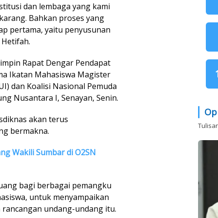
institusi dan lembaga yang kami
ekarang. Bahkan proses yang
ahap pertama, yaitu penyusunan
 Hetifah.
mimpin Rapat Dengar Pendapat
ma Ikatan Mahasiswa Magister
I) dan Koalisi Nasional Pemuda
ng Nusantara I, Senayan, Senin.
Op
diknas akan terus
Tulisa
ang bermakna.
ng Wakili Sumbar di O2SN
 ruang bagi berbagai pemangku
hasiswa, untuk menyampaikan
n rancangan undang-undang itu.