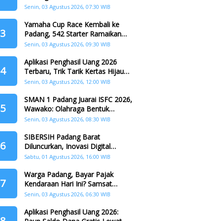
Padang
Senin, 03 Agustus 2026, 07:30 WIB
Yamaha Cup Race Kembali ke
3
Padang, 542 Starter Ramaikan
Seri II HJK ke-357
Senin, 03 Agustus 2026, 09:30 WIB
Aplikasi Penghasil Uang 2026
4
Terbaru, Trik Tarik Kertas Hijau
Crazy Food Tanpa Penggandaan
Senin, 03 Agustus 2026, 12:00 WIB
SMAN 1 Padang Juarai ISFC 2026,
5
Wawako: Olahraga Bentuk
Karakter Generasi Muda
Senin, 03 Agustus 2026, 08:30 WIB
SIBERSIH Padang Barat
6
Diluncurkan, Inovasi Digital
Perkuat Kolaborasi Warga dan
Sabtu, 01 Agustus 2026, 16:00 WIB
Pemerintah Atasi Persampahan
Warga Padang, Bayar Pajak
7
Kendaraan Hari Ini? Samsat
Keliling Hadir di Padang Barat dan
Senin, 03 Agustus 2026, 06:30 WIB
Koto Tangah
Aplikasi Penghasil Uang 2026:
8