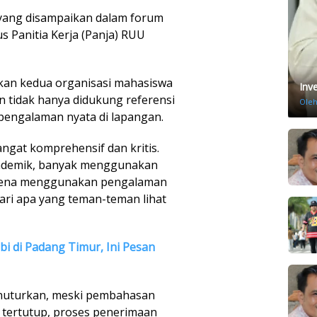
yang disampaikan dalam forum
s Panitia Kerja (Panja) RUU
rkan kedua organisasi mahasiswa
Inv
an tidak hanya didukung referensi
Ole
 pengalaman nyata di lapangan.
angat komprehensif dan kritis.
akademik, banyak menggunakan
 karena menggunakan pengalaman
n dari apa yang teman-teman lihat
i di Padang Timur, Ini Pesan
menuturkan, meski pembahasan
a tertutup, proses penerimaan