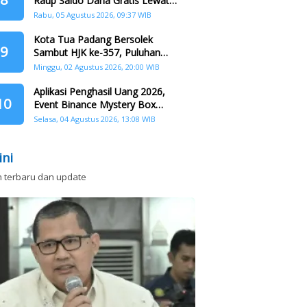
Raup Saldo Dana Gratis Lewat
Nonton Drama, Ini Caranya!
Rabu, 05 Agustus 2026, 09:37 WIB
Kota Tua Padang Bersolek
9
Sambut HJK ke-357, Puluhan
Agenda Nasional dan
Minggu, 02 Agustus 2026, 20:00 WIB
Internasional Siap Digelar
Aplikasi Penghasil Uang 2026,
10
Event Binance Mystery Box
Dapat Saldo Dana
Selasa, 04 Agustus 2026, 13:08 WIB
ini
n terbaru dan update