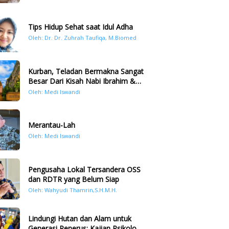
Tips Hidup Sehat saat Idul Adha
Oleh: Dr. Dr. Zuhrah Taufiqa, M.Biomed
Kurban, Teladan Bermakna Sangat
Besar Dari Kisah Nabi Ibrahim &
Nabi Ismail
Oleh: Medi Iswandi
Merantau-Lah
Oleh: Medi Iswandi
Pengusaha Lokal Tersandera OSS
dan RDTR yang Belum Siap
Oleh: Wahyudi Thamrin,S.H.M.H.
Lindungi Hutan dan Alam untuk
Generasi Penerus: Kajian Psikologi