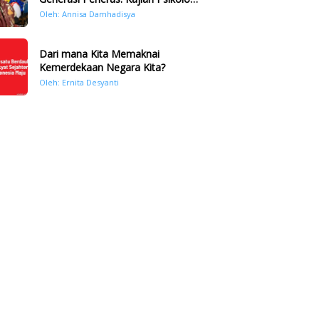
Bencana Hidrometeorologi di
Oleh: Annisa Damhadisya
Sumatera Pasca Tragedi
November 2025
Dari mana Kita Memaknai
Kemerdekaan Negara Kita?
Oleh: Ernita Desyanti