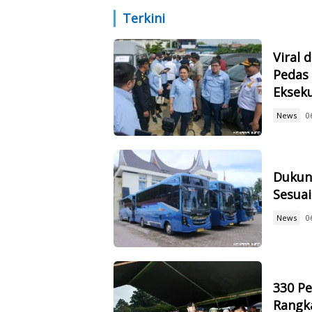
Pelangg
Terkini
Viral 
Pedas 
Eksek
News
0
Dukun
Sesuai
News
0
330 Pe
Rangk