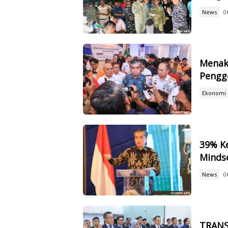
News
0
Menak
Pengge
Ekonomi
39% Ke
Mindse
News
0
TRANS