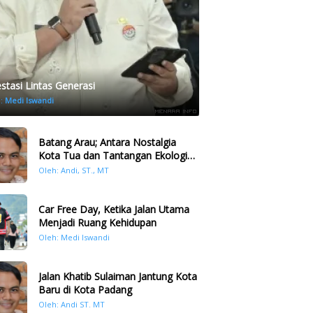
estasi Lintas Generasi
h:
Medi Iswandi
Batang Arau; Antara Nostalgia
Kota Tua dan Tantangan Ekologi
Kawasan
Oleh: Andi, ST., MT
Car Free Day, Ketika Jalan Utama
Menjadi Ruang Kehidupan
Oleh: Medi Iswandi
Jalan Khatib Sulaiman Jantung Kota
Baru di Kota Padang
Oleh: Andi ST. MT