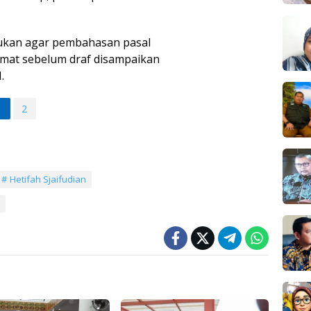
lukan agar pembahasan pasal
ermat sebelum draf disampaikan
.
1
2
Hetifah Sjaifudian