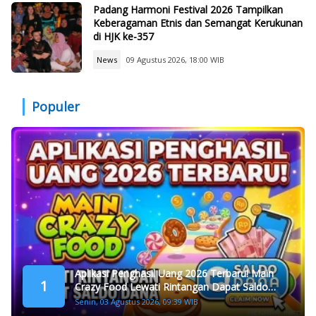
Padang Harmoni Festival 2026 Tampilkan
Keberagaman Etnis dan Semangat Kerukunan
di HJK ke-357
News
09 Agustus 2026, 18:00 WIB
Populer
Aplikasi Penghasil Uang 2026 Terbaru! Main
1
Crazy Food Lewati Rintangan Dapat Saldo
Dana
Senin, 03 Agustus 2026, 09:39 WIB