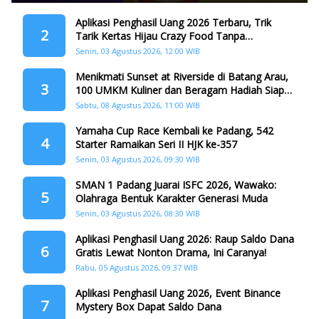
Aplikasi Penghasil Uang 2026 Terbaru, Trik
2
Tarik Kertas Hijau Crazy Food Tanpa
Penggandaan
Senin, 03 Agustus 2026, 12:00 WIB
Menikmati Sunset at Riverside di Batang Arau,
3
100 UMKM Kuliner dan Beragam Hadiah Siap
Memanjakan Warga di Momen HJK Padang
Sabtu, 08 Agustus 2026, 11:00 WIB
Yamaha Cup Race Kembali ke Padang, 542
4
Starter Ramaikan Seri II HJK ke-357
Senin, 03 Agustus 2026, 09:30 WIB
SMAN 1 Padang Juarai ISFC 2026, Wawako:
5
Olahraga Bentuk Karakter Generasi Muda
Senin, 03 Agustus 2026, 08:30 WIB
Aplikasi Penghasil Uang 2026: Raup Saldo Dana
6
Gratis Lewat Nonton Drama, Ini Caranya!
Rabu, 05 Agustus 2026, 09:37 WIB
Aplikasi Penghasil Uang 2026, Event Binance
7
Mystery Box Dapat Saldo Dana