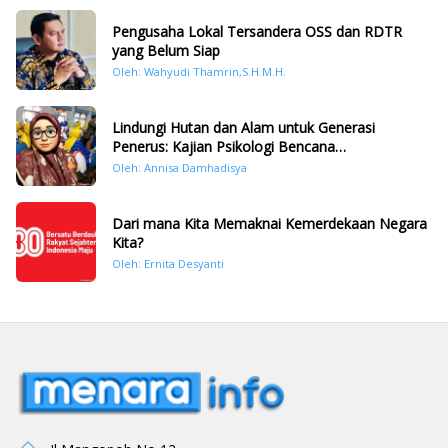
Pengusaha Lokal Tersandera OSS dan RDTR
yang Belum Siap
Oleh: Wahyudi Thamrin,S.H.M.H.
Lindungi Hutan dan Alam untuk Generasi
Penerus: Kajian Psikologi Bencana
Hidrometeorologi di Sumatera Pasca Tragedi
Oleh: Annisa Damhadisya
November 2025
Dari mana Kita Memaknai Kemerdekaan Negara
Kita?
Oleh: Ernita Desyanti