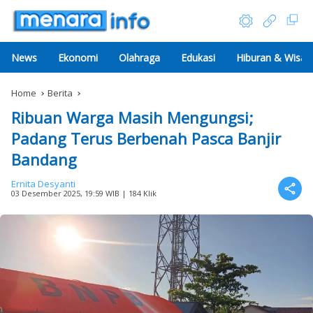
News
Ekonomi
Olahraga
Edukasi
Hiburan & Wisat
Home
Berita
Ribuan Warga Masih Mengungsi;
Padang Terus Berbenah Pasca Banjir
Bandang
Ernita Desyanti
03 Desember 2025, 19:59 WIB
| 184 Klik